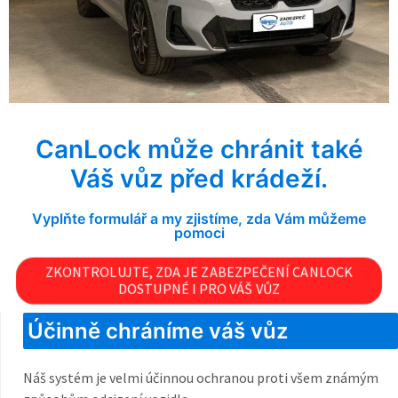
CanLock může chránit také
Váš vůz před krádeží.
Vyplňte formulář a my zjistíme, zda Vám můžeme
pomoci
ZKONTROLUJTE, ZDA JE ZABEZPEČENÍ CANLOCK
DOSTUPNÉ I PRO VÁŠ VŮZ
Účinně chráníme váš vůz
Náš systém je velmi účinnou ochranou proti všem známým