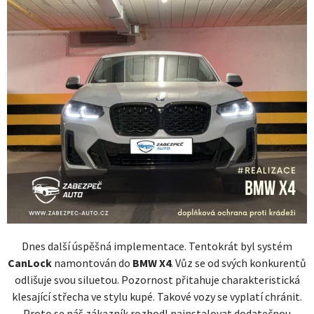
Dnes další úspěšná implementace. Tentokrát byl systém
CanLock
namontován do
BMW X4
. Vůz se od svých konkurentů
odlišuje svou siluetou. Pozornost přitahuje charakteristická
klesající střecha ve stylu kupé. Takové vozy se vyplatí chránit.
Proto se náš zákazník rozhodl nainstalovat dodatečnou