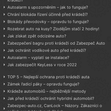
krádeži?
Autoalarm s upozorněním – jak to funguje?
Chrání blokáda řízení účinně před krádeží?
Blokády převodovky – opravdu to funguje?
Rozebrat auto na kusy? Zlodějům stačí 2 hodiny!
Jak získat zpět odcizéne auto?
Zabezpečení bagru proti krádeži od Zabezpeč Auto
Jak ochránit vodíkové auto před krádeží?
Autoalarm – vyplatí se instalace?
Jak zabezpečít KeyLess v roce 2022
TOP 5 – Nejlepší ochrana proti krádeži auta
Zámek řadicí páky – opravdu funguje?
Krádeže automobilů – nejběžnější metody
Jak před krádeží ochránit hybridní automobil?
Zabezpec-auto.cz, CanLock – Názory. Zákazníci o