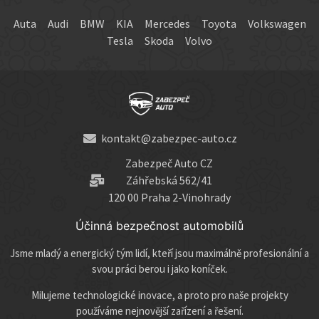
Auta
Audi
BMW
KIA
Mercedes
Toyota
Volkswagen
Tesla
Skoda
Volvo
kontakt@zabezpec-auto.cz
Zabezpeč Auto CZ
Záhřebská 562/41
120 00 Praha 2-Vinohrady
Účinná bezpečnost automobilů
Jsme mladý a energický tým lidí, kteří jsou maximálně profesionální a
svou práci berou i jako koníček.
Milujeme technologické inovace, a proto pro naše projekty
používáme nejnovější zařízení a řešení.