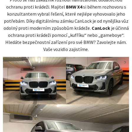
ochranu proti krádeži. Majitel
BMW X4
si během rozhovoru s
konzultantem vybral řešení, které nejlépe vyhovovalo jeho
potřebám. Díky digitálnímu zámku CanLock je od nynějška vůz
odolný proti moderním způsobům krádeže.
CanLock
je účinná
ochrana proti krádeži pomocí „kufříku“ nebo „gameboye“.
Hledáte bezpečnostní zařízení pro své BMW? Zavolejte nám.
Vaše vozidlo zajistíme.