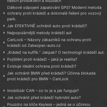
našich produktech a službách
Dálkové odpojení zapalování GPS? Moderní metoda
ochrany proti krádeži a dokonalé řešení pro vozový
park.
Jak EFEKTIVNĚ ochránit auto proti krádeži?
Nejpopulárnější metody krádeží aut
CanLock – Názory zákazníků na ochranu proti
krádeži od Zabezpec-auto.cz
„Krádež na kufřík.“ Jakpak? O technologii krádeží aut.
Pojištění proti krádeži – jaká je realita?
Existuje ideální ochrana proti krádeži?
Jak ochránit BMW před krádeží? Účinna blokada
proti krádeži pro BMW – CanLock
Imobilizér CAN – co to je a jak funguje?
Jak ochránit před krádeží hybridní auto?
Pouzdro na klíče Keyless – jedná se o účinnou