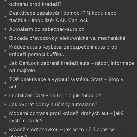
ochranu proti krádeži?
Deaktivace zapalování pomocí PIN kódu nebo
tlačítka – Imobilizér CAN CanLock
Autoalarm od zabezpec-auto.cz
Blokada převodovky: elektronická vs. mechanická
Krádež auta s KeyLess: zabezpečení auta proti
krádeži pomocí kufříku.
Jak CanLock zabránil krádeži auta – názor, informace
od majitele.
TOP deaktivace a vypnutí systému Start – Stop v
autě.
Imobilizér CAN – co to je a jak funguje?
Jak vybrat dobrý a účinný autoalarm?
Moderní ochrana proti krádeži drahých aut – jaký
systém zvolit?
Krádež s odtahovkou – jak se to dělá a jak se
chránit?