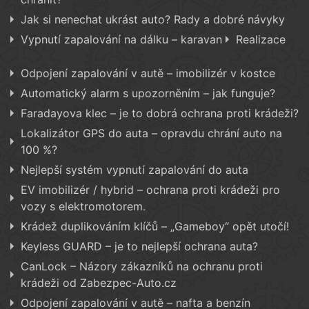
Jak si nenechat ukrást auto? Rady a dobré návyky
Vypnutí zapalování na dálku – karavan
Realizace
Odpojení zapalování v autě – imobilizér v kostce
Automatický alarm s upozorněním – jak funguje?
Faradayova klec – je to dobrá ochrana proti krádeži?
Lokalizátor GPS do auta – opravdu chrání auto na
100 %?
Nejlepší systém vypnutí zapalování do auta
EV imobilizér / hybrid – ochrana proti krádeži pro
vozy s elektromotorem.
Krádež duplikováním klíčů – „Gameboy“ opět utočí!
Keyless GUARD – je to nejlepší ochrana auta?
CanLock – Názory zákazníků na ochranu proti
krádeži od Zabezpec-Auto.cz
Odpojení zapalování v autě – nafta a benzín