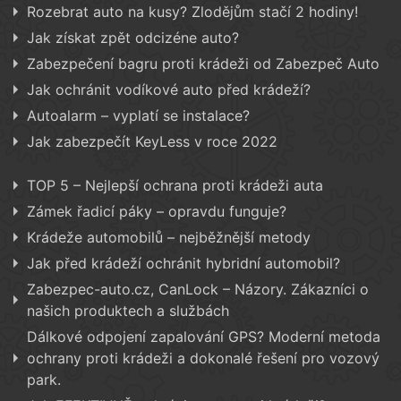
Rozebrat auto na kusy? Zlodějům stačí 2 hodiny!
Jak získat zpět odcizéne auto?
Zabezpečení bagru proti krádeži od Zabezpeč Auto
Jak ochránit vodíkové auto před krádeží?
Autoalarm – vyplatí se instalace?
Jak zabezpečít KeyLess v roce 2022
TOP 5 – Nejlepší ochrana proti krádeži auta
Zámek řadicí páky – opravdu funguje?
Krádeže automobilů – nejběžnější metody
Jak před krádeží ochránit hybridní automobil?
Zabezpec-auto.cz, CanLock – Názory. Zákazníci o
našich produktech a službách
Dálkové odpojení zapalování GPS? Moderní metoda
ochrany proti krádeži a dokonalé řešení pro vozový
park.