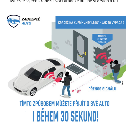
Asi 36 % všech krádeží tvoří krádeže aut ne starších 4 let.