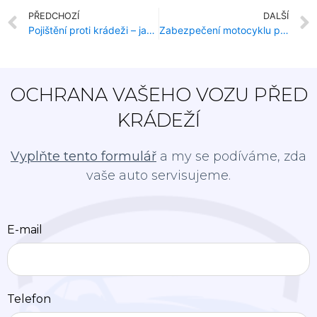
PŘEDCHOZÍ
DALŠÍ
Pojištění proti krádeži – jaká je realita?
Zabezpečení motocyklu proti krádeži – instalace systému proti krádeži
OCHRANA VAŠEHO VOZU PŘED
KRÁDEŽÍ
Vyplňte tento formulář
a my se podíváme, zda
vaše auto servisujeme.
E-mail
Telefon