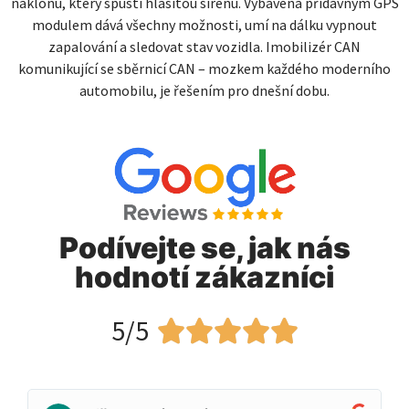
náklonu, který spustí hlasitou sirénu. Vybavena přídavným GPS
modulem dává všechny možnosti, umí na dálku vypnout
zapalování a sledovat stav vozidla. Imobilizér CAN
komunikující se sběrnicí CAN – mozkem každého moderního
automobilu, je řešením pro dnešní dobu.
Podívejte se, jak nás
hodnotí zákazníci
5/5




