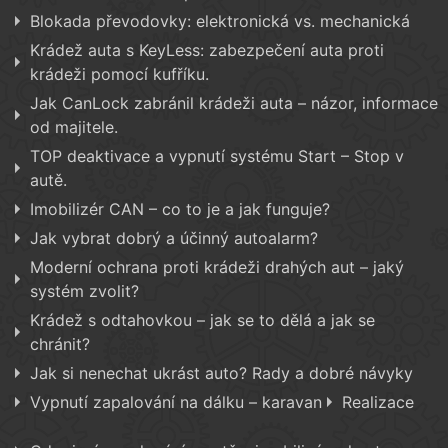
Blokada převodovky: elektronická vs. mechanická
Krádež auta s KeyLess: zabezpečení auta proti
krádeži pomocí kufříku.
Jak CanLock zabránil krádeži auta – názor, informace
od majitele.
TOP deaktivace a vypnutí systému Start – Stop v
autě.
Imobilizér CAN – co to je a jak funguje?
Jak vybrat dobrý a účinný autoalarm?
Moderní ochrana proti krádeži drahých aut – jaký
systém zvolit?
Krádež s odtahovkou – jak se to dělá a jak se
chránit?
Jak si nenechat ukrást auto? Rady a dobré návyky
Vypnutí zapalování na dálku – karavan
Realizace