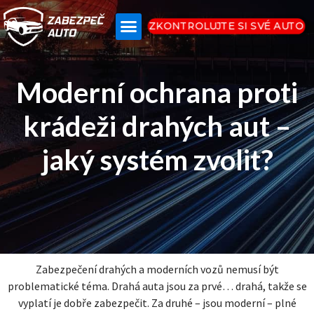
ZKONTROLUJTE SI SVÉ AUTO
Moderní ochrana proti
krádeži drahých aut –
jaký systém zvolit?
Zabezpečení drahých a moderních vozů nemusí být
problematické téma. Drahá auta jsou za prvé… drahá, takže se
vyplatí je dobře zabezpečit. Za druhé – jsou moderní – plné