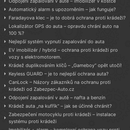
Odpojení zapalování v autě – imobilizér v kostce
Automatický alarm s upozorněním – jak funguje?
Faradayova klec – je to dobrá ochrana proti krádeži?
Lokalizátor GPS do auta – opravdu chrání auto na
100 %?
Nejlepší systém vypnutí zapalování do auta
EV imobilizér / hybrid – ochrana proti krádeži pro
vozy s elektromotorem.
Krádež duplikováním klíčů – „Gameboy“ opět utočí!
Keyless GUARD – je to nejlepší ochrana auta?
CanLock – Názory zákazníků na ochranu proti
krádeži od Zabezpec-Auto.cz
Odpojení zapalování v autě – nafta a benzín
Krádež auta „na kufřík“ – jak se účinně chránit?
Zabezpečení motocyklu proti krádeži – instalace
systému proti krádeži
Imobilizér + alarm – komplexní ochrana vozu proti