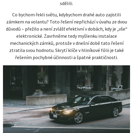
sdělili.
Co bychom řekli světu, kdybychom drahé auto zajistili
zámkem na volantu? Toto řešení nepřichází v úvahu ze dvou
důvodů – přežilo a není zvlášť efektivní v dobách, kdy je „vše“
elektronické. Zavrhněme tedy myšlenku instalace
mechanických zámků, protože v dnešní době tato řešení
ztratila svou hodnotu. Skrytí klíče v hliníkové fólii je také
řešením pochybné účinnosti a špatné praktičnosti.