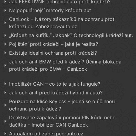
Jak EFEKTIVNĚ ochránit auto proti krádeži?
Nejpopulárnější metody krádeží aut
CanLock – Názory zákazníků na ochranu proti
krádeži od Zabezpec-auto.cz
„Krádež na kufřík.“ Jakpak? O technologii krádeží aut.
Pojištění proti krádeži – jaká je realita?
Existuje ideální ochrana proti krádeži?
Jak ochránit BMW před krádeží? Účinna blokada
proti krádeži pro BMW – CanLock
Imobilizér CAN – co to je a jak funguje?
Jak ochránit před krádeží hybridní auto?
Pouzdro na klíče Keyless – jedná se o účinnou
ochranu proti krádeži?
Deaktivace zapalování pomocí PIN kódu nebo
tlačítka – Imobilizér CAN CanLock
Autoalarm od zabezpec-auto.cz