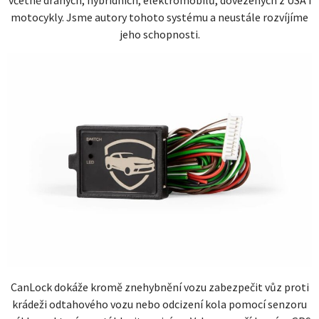
včetně drahých, hybridních, elektromobilů, dovezených z USA i
motocykly. Jsme autory tohoto systému a neustále rozvíjíme
jeho schopnosti.
CanLock dokáže kromě znehybnění vozu zabezpečit vůz proti
krádeži odtahového vozu nebo odcizení kola pomocí senzoru