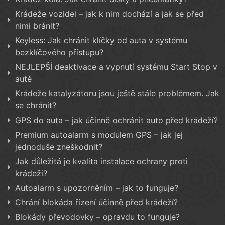
Krádeže vozidel – jak k nim dochází a jak se před
nimi bránit?
Keyless: Jak chránit klíčky od auta v systému
bezklíčového přístupu?
NEJLEPŠÍ deaktivace a vypnutí systému Start Stop v
autě
Krádeže katalyzátoru jsou ještě stále problémem. Jak
se chránit?
GPS do auta – jak účinně ochránit auto před krádeží?
Premium autoalarm s modulem GPS – jak jej
jednoduše zneškodnit?
Jak důležitá je kvalita instalace ochrany proti
krádeži?
Autoalarm s upozorněním – jak to funguje?
Chrání blokáda řízení účinně před krádeží?
Blokády převodovky – opravdu to funguje?