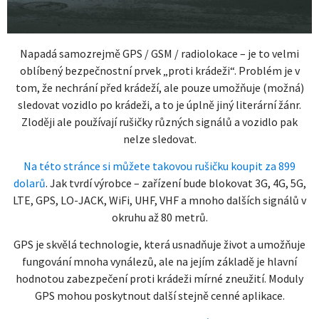
Napadá samozrejmě GPS / GSM / radiolokace – je to velmi
oblíbený bezpečnostní prvek „proti krádeži“. Problém je v
tom, že nechrání před krádeží, ale pouze umožňuje (možná)
sledovat vozidlo po krádeži, a to je úplně jiný literární žánr.
Zloději ale používají rušičky různých signálů a vozidlo pak
nelze sledovat.
Na této stránce si můžete takovou rušičku koupit za 899
dolarů
. Jak tvrdí výrobce – zařízení bude blokovat 3G, 4G, 5G,
LTE, GPS, LO-JACK, WiFi, UHF, VHF a mnoho dalších signálů v
okruhu až 80 metrů.
GPS je skvělá technologie, která usnadňuje život a umožňuje
fungování mnoha vynálezů, ale na jejím základě je hlavní
hodnotou zabezpečení proti krádeži mírné zneužití. Moduly
GPS mohou poskytnout další stejně cenné aplikace.