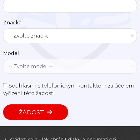
Značka
Model
Souhlasím s telefonickým kontaktem za účelem
vyřízení této žádosti.
ŽÁDOST
Krádež kola. Jak chránit disky a pneumatiky?