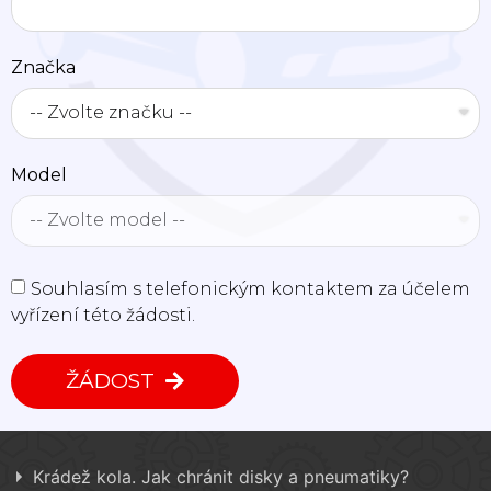
Značka
Model
Souhlasím s telefonickým kontaktem za účelem
vyřízení této žádosti.
ŽÁDOST
Krádež kola. Jak chránit disky a pneumatiky?