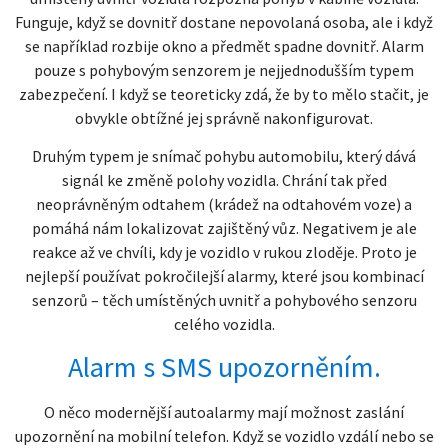
Funguje, když se dovnitř dostane nepovolaná osoba, ale i když
se například rozbije okno a předmět spadne dovnitř. Alarm
pouze s pohybovým senzorem je nejjednodušším typem
zabezpečení. I když se teoreticky zdá, že by to mělo stačit, je
obvykle obtížné jej správně nakonfigurovat.
Druhým typem je snímač pohybu automobilu, který dává
signál ke změně polohy vozidla. Chrání tak před
neoprávněným odtahem (krádež na odtahovém voze) a
pomáhá nám lokalizovat zajištěný vůz. Negativem je ale
reakce až ve chvíli, kdy je vozidlo v rukou zloděje. Proto je
nejlepší používat pokročilejší alarmy, které jsou kombinací
senzorů – těch umístěných uvnitř a pohybového senzoru
celého vozidla.
Alarm s SMS upozorněním.
O něco modernější autoalarmy mají možnost zaslání
upozornění na mobilní telefon. Když se vozidlo vzdálí nebo se