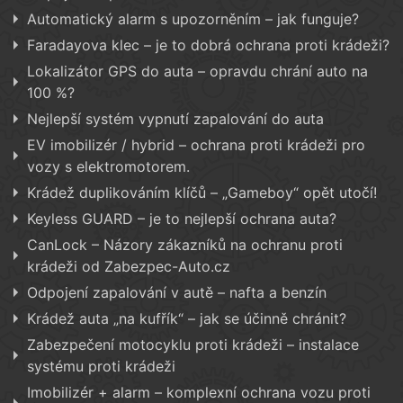
Automatický alarm s upozorněním – jak funguje?
Faradayova klec – je to dobrá ochrana proti krádeži?
Lokalizátor GPS do auta – opravdu chrání auto na
100 %?
Nejlepší systém vypnutí zapalování do auta
EV imobilizér / hybrid – ochrana proti krádeži pro
vozy s elektromotorem.
Krádež duplikováním klíčů – „Gameboy“ opět utočí!
Keyless GUARD – je to nejlepší ochrana auta?
CanLock – Názory zákazníků na ochranu proti
krádeži od Zabezpec-Auto.cz
Odpojení zapalování v autě – nafta a benzín
Krádež auta „na kufřík“ – jak se účinně chránit?
Zabezpečení motocyklu proti krádeži – instalace
systému proti krádeži
Imobilizér + alarm – komplexní ochrana vozu proti