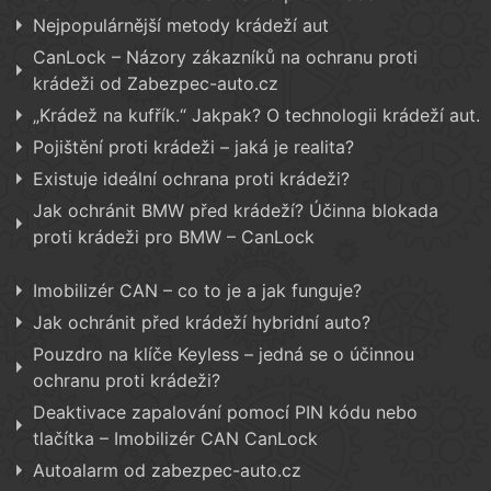
Nejpopulárnější metody krádeží aut
CanLock – Názory zákazníků na ochranu proti
krádeži od Zabezpec-auto.cz
„Krádež na kufřík.“ Jakpak? O technologii krádeží aut.
Pojištění proti krádeži – jaká je realita?
Existuje ideální ochrana proti krádeži?
Jak ochránit BMW před krádeží? Účinna blokada
proti krádeži pro BMW – CanLock
Imobilizér CAN – co to je a jak funguje?
Jak ochránit před krádeží hybridní auto?
Pouzdro na klíče Keyless – jedná se o účinnou
ochranu proti krádeži?
Deaktivace zapalování pomocí PIN kódu nebo
tlačítka – Imobilizér CAN CanLock
Autoalarm od zabezpec-auto.cz