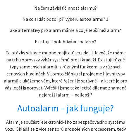
Na čem závisí účinnost alarmu?
Na co si dát pozor při výběru autoalarmu? J
aké alternativy pro alarm máme a co je lepší než alarm?
Existuje spolehlivý autoalarm?
Te otázky si klade mnoho majitelů vozidel. Hlavně, že máme
na trhu obrovský výběr systémů proti krádeži. Existují různé
typy samotných alarmů, s různými funkcemi a v různých
cenových hladinách. V tomto článku si projdeme hlavní typy
alarmů a ukážeme vám, které řešení je správné – a které je pro
Vás lepší ignorovat. Vyřešili jsme také letité dilema: znamená
nejdražší alarm – nejlepší?
Autoalarm – jak funguje?
Alarm je součástí elektronického zabezpečovacího systému
vozu. Skládá se z více senzorů propojených procesorem, tedy