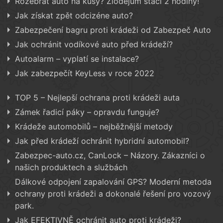
Rozebrat auto na kusy? Zlodějům stačí 2 hodiny!
Jak získat zpět odcizéne auto?
Zabezpečení bagru proti krádeži od Zabezpeč Auto
Jak ochránit vodíkové auto před krádeží?
Autoalarm – vyplatí se instalace?
Jak zabezpečít KeyLess v roce 2022
TOP 5 – Nejlepší ochrana proti krádeži auta
Zámek řadicí páky – opravdu funguje?
Krádeže automobilů – nejběžnější metody
Jak před krádeží ochránit hybridní automobil?
Zabezpec-auto.cz, CanLock – Názory. Zákazníci o
našich produktech a službách
Dálkové odpojení zapalování GPS? Moderní metoda
ochrany proti krádeži a dokonalé řešení pro vozový
park.
Jak EFEKTIVNĚ ochránit auto proti krádeži?