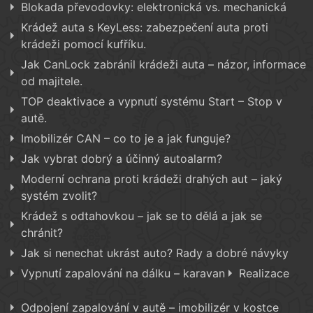
Blokada převodovky: elektronická vs. mechanická
Krádež auta s KeyLess: zabezpečení auta proti
krádeži pomocí kufříku.
Jak CanLock zabránil krádeži auta – názor, informace
od majitele.
TOP deaktivace a vypnutí systému Start – Stop v
autě.
Imobilizér CAN – co to je a jak funguje?
Jak vybrat dobrý a účinný autoalarm?
Moderní ochrana proti krádeži drahých aut – jaký
systém zvolit?
Krádež s odtahovkou – jak se to dělá a jak se
chránit?
Jak si nenechat ukrást auto? Rady a dobré návyky
Vypnutí zapalování na dálku – karavan
Realizace
Odpojení zapalování v autě – imobilizér v kostce