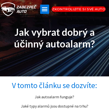
ZKONTROLUJTE SI SVÉ AUTO
Jak vybrat dobrý a
účinný autoalarm?
V tomto článku se dozvíte:
Jak autoalarm funguje?
Jaké typy alarmů jsou dostupné na trhu?