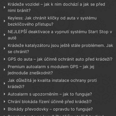
Krádeže vozidel – jak k nim dochází a jak se před
nimi bránit?
Keyless: Jak chránit klíčky od auta v systému
bezklíčového přístupu?
NEJLEPŠÍ deaktivace a vypnutí systému Start Stop v
autě
Krádeže katalyzátoru jsou ještě stále problémem. Jak
se chránit?
GPS do auta – jak účinně ochránit auto před krádeží?
Premium autoalarm s modulem GPS – jak jej
jednoduše zneškodnit?
Jak důležitá je kvalita instalace ochrany proti
krádeži?
Autoalarm s upozorněním – jak to funguje?
Chrání blokáda řízení účinně před krádeží?
Blokády převodovky – opravdu to funguje?