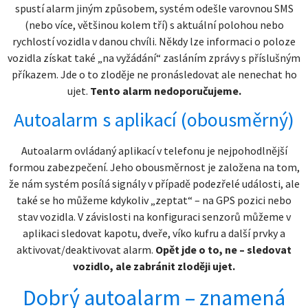
spustí alarm jiným způsobem, systém odešle varovnou SMS
(nebo více, většinou kolem tří) s aktuální polohou nebo
rychlostí vozidla v danou chvíli. Někdy lze informaci o poloze
vozidla získat také „na vyžádání“ zasláním zprávy s příslušným
příkazem. Jde o to zloděje ne pronásledovat ale nenechat ho
ujet.
Tento alarm nedoporučujeme.
Autoalarm s aplikací (obousměrný)
Autoalarm ovládaný aplikací v telefonu je nejpohodlnější
formou zabezpečení. Jeho obousměrnost je založena na tom,
že nám systém posílá signály v případě podezřelé události, ale
také se ho můžeme kdykoliv „zeptat“ – na GPS pozici nebo
stav vozidla. V závislosti na konfiguraci senzorů můžeme v
aplikaci sledovat kapotu, dveře, víko kufru a další prvky a
aktivovat/deaktivovat alarm.
Opět jde o to, ne – sledovat
vozidlo, ale zabránit zloději ujet.
Dobrý autoalarm – znamená