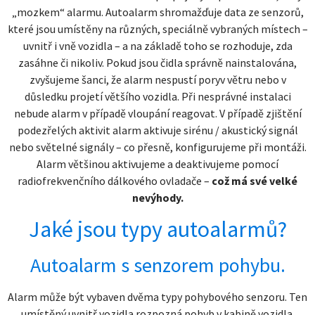
„mozkem“ alarmu. Autoalarm shromažďuje data ze senzorů,
které jsou umístěny na různých, speciálně vybraných místech –
uvnitř i vně vozidla – a na základě toho se rozhoduje, zda
zasáhne či nikoliv. Pokud jsou čidla správně nainstalována,
zvyšujeme šanci, že alarm nespustí poryv větru nebo v
důsledku projetí většího vozidla. Při nesprávné instalaci
nebude alarm v případě vloupání reagovat. V případě zjištění
podezřelých aktivit alarm aktivuje sirénu / akustický signál
nebo světelné signály – co přesně, konfigurujeme při montáži.
Alarm většinou aktivujeme a deaktivujeme pomocí
radiofrekvenčního dálkového ovladače –
což má své velké
nevýhody.
Jaké jsou typy autoalarmů?
Autoalarm s senzorem pohybu.
Alarm může být vybaven dvěma typy pohybového senzoru. Ten
umístěný uvnitř vozidla rozpozná pohyb v kabině vozidla.