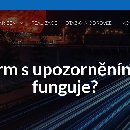
AŘÍZENÍ
REALIZACE
OTÁZKY A ODPOVĚDI
KO
m s upozorněním
funguje?