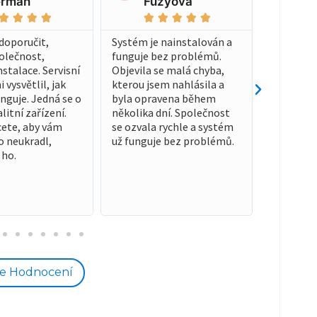
rman
Füzyová










ODBORN
PROFESI
doporučit,
Systém je nainstalován a
RYCHLE. 
polečnost,
funguje bez problémů.
technika
nstalace. Servisní
Objevila se malá chyba,
nebo rovn
 vysvětlil, jak
kterou jsem nahlásila a
Společnos
nguje. Jedná se o
byla opravena během
spolehnut
litní zařízení.
několika dní. Společnost
SPOKOJE
ete, aby vám
se ozvala rychle a systém
👍 Každé
o neukradl,
už funguje bez problémů.
doporuči
 ho.
AUTO JE 
ce Hodnocení