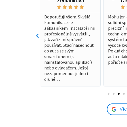
Zemánková
Ce










lí jsou krádeže
častější, proto
Doporučuji všem. Skvělá
Mohu jen 
ozhodl
komunikace se
solidní s
t do
zákazníkem. Instalatér mi
precizní i
ého systému.
profesionálně vysvětlil,
technik mi
jak zařízení správně
systém fu
používat. Stačí nasednout
vysoce kva
do auta se svým
Pokud chc
smartfonem (s
auto nikd
nainstalovanou aplikací)
pořiďte si
nebo ovladačem. Ještě
nezapomenout jedno i
druhé…
Ví