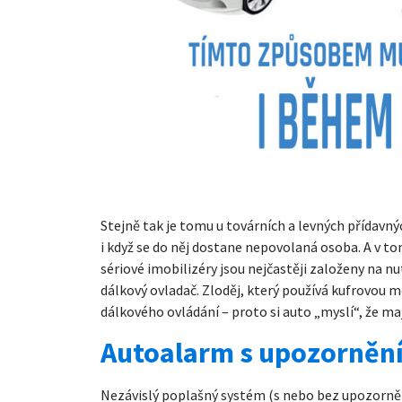
Stejně tak je tomu u továrních a levných přídavný
i když se do něj dostane nepovolaná osoba. A v t
sériové imobilizéry jsou nejčastěji založeny na nu
dálkový ovladač. Zloděj, který používá kufrovou m
dálkového ovládání – proto si auto „myslí“, že maj
Autoalarm s upozornění
Nezávislý poplašný systém (s nebo bez upozorněn