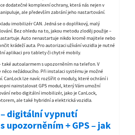
alace dodatečné komplexní ochrany, která nás nejen v
nipuluje, ale především zabrání jeho nastartování.
základu imobilizér CAN. Jedná se o doplňkový, malý
lování. Bez ohledu na to, jakou metodu zloděj použije –
nastartuje. Auto nenastartuje nikdo kromě majitele nebo
čit krádeží auta. Pro autorizaci užívání vozidla je nutné
ní aplikaci pro tablety či chytré mobily.
– také autoalarmem s upozorněním na telefon. V
 něco nežádoucího. Při instalaci systému je možné
CanLock lze navíc rozšířit o moduly, které ochrání i
schopni nainstalovat GPS modul, který Vám umožní
vání nebo digitální imobilizér, jako je CanLock,
orem, ale také hybridní a elektrická vozidla.
– digitální vypnutí
 s upozorněním + GPS – jak