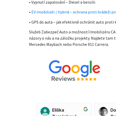
• Vypnutí zapalování – Diesel a benzín
•
EV imobilizér / hybrid – ochrana proti krádeži 
• GPS do auta – jak efektivně ochránit auto proti 
Služeb Zabezpeč Auto a možností Imobilizéru CAN
názory o nás a na záložku projekty. Najdete tam ty
Mercedes Maybach nebo Porsche 911 Carrera.
n Venkrbec
Eliška
Do