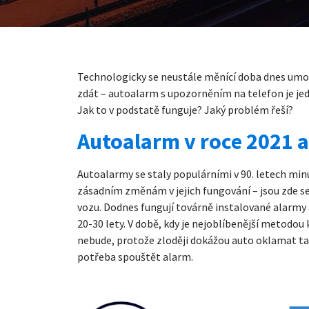
Technologicky se neustále měnící doba dnes umož
zdát – autoalarm s upozorněním na telefon je jed
Jak to v podstatě funguje? Jaký problém řeší?
Autoalarm v roce 2021 a
Autoalarmy se staly populárními v 90. letech mi
zásadním změnám v jejich fungování – jsou zde se
vozu. Dodnes fungují továrně instalované alarmy 
20-30 lety. V době, kdy je nejoblíbenější metodo
nebude, protože zloději dokážou auto oklamat tak e
potřeba spouštět alarm.