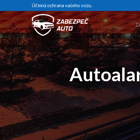
Účinná ochrana vašeho vozu.
Z
Autoalar