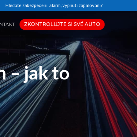
Hledáte zabezpečení, alarm, vypnutí zapalování?
ZKONTROLUJTE SI SVÉ AUTO
NTAKT
 – jak to