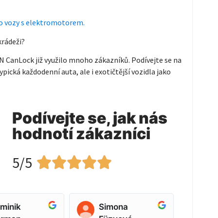
pro vozy s elektromotorem.
krádeži?
 CanLock již využilo mnoho zákazníků. Podívejte se na
pická každodenní auta, ale i exotičtější vozidla jako
Podívejte se, jak nás
hodnotí zákazníci
5/5





minik
Simona
Ja