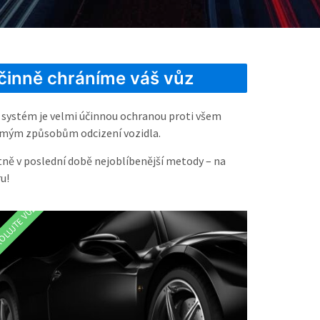
činně chráníme váš vůz
 systém je velmi účinnou ochranou proti všem
mým způsobům odcizení vozidla.
tně v poslední době nejoblíbenější metody – na
u!
OLUJTE VŮZ