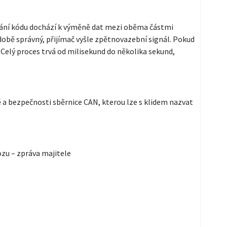
adání kódu dochází k výměně dat mezi oběma částmi
obě správný, přijímač vyšle zpětnovazební signál. Pokud
Celý proces trvá od milisekund do několika sekund,
ě a bezpečnosti sběrnice CAN, kterou lze s klidem nazvat
ozu – zpráva majitele