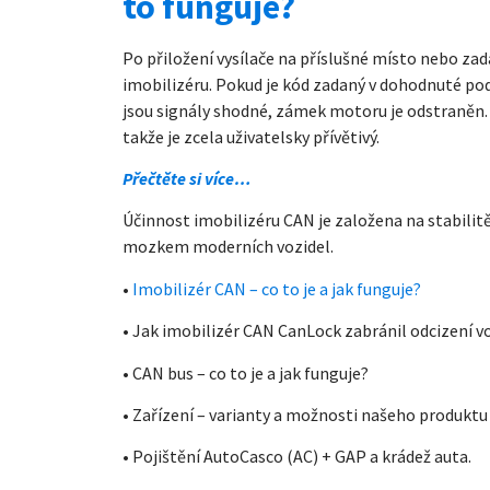
to funguje?
Po přiložení vysílače na příslušné místo nebo z
imobilizéru. Pokud je kód zadaný v dohodnuté pod
jsou signály shodné, zámek motoru je odstraněn. 
takže je zcela uživatelsky přívětivý.
Přečtěte si více…
Účinnost imobilizéru CAN je založena na stabilit
mozkem moderních vozidel.
•
Imobilizér CAN – co to je a jak funguje?
• Jak imobilizér CAN CanLock zabránil odcizení v
• CAN bus – co to je a jak funguje?
• Zařízení – varianty a možnosti našeho produktu
• Pojištění AutoCasco (AC) + GAP a krádež auta.