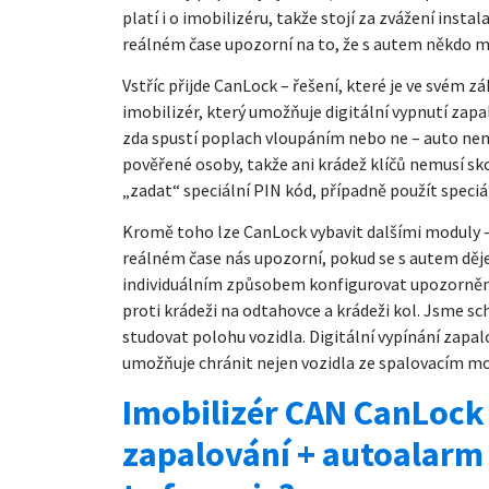
platí i o imobilizéru, takže stojí za zvážení inst
reálném čase upozorní na to, že s autem někdo ma
Vstříc přijde CanLock – řešení, které je ve svém 
imobilizér, který umožňuje digitální vypnutí zapa
zda ​​spustí poplach vloupáním nebo ne – auto ne
pověřené osoby, takže ani krádež klíčů nemusí skon
„zadat“ speciální PIN kód, případně použít speciál
Kromě toho lze CanLock vybavit dalšími moduly 
reálném čase nás upozorní, pokud se s autem děje
individuálním způsobem konfigurovat upozornění. 
proti krádeži na odtahovce a krádeži kol. Jsme 
studovat polohu vozidla. Digitální vypínání zapalo
umožňuje chránit nejen vozidla ze spalovacím mot
Imobilizér CAN CanLock 
zapalování + autoalarm