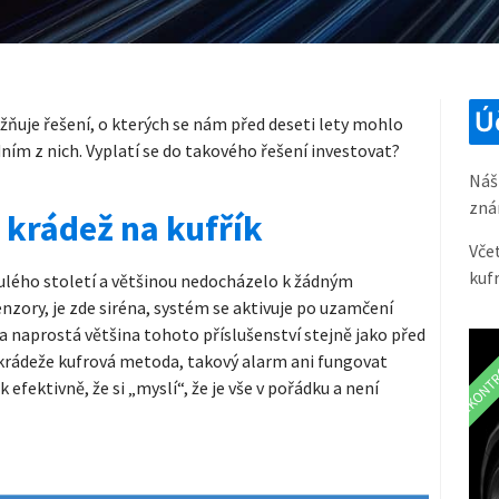
Ú
ňuje řešení, o kterých se nám před deseti lety mohlo
ním z nich. Vyplatí se do takového řešení investovat?
Náš
zná
 krádež na kufřík
Vče
kufr
nulého století a většinou nedocházelo k žádným
nzory, je zde siréna, systém se aktivuje po uzamčení
ZKONTR
a naprostá většina tohoto příslušenství stejně jako před
u krádeže kufrová metoda, takový alarm ani fungovat
fektivně, že si „myslí“, že je vše v pořádku a není