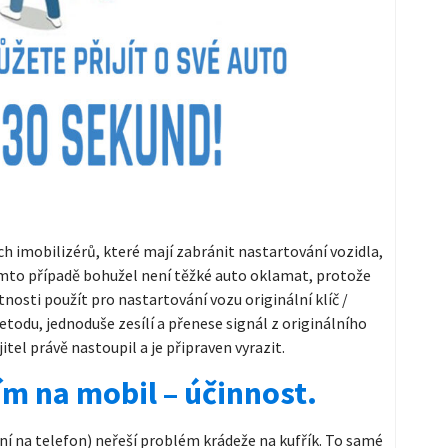
ch imobilizérů, které mají zabránit nastartování vozidla,
omto případě bohužel není těžké auto oklamat, protože
tnosti použít pro nastartování vozu originální klíč /
etodu, jednoduše zesílí a přenese signál z originálního
itel právě nastoupil a je připraven vyrazit.
m na mobil – účinnost.
í na telefon) neřeší problém krádeže na kufřík. To samé