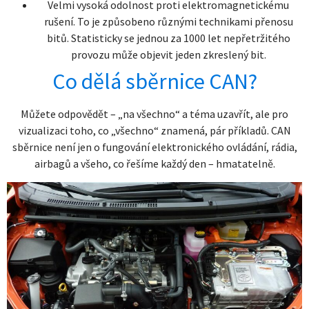
Velmi vysoká odolnost proti elektromagnetickému
rušení. To je způsobeno různými technikami přenosu
bitů. Statisticky se jednou za 1000 let nepřetržitého
provozu může objevit jeden zkreslený bit.
Co dělá sběrnice CAN?
Můžete odpovědět – „na všechno“ a téma uzavřít, ale pro
vizualizaci toho, co „všechno“ znamená, pár příkladů. CAN
sběrnice není jen o fungování elektronického ovládání, rádia,
airbagů a všeho, co řešíme každý den – hmatatelně.