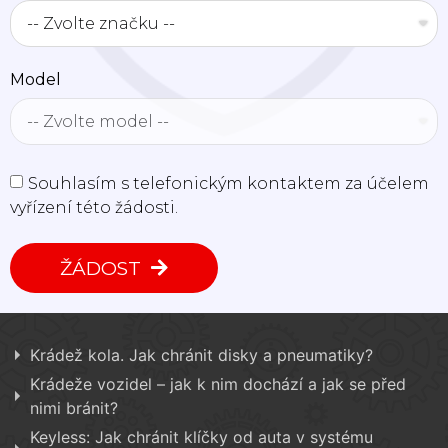
Model
Souhlasím s telefonickým kontaktem za účelem
vyřízení této žádosti.
ŽÁDOST
Krádež kola. Jak chránit disky a pneumatiky?
Krádeže vozidel – jak k nim dochází a jak se před
nimi bránit?
Keyless: Jak chránit klíčky od auta v systému