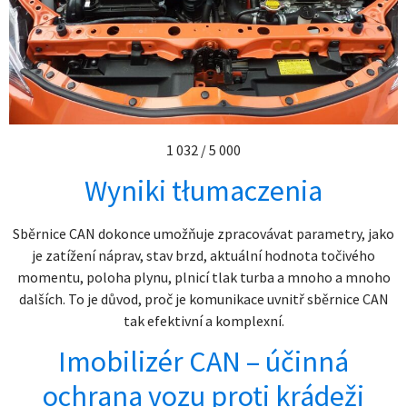
1 032 / 5 000
Wyniki tłumaczenia
Sběrnice CAN dokonce umožňuje zpracovávat parametry, jako
je zatížení náprav, stav brzd, aktuální hodnota točivého
momentu, poloha plynu, plnicí tlak turba a mnoho a mnoho
dalších. To je důvod, proč je komunikace uvnitř sběrnice CAN
tak efektivní a komplexní.
Imobilizér CAN – účinná
ochrana vozu proti krádeži