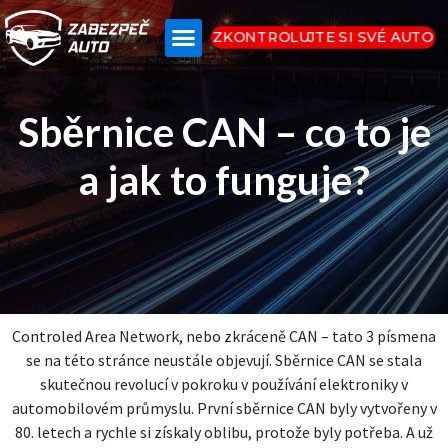
ZKONTROLUJTE SI SVÉ AUTO
Sběrnice CAN – co to je
a jak to funguje?
Controled Area Network, nebo zkráceně CAN – tato 3 písmena
se na této stránce neustále objevují. Sběrnice CAN se stala
skutečnou revolucí v pokroku v používání elektroniky v
automobilovém průmyslu. První sběrnice CAN byly vytvořeny v
80. letech a rychle si získaly oblibu, protože byly potřeba. A už