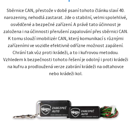
Sběrnice CAN, přestože v době psaní tohoto článku slaví 40.
narozeniny, nehodlá zastarat. Jde o stabilní, velmi spolehlivé,
osvědčené a bezpečné zařízení. A právě tato účinnost je
založena i na účinnosti přerušení zapalování přes sběrnici CAN.
K tomu slouží imobilizér CAN, který komunikací s různými
zařízeními ve vozidle efektivně odřízne možnost zapálení.
Chrání tak vůz proti krádeži, a to i kufrovou metodou.
Vzhledem k bezpečnosti tohoto řešení je odolný i proti krádeži
na kufru a prodloužená verze zabrání krádeži na odtahovce
nebo krádeži kol.