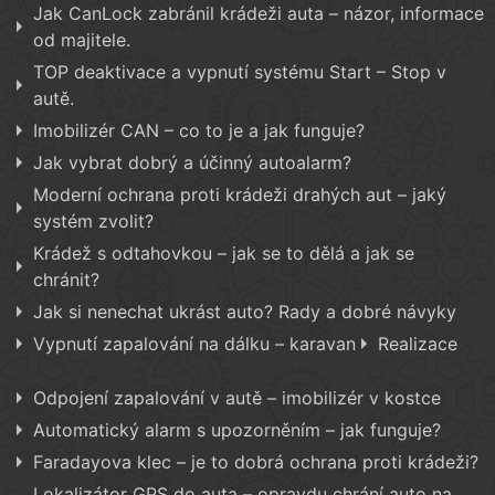
Jak CanLock zabránil krádeži auta – názor, informace
od majitele.
TOP deaktivace a vypnutí systému Start – Stop v
autě.
Imobilizér CAN – co to je a jak funguje?
Jak vybrat dobrý a účinný autoalarm?
Moderní ochrana proti krádeži drahých aut – jaký
systém zvolit?
Krádež s odtahovkou – jak se to dělá a jak se
chránit?
Jak si nenechat ukrást auto? Rady a dobré návyky
Vypnutí zapalování na dálku – karavan
Realizace
Odpojení zapalování v autě – imobilizér v kostce
Automatický alarm s upozorněním – jak funguje?
Faradayova klec – je to dobrá ochrana proti krádeži?
Lokalizátor GPS do auta – opravdu chrání auto na