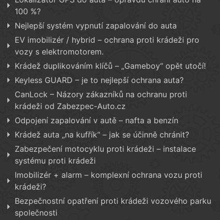
100 %?
Nejlepší systém vypnutí zapalování do auta
EV imobilizér / hybrid – ochrana proti krádeži pro
vozy s elektromotorem.
Krádež duplikováním klíčů – „Gameboy“ opět utočí!
Keyless GUARD – je to nejlepší ochrana auta?
CanLock – Názory zákazníků na ochranu proti
krádeži od Zabezpec-Auto.cz
Odpojení zapalování v autě – nafta a benzín
Krádež auta „na kufřík“ – jak se účinně chránit?
Zabezpečení motocyklu proti krádeži – instalace
systému proti krádeži
Imobilizér + alarm – komplexní ochrana vozu proti
krádeži?
Bezpečnostní opatření proti krádeži vozového parku
společnosti