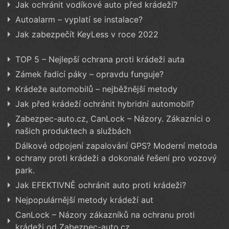
Jak ochránit vodíkové auto před krádeží?
Autoalarm – vyplatí se instalace?
Jak zabezpečít KeyLess v roce 2022
TOP 5 – Nejlepší ochrana proti krádeži auta
Zámek řadicí páky – opravdu funguje?
Krádeže automobilů – nejběžnější metody
Jak před krádeží ochránit hybridní automobil?
Zabezpec-auto.cz, CanLock – Názory. Zákazníci o
našich produktech a službách
Dálkové odpojení zapalování GPS? Moderní metoda
ochrany proti krádeži a dokonalé řešení pro vozový
park.
Jak EFEKTIVNĚ ochránit auto proti krádeži?
Nejpopulárnější metody krádeží aut
CanLock – Názory zákazníků na ochranu proti
krádeži od Zabezpec-auto.cz