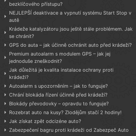
bezklíčového přístupu?
NEJLEPŠÍ deaktivace a vypnutí systému Start Stop v
autě
Krádeže katalyzátoru jsou ještě stále problémem. Jak
se chránit?
GPS do auta – jak účinně ochránit auto před krádeží?
Premium autoalarm s modulem GPS – jak jej
jednoduše zneškodnit?
Jak důležitá je kvalita instalace ochrany proti
krádeži?
Autoalarm s upozorněním – jak to funguje?
Chrání blokáda řízení účinně před krádeží?
Blokády převodovky – opravdu to funguje?
Rozebrat auto na kusy? Zlodějům stačí 2 hodiny!
Jak získat zpět odcizéne auto?
Zabezpečení bagru proti krádeži od Zabezpeč Auto