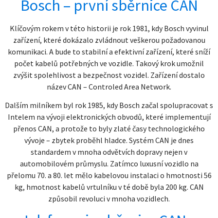
Bosch – první sběrnice CAN
Klíčovým rokem v této historii je rok 1981, kdy Bosch vyvinul
zařízení, které dokázalo zvládnout veškerou požadovanou
komunikaci. A bude to stabilní a efektivní zařízení, které sníží
počet kabelů potřebných ve vozidle. Takový krok umožnil
zvýšit spolehlivost a bezpečnost vozidel. Zařízení dostalo
název CAN – Controled Area Network.
Dalším milníkem byl rok 1985, kdy Bosch začal spolupracovat s
Intelem na vývoji elektronických obvodů, které implementují
přenos CAN, a protože to byly zlaté časy technologického
vývoje – zbytek proběhl hladce. Systém CAN je dnes
standardem v mnoha odvětvích dopravy nejen v
automobilovém průmyslu. Zatímco luxusní vozidlo na
přelomu 70. a 80. let mělo kabelovou instalaci o hmotnosti 56
kg, hmotnost kabelů vrtulníku v té době byla 200 kg. CAN
způsobil revoluci v mnoha vozidlech.