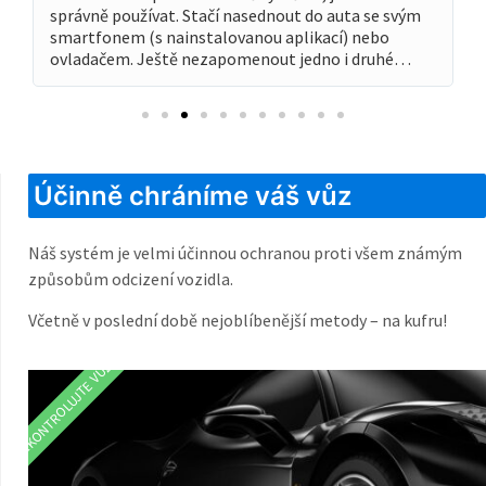
správně používat. Stačí nasednout do auta se svým
smartfonem (s nainstalovanou aplikací) nebo
ovladačem. Ještě nezapomenout jedno i druhé…
Účinně chráníme váš vůz
Náš systém je velmi účinnou ochranou proti všem známým
způsobům odcizení vozidla.
Včetně v poslední době nejoblíbenější metody – na kufru!
ZKONTROLUJTE VŮZ