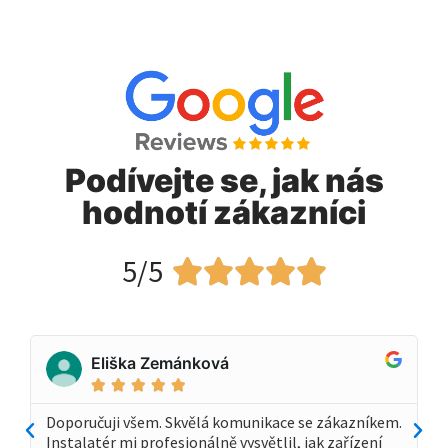
Podívejte se, jak nás
hodnotí zákazníci
5/5





Eliška Zemánková





Doporučuji všem. Skvělá komunikace se zákazníkem.
Instalatér mi profesionálně vysvětlil, jak zařízení