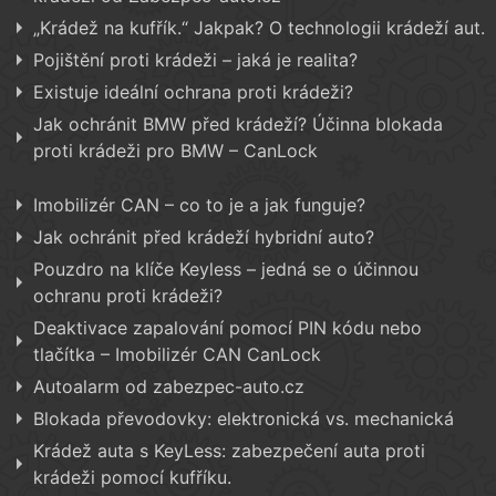
„Krádež na kufřík.“ Jakpak? O technologii krádeží aut.
Pojištění proti krádeži – jaká je realita?
Existuje ideální ochrana proti krádeži?
Jak ochránit BMW před krádeží? Účinna blokada
proti krádeži pro BMW – CanLock
Imobilizér CAN – co to je a jak funguje?
Jak ochránit před krádeží hybridní auto?
Pouzdro na klíče Keyless – jedná se o účinnou
ochranu proti krádeži?
Deaktivace zapalování pomocí PIN kódu nebo
tlačítka – Imobilizér CAN CanLock
Autoalarm od zabezpec-auto.cz
Blokada převodovky: elektronická vs. mechanická
Krádež auta s KeyLess: zabezpečení auta proti
krádeži pomocí kufříku.