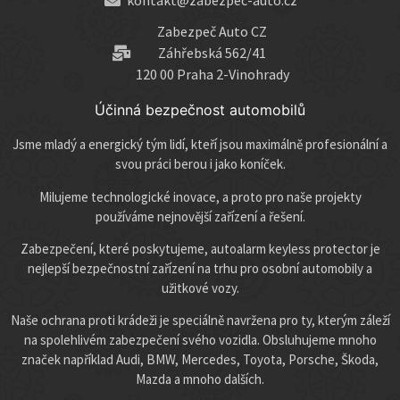
kontakt@zabezpec-auto.cz
Zabezpeč Auto CZ
Záhřebská 562/41
120 00 Praha 2-Vinohrady
Účinná bezpečnost automobilů
Jsme mladý a energický tým lidí, kteří jsou maximálně profesionální a
svou práci berou i jako koníček.
Milujeme technologické inovace, a proto pro naše projekty
používáme nejnovější zařízení a řešení.
Zabezpečení, které poskytujeme, autoalarm keyless protector je
nejlepší bezpečnostní zařízení na trhu pro osobní automobily a
užitkové vozy.
Naše ochrana proti krádeži je speciálně navržena pro ty, kterým záleží
na spolehlivém zabezpečení svého vozidla. Obsluhujeme mnoho
značek například Audi, BMW, Mercedes, Toyota, Porsche, Škoda,
Mazda a mnoho dalších.