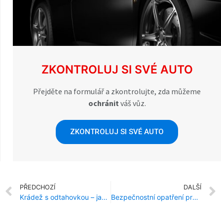
ZKONTROLUJ SI SVÉ AUTO
Přejděte na formulář a zkontrolujte, zda můžeme
ochránit
váš vůz.
ZKONTROLUJ SI SVÉ AUTO
PŘEDCHOZÍ
DALŠÍ
Krádež s odtahovkou – jak se to dělá a jak se chránit?
Bezpečnostní opatření proti krádeži vozového parku společnosti