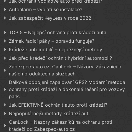
Jak ochránit vodíkové auto před krádeží?
Autoalarm – vyplatí se instalace?
Jak zabezpečít KeyLess v roce 2022
TOP 5 – Nejlepší ochrana proti krádeži auta
Zámek řadicí páky – opravdu funguje?
Krádeže automobilů – nejběžnější metody
Jak před krádeží ochránit hybridní automobil?
Zabezpec-auto.cz, CanLock – Názory. Zákazníci o
našich produktech a službách
Dálkové odpojení zapalování GPS? Moderní metoda
ochrany proti krádeži a dokonalé řešení pro vozový
park.
Jak EFEKTIVNĚ ochránit auto proti krádeži?
Nejpopulárnější metody krádeží aut
CanLock – Názory zákazníků na ochranu proti
krádeži od Zabezpec-auto.cz