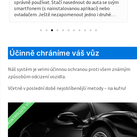
správně používat. Stačí nasednout do auta se svým
smartfonem (s nainstalovanou aplikací) nebo
ovladačem. Ještě nezapomenout jedno i druhé…
Účinně chráníme váš vůz
Náš systém je velmi účinnou ochranou proti všem známým
způsobům odcizení vozidla.
Včetně v poslední době nejoblíbenější metody – na kufru!
ZKONTROLUJTE VŮZ