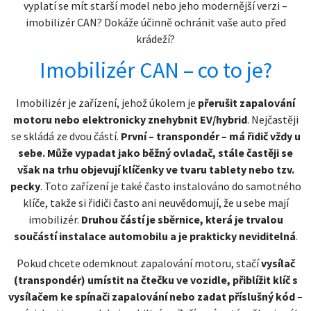
vyplatí se mít starší model nebo jeho modernější verzi –
imobilizér CAN? Dokáže účinně ochránit vaše auto před
krádeží?
Imobilizér CAN – co to je?
Imobilizér je zařízení, jehož úkolem je
přerušit zapalování
motoru nebo elektronicky znehybnit EV/hybrid
. Nejčastěji
se skládá ze dvou částí.
První – transpondér – má řidič vždy u
sebe. Může vypadat jako běžný ovladač, stále častěji se
však na trhu objevují klíčenky ve tvaru tablety nebo tzv.
pecky
. Toto zařízení je také často instalováno do samotného
klíče, takže si řidiči často ani neuvědomují, že u sebe mají
imobilizér.
Druhou částí je sběrnice, která je trvalou
součástí instalace automobilu a je prakticky neviditelná
.
Pokud chcete odemknout zapalování motoru, stačí
vysílač
(transpondér) umístit na čtečku ve vozidle, přiblížit klíč s
vysílačem ke spínači zapalování nebo zadat příslušný kód
–