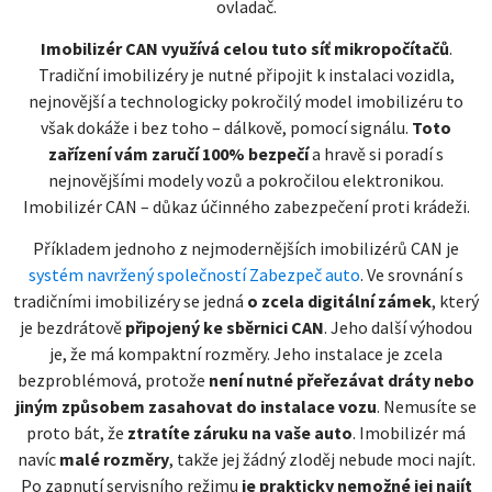
ovladač.
Imobilizér CAN využívá celou tuto síť mikropočítačů
.
Tradiční imobilizéry je nutné připojit k instalaci vozidla,
nejnovější a technologicky pokročilý model imobilizéru to
však dokáže i bez toho – dálkově, pomocí signálu.
Toto
zařízení vám zaručí 100% bezpečí
a hravě si poradí s
nejnovějšími modely vozů a pokročilou elektronikou.
Imobilizér CAN – důkaz účinného zabezpečení proti krádeži.
Příkladem jednoho z nejmodernějších imobilizérů CAN je
systém navržený společností Zabezpeč auto
. Ve srovnání s
tradičními imobilizéry se jedná
o zcela digitální zámek
, který
je bezdrátově
připojený ke sběrnici CAN
. Jeho další výhodou
je, že má kompaktní rozměry. Jeho instalace je zcela
bezproblémová, protože
není nutné přeřezávat dráty nebo
jiným způsobem zasahovat do instalace vozu
. Nemusíte se
proto bát, že
ztratíte záruku na vaše auto
. Imobilizér má
navíc
malé rozměry
, takže jej žádný zloděj nebude moci najít.
Po zapnutí servisního režimu
je prakticky nemožné jej najít