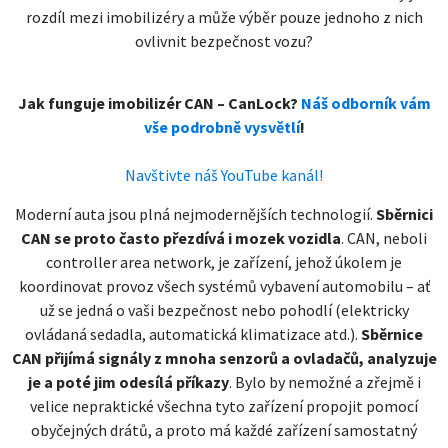
rozdíl mezi imobilizéry a může výběr pouze jednoho z nich
ovlivnit bezpečnost vozu?
Jak funguje imobilizér CAN – CanLock?
Náš odborník vám
vše podrobně vysvětlí
!
Navštivte náš YouTube kanál!
Moderní auta jsou plná nejmodernějších technologií.
Sběrnici
CAN se proto často přezdívá i mozek vozidla
. CAN, neboli
controller area network, je zařízení, jehož úkolem je
koordinovat provoz všech systémů vybavení automobilu – ať
už se jedná o vaši bezpečnost nebo pohodlí (elektricky
ovládaná sedadla, automatická klimatizace atd.).
Sběrnice
CAN přijímá signály z mnoha senzorů a ovladačů, analyzuje
je a poté jim odesílá příkazy
. Bylo by nemožné a zřejmě i
velice nepraktické všechna tyto zařízení propojit pomocí
obyčejných drátů, a proto má každé zařízení samostatný