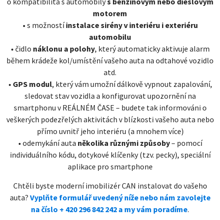
o kompatibilita s automobily
s benzínovým nebo dieslovým
motorem
• s možností
instalace sirény v interiéru i exteriéru
automobilu
• čidlo
náklonu a polohy
, který automaticky aktivuje alarm
během krádeže kol/umístění vašeho auta na odtahové vozidlo
atd.
•
GPS modul
, který vám umožní dálkově vypnout zapalování,
sledovat stav vozidla a konfigurovat upozornění na
smartphonu v REÁLNÉM ČASE – budete tak informováni o
veškerých podezřelých aktivitách v blízkosti vašeho auta nebo
přímo uvnitř jeho interiéru (a mnohem více)
• odemykání auta
několika různými způsoby
– pomocí
individuálního kódu, dotykové klíčenky (tzv. pecky), speciální
aplikace pro smartphone
Chtěli byste moderní imobilizér CAN instalovat do vašeho
auta?
Vyplňte formulář uvedený níže nebo nám zavolejte
na číslo + 420 296 842 242 a my vám poradíme
.