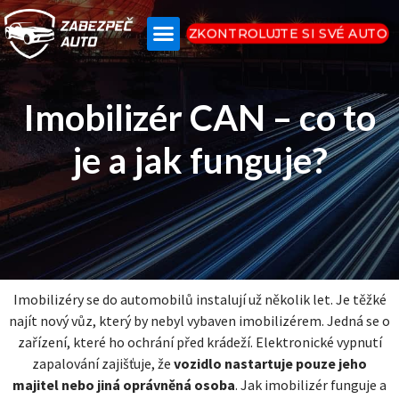
ZKONTROLUJTE SI SVÉ AUTO
Imobilizér CAN – co to
je a jak funguje?
Imobilizéry se do automobilů instalují už několik let. Je těžké
najít nový vůz, který by nebyl vybaven imobilizérem. Jedná se o
zařízení, které ho ochrání před krádeží. Elektronické vypnutí
zapalování zajišťuje, že
vozidlo nastartuje pouze jeho
majitel nebo jiná oprávněná osoba
. Jak imobilizér funguje a