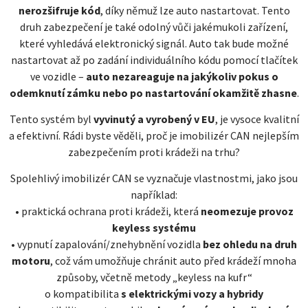
nerozšifruje kód
, díky němuž lze auto nastartovat. Tento
druh zabezpečení je také odolný vůči jakémukoli zařízení,
které vyhledává elektronický signál. Auto tak bude možné
nastartovat až po zadání individuálního kódu pomocí tlačítek
ve vozidle –
auto nezareaguje na jakýkoliv pokus o
odemknutí zámku nebo po nastartování okamžitě zhasne
.
Tento systém byl
vyvinutý a vyrobený v EU
, je vysoce kvalitní
a efektivní. Rádi byste věděli, proč je imobilizér CAN nejlepším
zabezpečením proti krádeži na trhu?
Spolehlivý imobilizér CAN se vyznačuje vlastnostmi, jako jsou
například:
• praktická ochrana proti krádeži, která
neomezuje provoz
keyless systému
• vypnutí zapalování/znehybnění vozidla
bez ohledu na druh
motoru
, což vám umožňuje chránit auto před krádeží mnoha
způsoby, včetně metody „keyless na kufr“
o kompatibilita
s elektrickými vozy a hybridy