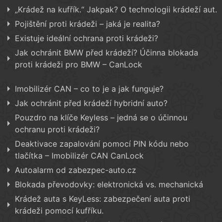
„Krádež na kufřík.“ Jakpak? O technologii krádeží aut.
Pojištění proti krádeži – jaká je realita?
Existuje ideální ochrana proti krádeži?
Jak ochránit BMW před krádeží? Účinna blokada
proti krádeži pro BMW – CanLock
Imobilizér CAN – co to je a jak funguje?
Jak ochránit před krádeží hybridní auto?
Pouzdro na klíče Keyless – jedná se o účinnou
ochranu proti krádeži?
Deaktivace zapalování pomocí PIN kódu nebo
tlačítka – Imobilizér CAN CanLock
Autoalarm od zabezpec-auto.cz
Blokada převodovky: elektronická vs. mechanická
Krádež auta s KeyLess: zabezpečení auta proti
krádeži pomocí kufříku.