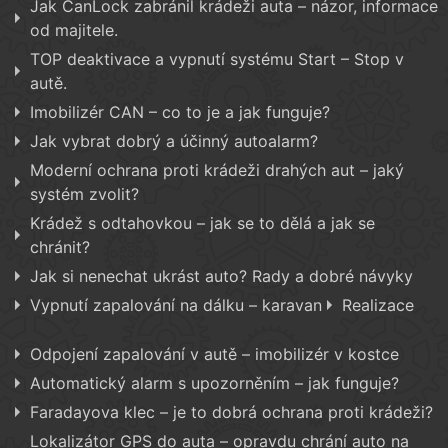
Jak CanLock zabránil krádeži auta – názor, informace
od majitele.
TOP deaktivace a vypnutí systému Start – Stop v
autě.
Imobilizér CAN – co to je a jak funguje?
Jak vybrat dobrý a účinný autoalarm?
Moderní ochrana proti krádeži drahých aut – jaký
systém zvolit?
Krádež s odtahovkou – jak se to dělá a jak se
chránit?
Jak si nenechat ukrást auto? Rady a dobré návyky
Vypnutí zapalování na dálku – karavan
Realizace
Odpojení zapalování v autě – imobilizér v kostce
Automatický alarm s upozorněním – jak funguje?
Faradayova klec – je to dobrá ochrana proti krádeži?
Lokalizátor GPS do auta – opravdu chrání auto na