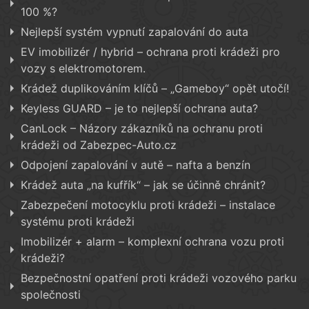
100 %?
Nejlepší systém vypnutí zapalování do auta
EV imobilizér / hybrid – ochrana proti krádeži pro
vozy s elektromotorem.
Krádež duplikováním klíčů – „Gameboy“ opět utočí!
Keyless GUARD – je to nejlepší ochrana auta?
CanLock – Názory zákazníků na ochranu proti
krádeži od Zabezpec-Auto.cz
Odpojení zapalování v autě – nafta a benzín
Krádež auta „na kufřík“ – jak se účinně chránit?
Zabezpečení motocyklu proti krádeži – instalace
systému proti krádeži
Imobilizér + alarm – komplexní ochrana vozu proti
krádeži?
Bezpečnostní opatření proti krádeži vozového parku
společnosti