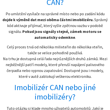
CAN?
Po umístění vysílače na správné místo nebo po zadání kódu
dojde k výměně dat mezi oběma částmi imobilizéru.
Správný
kód aktivuje přijímač, který vyšle zpětnou vazbu v podobě
signálu.
Pokud jsou signály stejné, zámek motoru se
automaticky odemkne
.
Celý proces trvá od několika milivteřin do několika vteřin,
takže se velice pohodlně používá.
Na trhu je dostupná celá řada nejrůznějších druhů zámků. Mezi
nejběžnější patří modely, které přeruší napájení palivového
čerpadla nebo vypnou zapalování. Dostupné jsou i modely,
které v autě zablokují veškerou elektroniku.
Imobilizér CAN nebo jiné
imobilizéry?
Tuto otázku si klade mnoho uživatelů automobilů: Jaký je