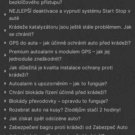
bezklíčového přístupu?
NEJLEPŠÍ deaktivace a vypnutí systému Start Stop v
autě
Krádeže katalyzátoru jsou ještě stále problémem. Jak
se chránit?
GPS do auta – jak účinně ochránit auto před krádeží?
Premium autoalarm s modulem GPS – jak jej
jednoduše zneškodnit?
Jak důležitá je kvalita instalace ochrany proti
krádeži?
Autoalarm s upozorněním – jak to funguje?
Chrání blokáda řízení účinně před krádeží?
Blokády převodovky – opravdu to funguje?
Rozebrat auto na kusy? Zlodějům stačí 2 hodiny!
Jak získat zpět odcizéne auto?
Zabezpečení bagru proti krádeži od Zabezpeč Auto