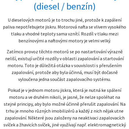
(diesel / benzín)
U dieselových motorů je to trochu jiné, protože k zapálení
paliva nepotřebujete jiskru. Motorová nafta se vlivem vysokého
tlaku a vhodné teploty sama vznítí. Rozdíl v tlaku mezi
benzínovými a naftovými motory je velmi velký.
Zatímco provoz těchto motorů se po nastartování výrazně
neliší, existují určité rozdíly v oblasti zapalování a startování
motoru. Toto je důležitá otázka v souvislosti s přerušením
zapalování, protože aby byla účinná, musí být dočasně
vyloučena jedna součást zapalovacího systému.
Pokud je v jednom motoru jiskra, která je nutná ke spálení
motoru a ve druhém nikoli, je jasné, že nelze spoléhat na
stejné principy, aby bylo možné účinně přerušit zapalování. Na
trhu je mnoho různých imobilizérů a každý z nich nějak utne
zapalování. Některé jsou založeny na neaktivaci zapalovacích
svíček a žhavicích svíček, jiné využívají např. elektromagnetický