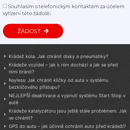
Souhlasím s telefonickým kontaktem za účelem
vyřízení této žádosti.
ŽÁDOST
Krádež kola. Jak chránit disky a pneumatiky?
Krádeže vozidel – jak k nim dochází a jak se před
nimi bránit?
Keyless: Jak chránit klíčky od auta v systému
bezklíčového přístupu?
NEJLEPŠÍ deaktivace a vypnutí systému Start Stop v
autě
Krádeže katalyzátoru jsou ještě stále problémem. Jak
se chránit?
GPS do auta – jak účinně ochránit auto před krádeží?