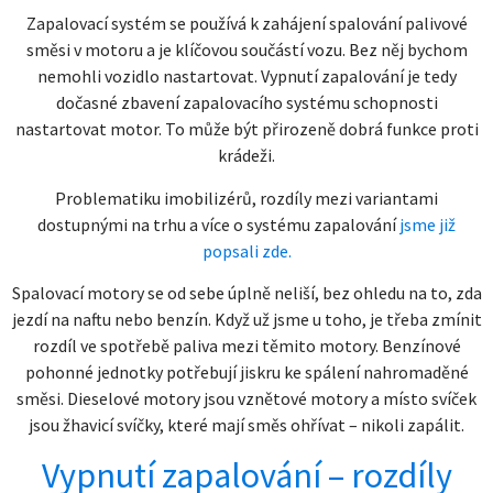
Zapalovací systém se používá k zahájení spalování palivové
směsi v motoru a je klíčovou součástí vozu. Bez něj bychom
nemohli vozidlo nastartovat. Vypnutí zapalování je tedy
dočasné zbavení zapalovacího systému schopnosti
nastartovat motor. To může být přirozeně dobrá funkce proti
krádeži.
Problematiku imobilizérů, rozdíly mezi variantami
dostupnými na trhu a více o systému zapalování
jsme již
popsali zde.
Spalovací motory se od sebe úplně neliší, bez ohledu na to, zda
jezdí na naftu nebo benzín. Když už jsme u toho, je třeba zmínit
rozdíl ve spotřebě paliva mezi těmito motory. Benzínové
pohonné jednotky potřebují jiskru ke spálení nahromaděné
směsi. Dieselové motory jsou vznětové motory a místo svíček
jsou žhavicí svíčky, které mají směs ohřívat – nikoli zapálit.
Vypnutí zapalování – rozdíly