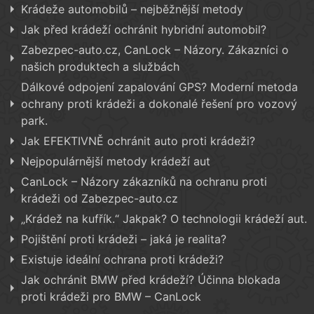
Krádeže automobilů – nejběžnější metody
Jak před krádeží ochránit hybridní automobil?
Zabezpec-auto.cz, CanLock – Názory. Zákazníci o
našich produktech a službách
Dálkové odpojení zapalování GPS? Moderní metoda
ochrany proti krádeži a dokonalé řešení pro vozový
park.
Jak EFEKTIVNĚ ochránit auto proti krádeži?
Nejpopulárnější metody krádeží aut
CanLock – Názory zákazníků na ochranu proti
krádeži od Zabezpec-auto.cz
„Krádež na kufřík.“ Jakpak? O technologii krádeží aut.
Pojištění proti krádeži – jaká je realita?
Existuje ideální ochrana proti krádeži?
Jak ochránit BMW před krádeží? Účinna blokada
proti krádeži pro BMW – CanLock