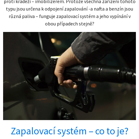
proti krádeži – imobilizérem. Protože všechna zařízení tohoto
typu jsou určena k odpojení zapalování -a nafta a benzín jsou
různá paliva – funguje zapalovací systém a jeho vypínání v
obou případech stejně?
Zapalovací systém – co to je?