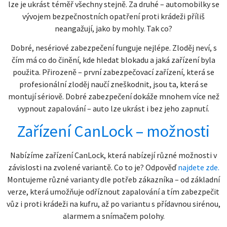
lze je ukrást téměř všechny stejně. Za druhé – automobilky se
vývojem bezpečnostních opatření proti krádeži příliš
neangažují, jako by mohly. Tak co?
Dobré, nesériové zabezpečení funguje nejlépe. Zloděj neví, s
čím má co do činění, kde hledat blokadu a jaká zařízení byla
použita. Přirozeně – první zabezpečovací zařízení, která se
profesionální zloděj naučí zneškodnit, jsou ta, která se
montují sériově. Dobré zabezpečení dokáže mnohem více než
vypnout zapalování – auto lze ukrást i bez jeho zapnutí.
Zařízení CanLock – možnosti
Nabízíme zařízení CanLock, která nabízejí různé možnosti v
závislosti na zvolené variantě. Co to je? Odpověď
najdete zde.
Montujeme různé varianty dle potřeb zákazníka – od základní
verze, která umožňuje odříznout zapalování a tím zabezpečit
vůz i proti krádeži na kufru, až po variantu s přídavnou sirénou,
alarmem a snímačem polohy.