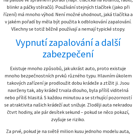
blinkr a páčky stěračů). Používání stejných tlačítek (jako při
řízení) má mnoho výhod. Není možné uhodnout, jaká tlačítka a
v jakém pořadí by měla být použita k odblokování zapalování.
Všechny se totiž běžně používají a nemají typické stopy.
Vypnutí zapalování a další
zabezpečení
Existuje mnoho způsobů, jak ukrást auto, proto existuje
mnoho bezpečnostních prvků různého typu. Hlavním úkolem
takových zařízení je prodloužit dobu krádeže a ztížit ji. Jsou
navrženy tak, aby krádež trvala dlouho, byla příliš viditelná
nebo příliš hlasitá. S každou minutou a se strhující pozorností
se atraktivita našich krádeží aut snižuje. Zloději auta nekradou
čtvrt hodiny, ale pár desítek sekund – pokud se něco pokazí,
zvyšuje se riziko.
Za prvé, pokud je na světě milion kusu jednoho modelu auta,