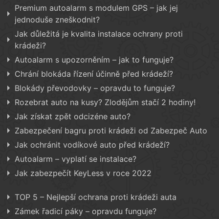
Premium autoalarm s modulem GPS – jak jej
jednoduše zneškodnit?
Jak důležitá je kvalita instalace ochrany proti
krádeži?
Autoalarm s upozorněním – jak to funguje?
Chrání blokáda řízení účinně před krádeží?
Blokády převodovky – opravdu to funguje?
Rozebrat auto na kusy? Zlodějům stačí 2 hodiny!
Jak získat zpět odcizéne auto?
Zabezpečení bagru proti krádeži od Zabezpeč Auto
Jak ochránit vodíkové auto před krádeží?
Autoalarm – vyplatí se instalace?
Jak zabezpečít KeyLess v roce 2022
TOP 5 – Nejlepší ochrana proti krádeži auta
Zámek řadicí páky – opravdu funguje?