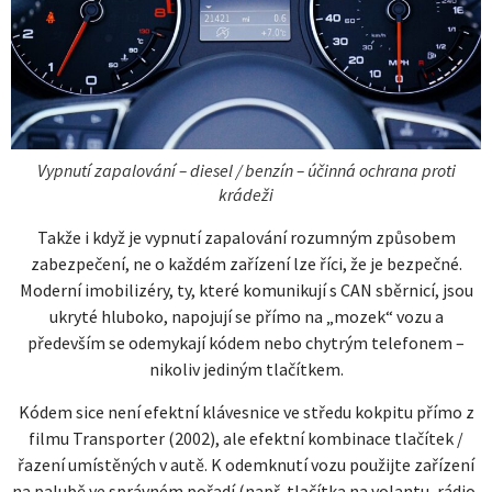
Vypnutí zapalování – diesel / benzín – účinná ochrana proti
krádeži
Takže i když je vypnutí zapalování rozumným způsobem
zabezpečení, ne o každém zařízení lze říci, že je bezpečné.
Moderní imobilizéry, ty, které komunikují s CAN sběrnicí, jsou
ukryté hluboko, napojují se přímo na „mozek“ vozu a
především se odemykají kódem nebo chytrým telefonem –
nikoliv jediným tlačítkem.
Kódem sice není efektní klávesnice ve středu kokpitu přímo z
filmu Transporter (2002), ale efektní kombinace tlačítek /
řazení umístěných v autě. K odemknutí vozu použijte zařízení
na palubě ve správném pořadí (např. tlačítka na volantu, rádio,