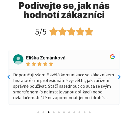
Podívejte se, jak nás
hodnotí zákazníci
5/5





Eliška Zemánková





Doporučuji všem. Skvělá komunikace se zákazníkem.
Instalatér mi profesionálně vysvětlil, jak zařízení
správně používat. Stačí nasednout do auta se svým
smartfonem (s nainstalovanou aplikací) nebo
ovladačem. Ještě nezapomenout jedno i druhé…