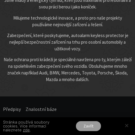
Jsme mladý a energický tým lidí, kteří jsou maximálně profesionální a
svou práci berou i jako koníček.
Milujeme technologické inovace, a proto pro naše projekty
používáme nejnovější zařízení a řešení.
Zabezpečení, které poskytujeme, autoalarm keyless protector je
nejlepší bezpečnostní zařízení na trhu pro osobní automobily a
užitkové vozy.
Naše ochrana proti krádeži je speciálně navržena pro ty, kterým záleží
na spolehlivém zabezpečení svého vozidla. Obsluhujeme mnoho
značek například Audi, BMW, Mercedes, Toyota, Porsche, Škoda,
Mazda a mnoho dalších.
Předpisy
Znalostní báze​
Stránka používá soubory
Všechna práva vyhrazena.
cookies. Více informací
Zavřít
naleznete
zde
.