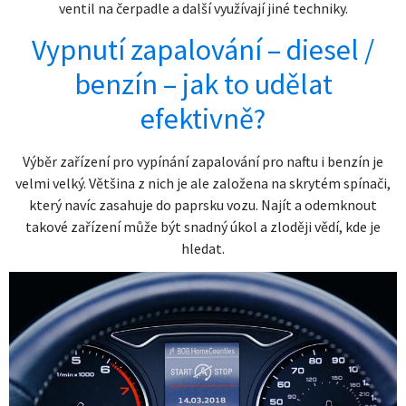
ventil na čerpadle a další využívají jiné techniky.
Vypnutí zapalování – diesel /
benzín – jak to udělat
efektivně?
Výběr zařízení pro vypínání zapalování pro naftu i benzín je
velmi velký. Většina z nich je ale založena na skrytém spínači,
který navíc zasahuje do paprsku vozu. Najít a odemknout
takové zařízení může být snadný úkol a zloději vědí, kde je
hledat.