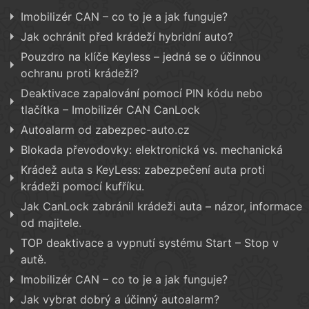
Imobilizér CAN – co to je a jak funguje?
Jak ochránit před krádeží hybridní auto?
Pouzdro na klíče Keyless – jedná se o účinnou
ochranu proti krádeži?
Deaktivace zapalování pomocí PIN kódu nebo
tlačítka – Imobilizér CAN CanLock
Autoalarm od zabezpec-auto.cz
Blokada převodovky: elektronická vs. mechanická
Krádež auta s KeyLess: zabezpečení auta proti
krádeži pomocí kufříku.
Jak CanLock zabránil krádeži auta – názor, informace
od majitele.
TOP deaktivace a vypnutí systému Start – Stop v
autě.
Imobilizér CAN – co to je a jak funguje?
Jak vybrat dobrý a účinný autoalarm?