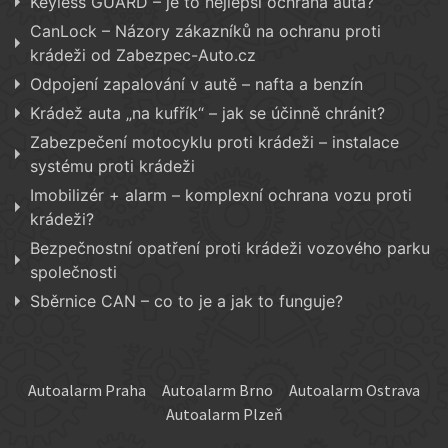
Keyless GUARD – je to nejlepší ochrana auta?
CanLock – Názory zákazníků na ochranu proti
krádeži od Zabezpec-Auto.cz
Odpojení zapalování v autě – nafta a benzín
Krádež auta „na kufřík“ – jak se účinně chránit?
Zabezpečení motocyklu proti krádeži – instalace
systému proti krádeži
Imobilizér + alarm – komplexní ochrana vozu proti
krádeži?
Bezpečnostní opatření proti krádeži vozového parku
společnosti
Sběrnice CAN – co to je a jak to funguje?
Autoalarm Praha
Autoalarm Brno
Autoalarm Ostrava
Autoalarm Plzeň