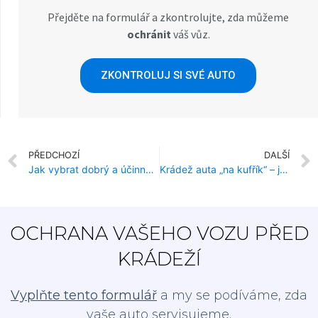
Přejděte na formulář a zkontrolujte, zda můžeme
ochránit
váš vůz.
ZKONTROLUJ SI SVÉ AUTO
PŘEDCHOZÍ
DALŠÍ
Jak vybrat dobrý a účinný autoalarm?
Krádež auta „na kufřík“ – jak se účinně chránit?
OCHRANA VAŠEHO VOZU PŘED
KRÁDEŽÍ
Vyplňte tento formulář
a my se podíváme, zda
vaše auto servisujeme.