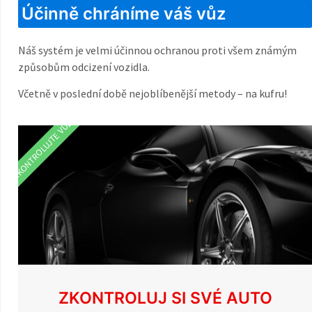
Účinně chráníme váš vůz
Náš systém je velmi účinnou ochranou proti všem známým
způsobům odcizení vozidla.
Včetně v poslední době nejoblíbenější metody – na kufru!
ZKONTROLUJTE VŮZ
ZKONTROLUJ SI SVÉ AUTO