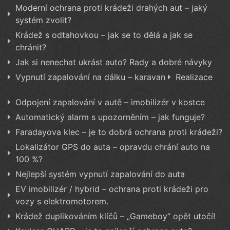
Moderní ochrana proti krádeži drahých aut – jaký
systém zvolit?
Krádež s odtahovkou – jak se to dělá a jak se
chránit?
Jak si nenechat ukrást auto? Rady a dobré návyky
Vypnutí zapalování na dálku – karavan
Realizace
Odpojení zapalování v autě – imobilizér v kostce
Automatický alarm s upozorněním – jak funguje?
Faradayova klec – je to dobrá ochrana proti krádeži?
Lokalizátor GPS do auta – opravdu chrání auto na
100 %?
Nejlepší systém vypnutí zapalování do auta
EV imobilizér / hybrid – ochrana proti krádeži pro
vozy s elektromotorem.
Krádež duplikováním klíčů – „Gameboy“ opět utočí!