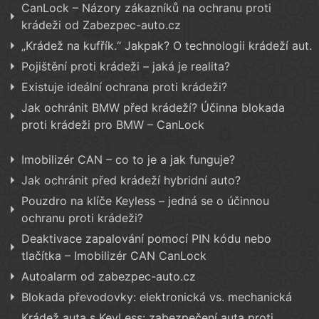
CanLock – Názory zákazníků na ochranu proti
krádeži od Zabezpec-auto.cz
„Krádež na kufřík.“ Jakpak? O technologii krádeží aut.
Pojištění proti krádeži – jaká je realita?
Existuje ideální ochrana proti krádeži?
Jak ochránit BMW před krádeží? Účinna blokada
proti krádeži pro BMW – CanLock
Imobilizér CAN – co to je a jak funguje?
Jak ochránit před krádeží hybridní auto?
Pouzdro na klíče Keyless – jedná se o účinnou
ochranu proti krádeži?
Deaktivace zapalování pomocí PIN kódu nebo
tlačítka – Imobilizér CAN CanLock
Autoalarm od zabezpec-auto.cz
Blokada převodovky: elektronická vs. mechanická
Krádež auta s KeyLess: zabezpečení auta proti