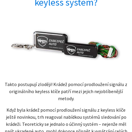
keyless systém?
Takto postupují zloději! Krádež pomocí prodloužení signálu z
originálního keyless klíče patří mezi jejich nejoblíbenější
metody.
Když byla krádež pomocí prodloužení signálu z keyless klíče
ještě novinkou, trh reagoval nabídkou systémů sledování po
krádeži. Teoreticky se jednalo o účinný systém – nejenže měl
najít ukradené auto, mohl dokonce přispět k vypátrání celých