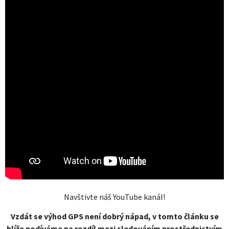
Navštivte náš YouTube kanál!
Vzdát se výhod GPS není dobrý nápad, v tomto článku se
blíže podíváme na rozdíl mezi sledováním prostřednictvím