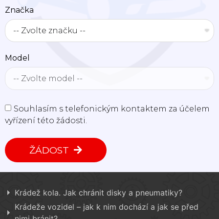
Značka
Model
Souhlasím s telefonickým kontaktem za účelem
vyřízení této žádosti.
ŽÁDOST
Krádež kola. Jak chránit disky a pneumatiky?
Krádeže vozidel – jak k nim dochází a jak se před
nimi bránit?