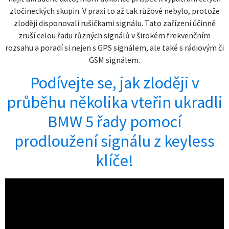
zločineckých skupin. V praxi to až tak růžové nebylo, protože
zloději disponovali rušičkami signálu. Tato zařízení účinně
zruší celou řadu různých signálů v širokém frekvenčním
rozsahu a poradí si nejen s GPS signálem, ale také s rádiovým či
GSM signálem.
Podívejte se, jak zloději v
průběhu několika vteřin ukradli
BMW 5 řady pomocí
prodloužení signálu z keyless
klíče!