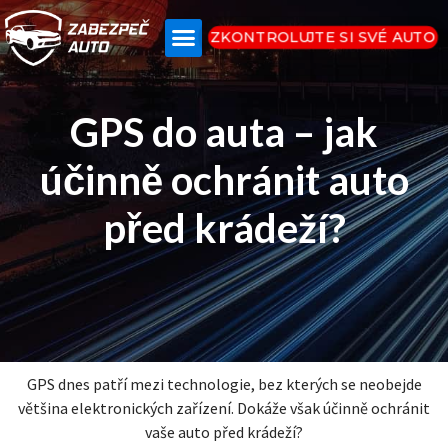
ZKONTROLUJTE SI SVÉ AUTO
GPS do auta – jak
účinně ochránit auto
před krádeží?
GPS dnes patří mezi technologie, bez kterých se neobejde
většina elektronických zařízení. Dokáže však účinně ochránit
vaše auto před krádeží?