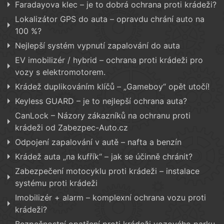
Faradayova klec – je to dobrá ochrana proti krádeži?
Lokalizátor GPS do auta – opravdu chrání auto na
100 %?
Nejlepší systém vypnutí zapalování do auta
EV imobilizér / hybrid – ochrana proti krádeži pro
vozy s elektromotorem.
Krádež duplikováním klíčů – „Gameboy“ opět utočí!
Keyless GUARD – je to nejlepší ochrana auta?
CanLock – Názory zákazníků na ochranu proti
krádeži od Zabezpec-Auto.cz
Odpojení zapalování v autě – nafta a benzín
Krádež auta „na kufřík“ – jak se účinně chránit?
Zabezpečení motocyklu proti krádeži – instalace
systému proti krádeži
Imobilizér + alarm – komplexní ochrana vozu proti
krádeži?