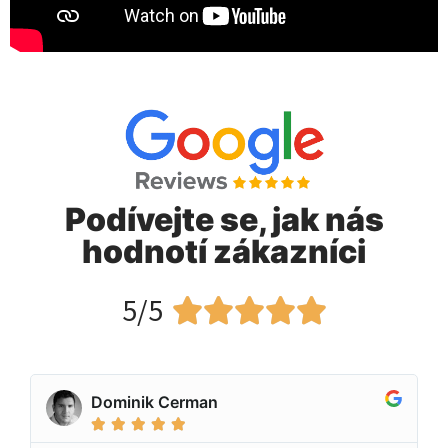
Podívejte se, jak nás
hodnotí zákazníci
5/5





Dominik Cerman




