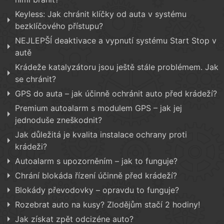
Keyless: Jak chránit klíčky od auta v systému
bezklíčového přístupu?
NEJLEPŠÍ deaktivace a vypnutí systému Start Stop v
autě
Krádeže katalyzátoru jsou ještě stále problémem. Jak
se chránit?
GPS do auta – jak účinně ochránit auto před krádeží?
Premium autoalarm s modulem GPS – jak jej
jednoduše zneškodnit?
Jak důležitá je kvalita instalace ochrany proti
krádeži?
Autoalarm s upozorněním – jak to funguje?
Chrání blokáda řízení účinně před krádeží?
Blokády převodovky – opravdu to funguje?
Rozebrat auto na kusy? Zlodějům stačí 2 hodiny!
Jak získat zpět odcizéne auto?