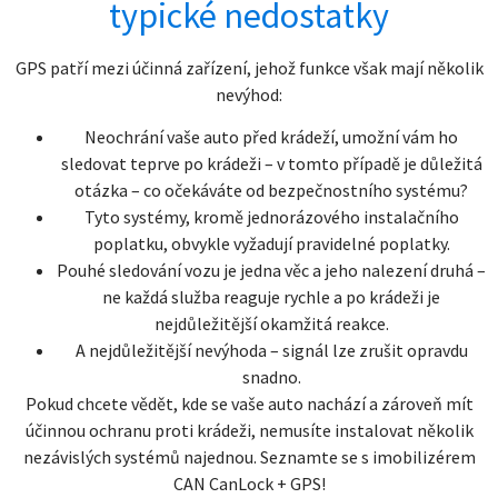
typické nedostatky
GPS patří mezi účinná zařízení, jehož funkce však mají několik
nevýhod:
Neochrání vaše auto před krádeží, umožní vám ho
sledovat teprve po krádeži – v tomto případě je důležitá
otázka – co očekáváte od bezpečnostního systému?
Tyto systémy, kromě jednorázového instalačního
poplatku, obvykle vyžadují pravidelné poplatky.
Pouhé sledování vozu je jedna věc a jeho nalezení druhá –
ne každá služba reaguje rychle a po krádeži je
nejdůležitější okamžitá reakce.
A nejdůležitější nevýhoda – signál lze zrušit opravdu
snadno.
Pokud chcete vědět, kde se vaše auto nachází a zároveň mít
účinnou ochranu proti krádeži, nemusíte instalovat několik
nezávislých systémů najednou. Seznamte se s imobilizérem
CAN CanLock + GPS!