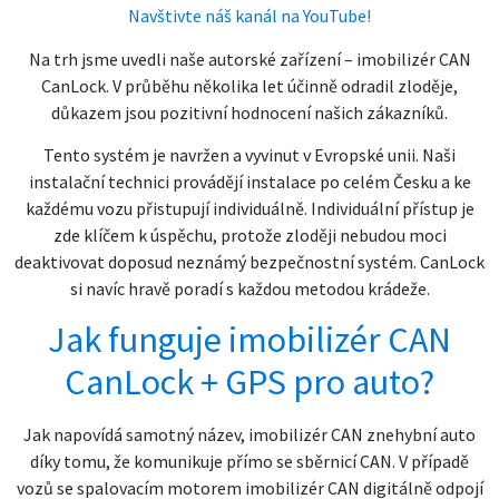
Navštivte náš kanál na YouTube!
Na trh jsme uvedli naše autorské zařízení – imobilizér CAN
CanLock. V průběhu několika let účinně odradil zloděje,
důkazem jsou pozitivní hodnocení našich zákazníků.
Tento systém je navržen a vyvinut v Evropské unii. Naši
instalační technici provádějí instalace po celém Česku a ke
každému vozu přistupují individuálně. Individuální přístup je
zde klíčem k úspěchu, protože zloději nebudou moci
deaktivovat doposud neznámý bezpečnostní systém. CanLock
si navíc hravě poradí s každou metodou krádeže.
Jak funguje imobilizér CAN
CanLock + GPS pro auto?
Jak napovídá samotný název, imobilizér CAN znehybní auto
díky tomu, že komunikuje přímo se sběrnicí CAN. V případě
vozů se spalovacím motorem imobilizér CAN digitálně odpojí