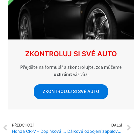
ZKONTROLUJ SI SVÉ AUTO
Přejděte na formulář a zkontrolujte, zda můžeme
ochránit
váš vůz.
ZKONTROLUJ SI SVÉ AUTO
PŘEDCHOZÍ
DALŠÍ
Honda CR-V – Doplňková Ochrana Proti Krádeži
Dálkové odpojení zapalování GPS? Moderní metoda ochrany proti krádeži a dokonalé řešení pro vozový park.