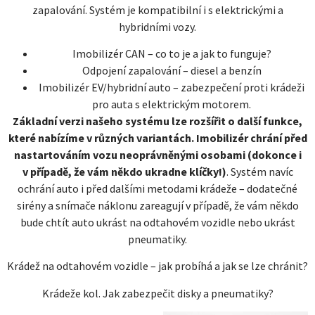
zapalování. Systém je kompatibilní i s elektrickými a
hybridními vozy.
Imobilizér CAN – co to je a jak to funguje?
Odpojení zapalování – diesel a benzín
Imobilizér EV/hybridní auto – zabezpečení proti krádeži
pro auta s elektrickým motorem.
Základní verzi našeho systému lze rozšířit o další funkce,
které nabízíme v různých variantách. Imobilizér chrání před
nastartováním vozu neoprávněnými osobami (dokonce i
v případě, že vám někdo ukradne klíčky!)
. Systém navíc
ochrání auto i před dalšími metodami krádeže – dodatečné
sirény a snímače náklonu zareagují v případě, že vám někdo
bude chtít auto ukrást na odtahovém vozidle nebo ukrást
pneumatiky.
Krádež na odtahovém vozidle – jak probíhá a jak se lze chránit?
Krádeže kol. Jak zabezpečit disky a pneumatiky?