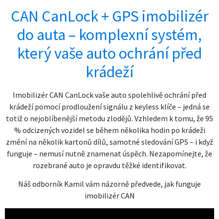
CAN CanLock + GPS imobilizér
do auta – komplexní systém,
který vaše auto ochrání před
krádeží
Imobilizér CAN CanLock vaše auto spolehlivě ochrání před
krádeží pomocí prodloužení signálu z keyless klíče – jedná se
totiž o nejoblíbenější metodu zlodějů. Vzhledem k tomu, že 95
% odcizených vozidel se během několika hodin po krádeži
změní na několik kartonů dílů, samotné sledování GPS – i když
funguje – nemusí nutně znamenat úspěch. Nezapomínejte, že
rozebrané auto je opravdu těžké identifikovat.
Náš odborník Kamil vám názorně předvede, jak funguje
imobilizér CAN