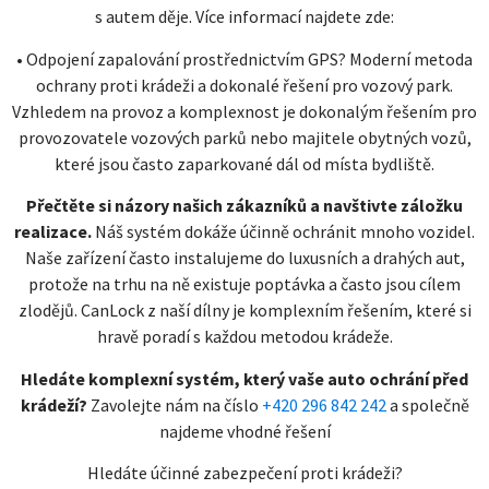
s autem děje. Více informací najdete zde:
• Odpojení zapalování prostřednictvím GPS? Moderní metoda
ochrany proti krádeži a dokonalé řešení pro vozový park.
Vzhledem na provoz a komplexnost je dokonalým řešením pro
provozovatele vozových parků nebo majitele obytných vozů,
které jsou často zaparkované dál od místa bydliště.
Přečtěte si názory našich zákazníků a navštivte záložku
realizace.
Náš systém dokáže účinně ochránit mnoho vozidel.
Naše zařízení často instalujeme do luxusních a drahých aut,
protože na trhu na ně existuje poptávka a často jsou cílem
zlodějů. CanLock z naší dílny je komplexním řešením, které si
hravě poradí s každou metodou krádeže.
Hledáte komplexní systém, který vaše auto ochrání před
krádeží?
Zavolejte nám na číslo
+420 296 842 242
a společně
najdeme vhodné řešení
Hledáte účinné zabezpečení proti krádeži?