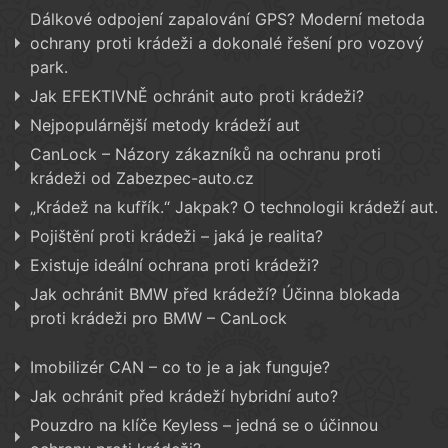
Dálkové odpojení zapalování GPS? Moderní metoda
ochrany proti krádeži a dokonalé řešení pro vozový
park.
Jak EFEKTIVNĚ ochránit auto proti krádeži?
Nejpopulárnější metody krádeží aut
CanLock – Názory zákazníků na ochranu proti
krádeži od Zabezpec-auto.cz
„Krádež na kufřík.“ Jakpak? O technologii krádeží aut.
Pojištění proti krádeži – jaká je realita?
Existuje ideální ochrana proti krádeži?
Jak ochránit BMW před krádeží? Účinna blokada
proti krádeži pro BMW – CanLock
Imobilizér CAN – co to je a jak funguje?
Jak ochránit před krádeží hybridní auto?
Pouzdro na klíče Keyless – jedná se o účinnou