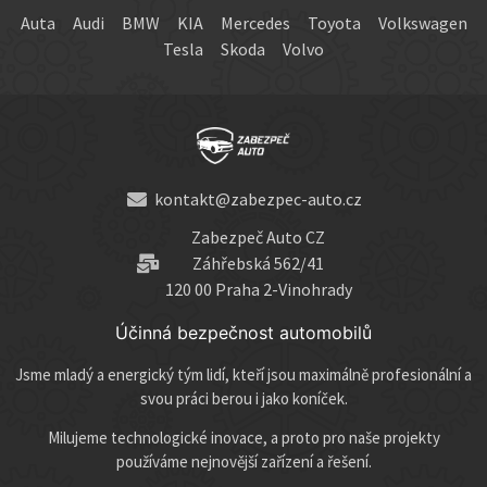
Auta
Audi
BMW
KIA
Mercedes
Toyota
Volkswagen
Tesla
Skoda
Volvo
kontakt@zabezpec-auto.cz
Zabezpeč Auto CZ
Záhřebská 562/41
120 00 Praha 2-Vinohrady
Účinná bezpečnost automobilů
Jsme mladý a energický tým lidí, kteří jsou maximálně profesionální a
svou práci berou i jako koníček.
Milujeme technologické inovace, a proto pro naše projekty
používáme nejnovější zařízení a řešení.