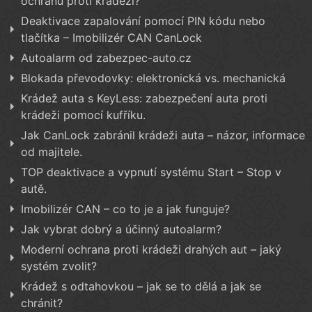
ochranu proti krádeži?
Deaktivace zapalování pomocí PIN kódu nebo
tlačítka – Imobilizér CAN CanLock
Autoalarm od zabezpec-auto.cz
Blokada převodovky: elektronická vs. mechanická
Krádež auta s KeyLess: zabezpečení auta proti
krádeži pomocí kufříku.
Jak CanLock zabránil krádeži auta – názor, informace
od majitele.
TOP deaktivace a vypnutí systému Start – Stop v
autě.
Imobilizér CAN – co to je a jak funguje?
Jak vybrat dobrý a účinný autoalarm?
Moderní ochrana proti krádeži drahých aut – jaký
systém zvolit?
Krádež s odtahovkou – jak se to dělá a jak se
chránit?