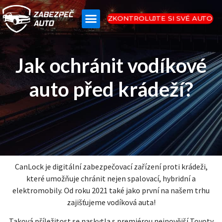
ZKONTROLUJTE SI SVÉ AUTO
Jak ochránit vodíkové
auto před krádeží?
CanLock je digitální zabezpečovací zařízení proti krádeži,
které umožňuje chránit nejen spalovací, hybridní a
elektromobily. Od roku 2021 také jako první na našem trhu
zajišťujeme vodíková auta!
Taková příležitost se naskytla s premiérou nejnovější Toyoty