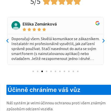
5/5





Eliška Zemánková





Doporučuji všem. Skvělá komunikace se zákazníkem.
Instalatér mi profesionálně vysvětlil, jak zařízení
správně používat. Stačí nasednout do auta se svým
smartfonem (s nainstalovanou aplikací) nebo
ovladačem. Ještě nezapomenout jedno i druhé…
Účinně chráníme váš vůz
Náš systém je velmi účinnou ochranou proti všem známým
způsobům odcizení vozidla.