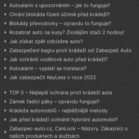
Autoalarm s upozorněním – jak to funguje?
Chrání blokáda řízení účinně před krádeží?
Blokády převodovky – opravdu to funguje?
Rozebrat auto na kusy? Zlodějům stačí 2 hodiny!
Jak získat zpět odcizéne auto?
Zabezpečení bagru proti krádeži od Zabezpeč Auto
Jak ochránit vodíkové auto před krádeží?
Autoalarm – vyplatí se instalace?
Jak zabezpečít KeyLess v roce 2022
TOP 5 – Nejlepší ochrana proti krádeži auta
Zámek řadicí páky – opravdu funguje?
Krádeže automobilů – nejběžnější metody
Jak před krádeží ochránit hybridní automobil?
Zabezpec-auto.cz, CanLock – Názory. Zákazníci o
našich produktech a službách