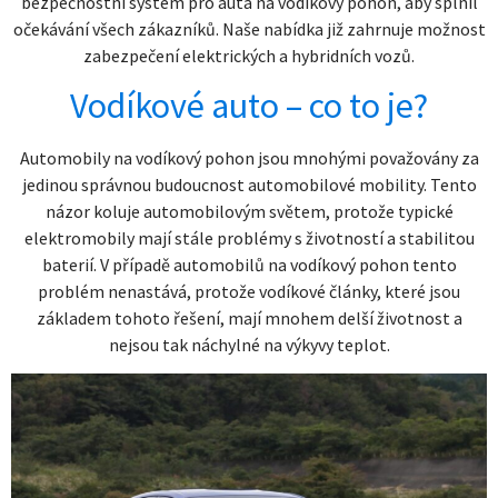
bezpečnostní systém pro auta na vodíkový pohon, aby splnil
očekávání všech zákazníků. Naše nabídka již zahrnuje možnost
zabezpečení elektrických a hybridních vozů.
Vodíkové auto – co to je?
Automobily na vodíkový pohon jsou mnohými považovány za
jedinou správnou budoucnost automobilové mobility. Tento
názor koluje automobilovým světem, protože typické
elektromobily mají stále problémy s životností a stabilitou
baterií. V případě automobilů na vodíkový pohon tento
problém nenastává, protože vodíkové články, které jsou
základem tohoto řešení, mají mnohem delší životnost a
nejsou tak náchylné na výkyvy teplot.