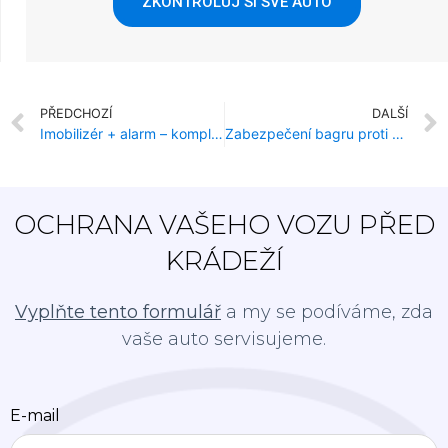
ZKONTROLUJ SI SVÉ AUTO
PŘEDCHOZÍ
DALŠÍ
Imobilizér + alarm – komplexní ochrana vozu proti krádeži?
Zabezpečení bagru proti krádeži od Zabezpeč Auto
OCHRANA VAŠEHO VOZU PŘED
KRÁDEŽÍ
Vyplňte tento formulář
a my se podíváme, zda
vaše auto servisujeme.
E-mail