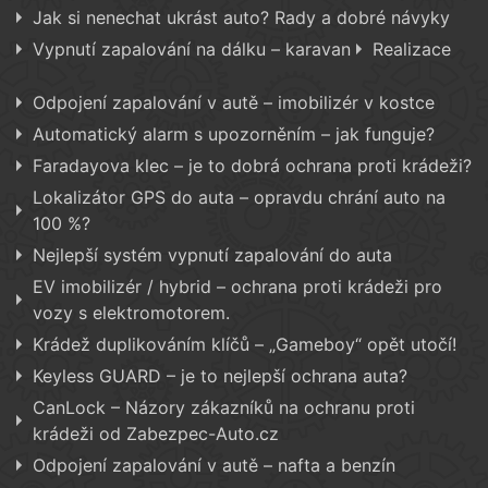
Jak si nenechat ukrást auto? Rady a dobré návyky
Vypnutí zapalování na dálku – karavan
Realizace
Odpojení zapalování v autě – imobilizér v kostce
Automatický alarm s upozorněním – jak funguje?
Faradayova klec – je to dobrá ochrana proti krádeži?
Lokalizátor GPS do auta – opravdu chrání auto na
100 %?
Nejlepší systém vypnutí zapalování do auta
EV imobilizér / hybrid – ochrana proti krádeži pro
vozy s elektromotorem.
Krádež duplikováním klíčů – „Gameboy“ opět utočí!
Keyless GUARD – je to nejlepší ochrana auta?
CanLock – Názory zákazníků na ochranu proti
krádeži od Zabezpec-Auto.cz
Odpojení zapalování v autě – nafta a benzín