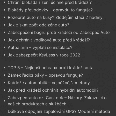
Chrání blokáda řízení účinně před krádeží?
Blokády převodovky – opravdu to funguje?
Rozebrat auto na kusy? Zlodějům stačí 2 hodiny!
Jak získat zpět odcizéne auto?
Zabezpečení bagru proti krádeži od Zabezpeč Auto
Jak ochránit vodíkové auto před krádeží?
Autoalarm – vyplatí se instalace?
Jak zabezpečít KeyLess v roce 2022
TOP 5 – Nejlepší ochrana proti krádeži auta
Zámek řadicí páky – opravdu funguje?
Krádeže automobilů – nejběžnější metody
Jak před krádeží ochránit hybridní automobil?
Zabezpec-auto.cz, CanLock – Názory. Zákazníci o
našich produktech a službách
Dálkové odpojení zapalování GPS? Moderní metoda