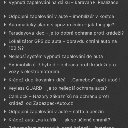
Vypnutí zapalování na dálku – karavan
Realizace
Odpojení zapalování v autě – imobilizér v kostce
Automatický alarm s upozorněním – jak funguje?
Faradayova klec – je to dobrá ochrana proti krádeži?
Lokalizátor GPS do auta – opravdu chrání auto na
100 %?
Nejlepší systém vypnutí zapalování do auta
EV imobilizér / hybrid – ochrana proti krádeži pro
vozy s elektromotorem.
Krádež duplikováním klíčů – „Gameboy“ opět utočí!
Keyless GUARD – je to nejlepší ochrana auta?
CanLock – Názory zákazníků na ochranu proti
krádeži od Zabezpec-Auto.cz
Odpojení zapalování v autě – nafta a benzín
Krádež auta „na kufřík“ – jak se účinně chránit?
Zabezpečení motocyklu proti krádeži – instalace