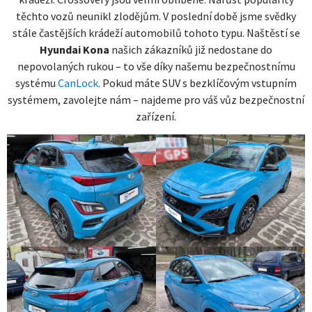
těchto vozů neunikl zlodějům. V poslední době jsme svědky
stále častějších krádeží automobilů tohoto typu. Naštěstí se
Hyundai Kona
našich zákazníků již nedostane do
nepovolaných rukou – to vše díky našemu bezpečnostnímu
systému
CanLock
. Pokud máte SUV s bezklíčovým vstupním
systémem, zavolejte nám – najdeme pro váš vůz bezpečnostní
zařízení.