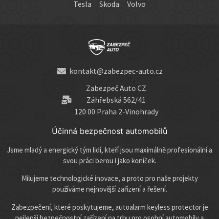
Tesla
Skoda
Volvo
kontakt@zabezpec-auto.cz
Zabezpeč Auto CZ
Záhřebská 562/41
120 00 Praha 2-Vinohrady
Účinná bezpečnost automobilů
Jsme mladý a energický tým lidí, kteří jsou maximálně profesionální a
svou práci berou i jako koníček.
Milujeme technologické inovace, a proto pro naše projekty
používáme nejnovější zařízení a řešení.
Zabezpečení, které poskytujeme, autoalarm keyless protector je
nejlepší bezpečnostní zařízení na trhu pro osobní automobily a