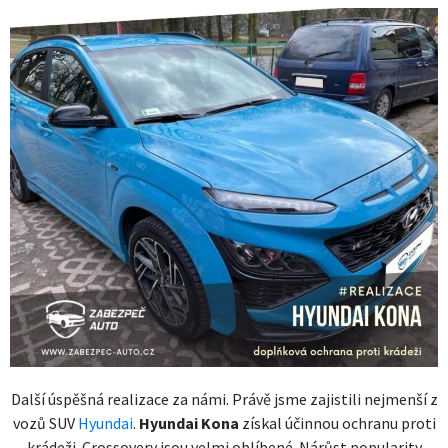
Další úspěšná realizace za námi. Právě jsme zajistili nejmenší z
vozů SUV
Hyundai
.
Hyundai Kona
získal účinnou ochranu proti
krádeži. Crossovery jsou velmi oblíbené. Nárůst popularity