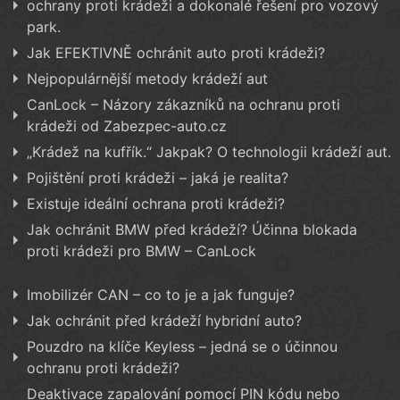
ochrany proti krádeži a dokonalé řešení pro vozový
park.
Jak EFEKTIVNĚ ochránit auto proti krádeži?
Nejpopulárnější metody krádeží aut
CanLock – Názory zákazníků na ochranu proti
krádeži od Zabezpec-auto.cz
„Krádež na kufřík.“ Jakpak? O technologii krádeží aut.
Pojištění proti krádeži – jaká je realita?
Existuje ideální ochrana proti krádeži?
Jak ochránit BMW před krádeží? Účinna blokada
proti krádeži pro BMW – CanLock
Imobilizér CAN – co to je a jak funguje?
Jak ochránit před krádeží hybridní auto?
Pouzdro na klíče Keyless – jedná se o účinnou
ochranu proti krádeži?
Deaktivace zapalování pomocí PIN kódu nebo