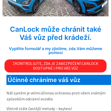
CanLock může chránit také
Váš vůz před krádeží.
Vyplňte formulář a my zjistíme, zda Vám můžeme
pomoci
ZKONTROLUJTE, ZDA JE ZABEZPEČENÍ CANLOCK
DOSTUPNÉ I PRO VÁŠ VŮZ
Účinně chráníme váš vůz
Náš systém je velmi účinnou ochranou proti všem známým
způsobům odcizení vozidla.
Včetně stále častější metody – keyless!