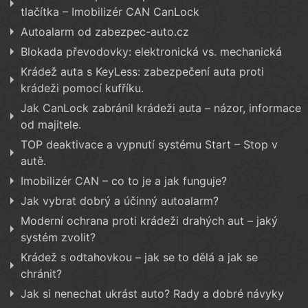
tlačítka – Imobilizér CAN CanLock
Autoalarm od zabezpec-auto.cz
Blokada převodovky: elektronická vs. mechanická
Krádež auta s KeyLess: zabezpečení auta proti
krádeži pomocí kufříku.
Jak CanLock zabránil krádeži auta – názor, informace
od majitele.
TOP deaktivace a vypnutí systému Start – Stop v
autě.
Imobilizér CAN – co to je a jak funguje?
Jak vybrat dobrý a účinný autoalarm?
Moderní ochrana proti krádeži drahých aut – jaký
systém zvolit?
Krádež s odtahovkou – jak se to dělá a jak se
chránit?
Jak si nenechat ukrást auto? Rady a dobré návyky