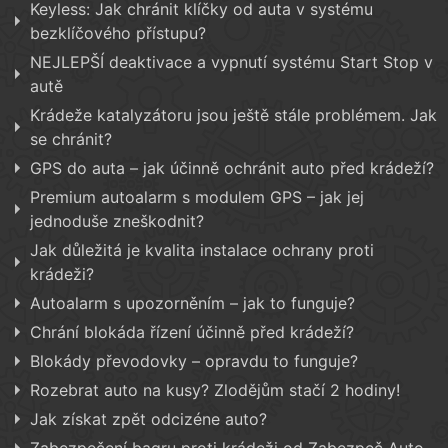
Keyless: Jak chránit klíčky od auta v systému
bezklíčového přístupu?
NEJLEPŠÍ deaktivace a vypnutí systému Start Stop v
autě
Krádeže katalyzátoru jsou ještě stále problémem. Jak
se chránit?
GPS do auta – jak účinně ochránit auto před krádeží?
Premium autoalarm s modulem GPS – jak jej
jednoduše zneškodnit?
Jak důležitá je kvalita instalace ochrany proti
krádeži?
Autoalarm s upozorněním – jak to funguje?
Chrání blokáda řízení účinně před krádeží?
Blokády převodovky – opravdu to funguje?
Rozebrat auto na kusy? Zlodějům stačí 2 hodiny!
Jak získat zpět odcizéne auto?
Zabezpečení bagru proti krádeži od Zabezpeč Auto