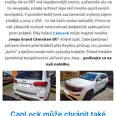
značky. Verze SRT má nejvýkonnější motor, a přestože vůz na
to nevypadá, zvládá rychlost lépe než mnoho sportovních
kompaktů. V poslední době jsme zaznamenali zvýšený zájem
zlodějů o vozy z USA – to vše kvůli cenám autodílů. Proto se
náš zákazník rozhodl nainstalovat dodatečné zabezpečení
proti krádeži. Díky řešení
CanLock
může majitel nového
Jeepu Grand Cherokee SR
T klidně spát. Zabezpečovací
zařízení chrání před krádeží přes Keyless přístup, tzv. pomocí
„kufru“ a dalšími moderními způsoby krádeže. Pokud hledáte
spolehlivé bezpečnostní zařízení pro Jeep –
podívejte se na
naši nabídku.
CanLock může chránit také