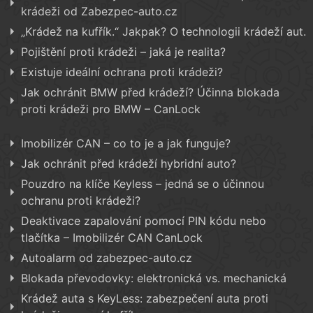
krádeži od Zabezpec-auto.cz
„Krádež na kufřík.“ Jakpak? O technologii krádeží aut.
Pojištění proti krádeži – jaká je realita?
Existuje ideální ochrana proti krádeži?
Jak ochránit BMW před krádeží? Účinna blokada
proti krádeži pro BMW – CanLock
Imobilizér CAN – co to je a jak funguje?
Jak ochránit před krádeží hybridní auto?
Pouzdro na klíče Keyless – jedná se o účinnou
ochranu proti krádeži?
Deaktivace zapalování pomocí PIN kódu nebo
tlačítka – Imobilizér CAN CanLock
Autoalarm od zabezpec-auto.cz
Blokada převodovky: elektronická vs. mechanická
Krádež auta s KeyLess: zabezpečení auta proti