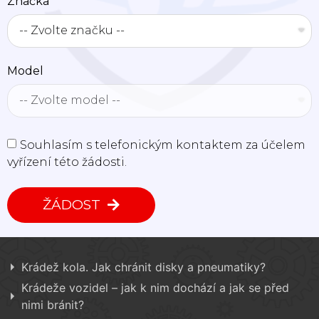
Značka
Model
Souhlasím s telefonickým kontaktem za účelem
vyřízení této žádosti.
ŽÁDOST
Krádež kola. Jak chránit disky a pneumatiky?
Krádeže vozidel – jak k nim dochází a jak se před
nimi bránit?