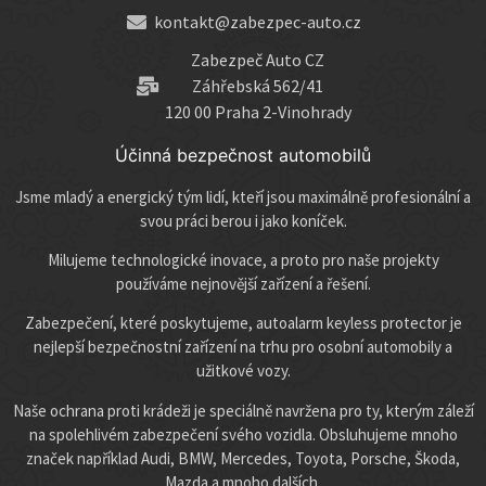
kontakt@zabezpec-auto.cz
Zabezpeč Auto CZ
Záhřebská 562/41
120 00 Praha 2-Vinohrady
Účinná bezpečnost automobilů
Jsme mladý a energický tým lidí, kteří jsou maximálně profesionální a
svou práci berou i jako koníček.
Milujeme technologické inovace, a proto pro naše projekty
používáme nejnovější zařízení a řešení.
Zabezpečení, které poskytujeme, autoalarm keyless protector je
nejlepší bezpečnostní zařízení na trhu pro osobní automobily a
užitkové vozy.
Naše ochrana proti krádeži je speciálně navržena pro ty, kterým záleží
na spolehlivém zabezpečení svého vozidla. Obsluhujeme mnoho
značek například Audi, BMW, Mercedes, Toyota, Porsche, Škoda,
Mazda a mnoho dalších.