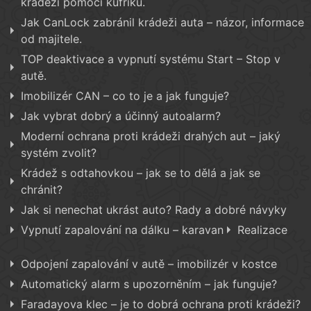
krádeži pomocí kufříku.
Jak CanLock zabránil krádeži auta – názor, informace
od majitele.
TOP deaktivace a vypnutí systému Start – Stop v
autě.
Imobilizér CAN – co to je a jak funguje?
Jak vybrat dobrý a účinný autoalarm?
Moderní ochrana proti krádeži drahých aut – jaký
systém zvolit?
Krádež s odtahovkou – jak se to dělá a jak se
chránit?
Jak si nenechat ukrást auto? Rady a dobré návyky
Vypnutí zapalování na dálku – karavan
Realizace
Odpojení zapalování v autě – imobilizér v kostce
Automatický alarm s upozorněním – jak funguje?
Faradayova klec – je to dobrá ochrana proti krádeži?