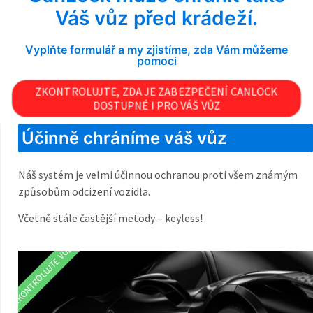
Váš vůz před krádeží.
Vyplňte formulář a my zjistíme, zda Vám můžeme
pomoci
ZKONTROLUJTE, ZDA JE ZABEZPEČENÍ CANLOCK
DOSTUPNÉ I PRO VÁŠ VŮZ
Účinně chráníme váš vůz
Náš systém je velmi účinnou ochranou proti všem známým
způsobům odcizení vozidla.
Včetně stále častější metody – keyless!
ZKONTROLUJTE VŮZ