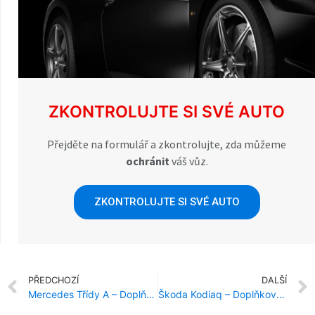
ZKONTROLUJTE SI SVÉ AUTO
Přejděte na formulář a zkontrolujte, zda můžeme
ochránit
váš vůz.
ZKONTROLUJTE SI SVÉ AUTO
PŘEDCHOZÍ
DALŠÍ
Mercedes Třídy A – Doplňková ochrana proti krádeži
Škoda Kodiaq – Doplňková ochrana proti krádeži