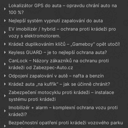
Lokalizátor GPS do auta – opravdu chrání auto na
100 %?
Nejlepší systém vypnutí zapalování do auta
EV imobilizér / hybrid – ochrana proti krádeži pro
vozy s elektromotorem.
Krádež duplikováním klíčů – „Gameboy“ opět utočí!
Keyless GUARD – je to nejlepší ochrana auta?
CanLock – Názory zákazníků na ochranu proti
krádeži od Zabezpec-Auto.cz
Odpojení zapalování v autě – nafta a benzín
Krádež auta „na kufřík“ – jak se účinně chránit?
Zabezpečení motocyklu proti krádeži – instalace
systému proti krádeži
Imobilizér + alarm – komplexní ochrana vozu proti
krádeži?
Bezpečnostní opatření proti krádeži vozového parku