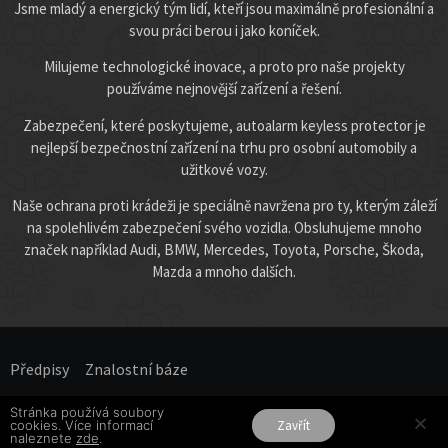
Jsme mladý a energický tým lidí, kteří jsou maximálně profesionální a
svou práci berou i jako koníček.
Milujeme technologické inovace, a proto pro naše projekty
používáme nejnovější zařízení a řešení.
Zabezpečení, které poskytujeme, autoalarm keyless protector je
nejlepší bezpečnostní zařízení na trhu pro osobní automobily a
užitkové vozy.
Naše ochrana proti krádeži je speciálně navržena pro ty, kterým záleží
na spolehlivém zabezpečení svého vozidla. Obsluhujeme mnoho
značek například Audi, BMW, Mercedes, Toyota, Porsche, Škoda,
Mazda a mnoho dalších.
Předpisy
Znalostní báze​
Stránka používá soubory
Všechna práva vyhrazena.
cookies. Více informací
Zavřít
naleznete
zde
.