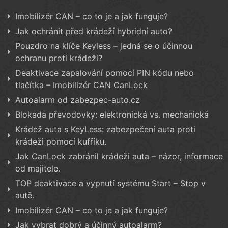
Imobilizér CAN – co to je a jak funguje?
Jak ochránit před krádeží hybridní auto?
Pouzdro na klíče Keyless – jedná se o účinnou
ochranu proti krádeži?
Deaktivace zapalování pomocí PIN kódu nebo
tlačítka – Imobilizér CAN CanLock
Autoalarm od zabezpec-auto.cz
Blokada převodovky: elektronická vs. mechanická
Krádež auta s KeyLess: zabezpečení auta proti
krádeži pomocí kufříku.
Jak CanLock zabránil krádeži auta – názor, informace
od majitele.
TOP deaktivace a vypnutí systému Start – Stop v
autě.
Imobilizér CAN – co to je a jak funguje?
Jak vybrat dobrý a účinný autoalarm?