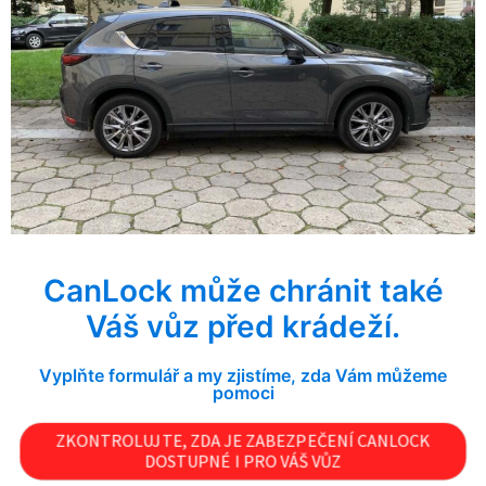
CanLock může chránit také
Váš vůz před krádeží.
Vyplňte formulář a my zjistíme, zda Vám můžeme
pomoci
ZKONTROLUJTE, ZDA JE ZABEZPEČENÍ CANLOCK
DOSTUPNÉ I PRO VÁŠ VŮZ