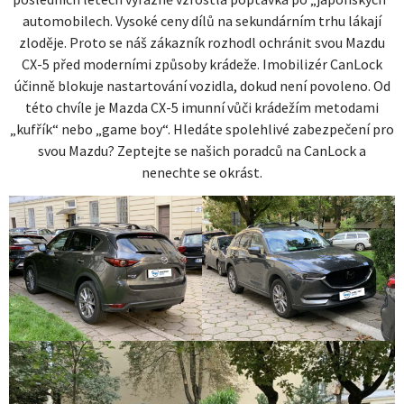
automobilech. Vysoké ceny dílů na sekundárním trhu lákají
zloděje. Proto se náš zákazník rozhodl ochránit svou Mazdu
CX-5 před moderními způsoby krádeže. Imobilizér CanLock
účinně blokuje nastartování vozidla, dokud není povoleno. Od
této chvíle je Mazda CX-5 imunní vůči krádežím metodami
„kufřík“ nebo „game boy“. Hledáte spolehlivé zabezpečení pro
svou Mazdu? Zeptejte se našich poradců na CanLock a
nenechte se okrást.