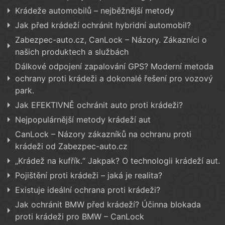
Krádeže automobilů – nejběžnější metody
Jak před krádeží ochránit hybridní automobil?
Zabezpec-auto.cz, CanLock – Názory. Zákazníci o
našich produktech a službách
Dálkové odpojení zapalování GPS? Moderní metoda
ochrany proti krádeži a dokonalé řešení pro vozový
park.
Jak EFEKTIVNĚ ochránit auto proti krádeži?
Nejpopulárnější metody krádeží aut
CanLock – Názory zákazníků na ochranu proti
krádeži od Zabezpec-auto.cz
„Krádež na kufřík.“ Jakpak? O technologii krádeží aut.
Pojištění proti krádeži – jaká je realita?
Existuje ideální ochrana proti krádeži?
Jak ochránit BMW před krádeží? Účinna blokada
proti krádeži pro BMW – CanLock