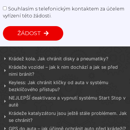
Souhlasím s telefonickým kontaktem za účelem
vyřízení této žádosti.
ŽÁDOST
Krádež kola. Jak chránit disky a pneumatiky?
Krádeže vozidel – jak k nim dochází a jak se před
nimi bránit?
Keyless: Jak chránit klíčky od auta v systému
bezklíčového přístupu?
NEJLEPŠÍ deaktivace a vypnutí systému Start Stop v
autě
Krádeže katalyzátoru jsou ještě stále problémem. Jak
se chránit?
GPS do auta – jak účinně ochránit auto před krádeží?