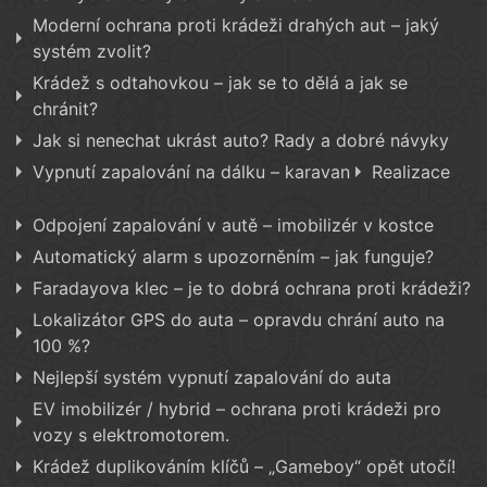
Moderní ochrana proti krádeži drahých aut – jaký
systém zvolit?
Krádež s odtahovkou – jak se to dělá a jak se
chránit?
Jak si nenechat ukrást auto? Rady a dobré návyky
Vypnutí zapalování na dálku – karavan
Realizace
Odpojení zapalování v autě – imobilizér v kostce
Automatický alarm s upozorněním – jak funguje?
Faradayova klec – je to dobrá ochrana proti krádeži?
Lokalizátor GPS do auta – opravdu chrání auto na
100 %?
Nejlepší systém vypnutí zapalování do auta
EV imobilizér / hybrid – ochrana proti krádeži pro
vozy s elektromotorem.
Krádež duplikováním klíčů – „Gameboy“ opět utočí!