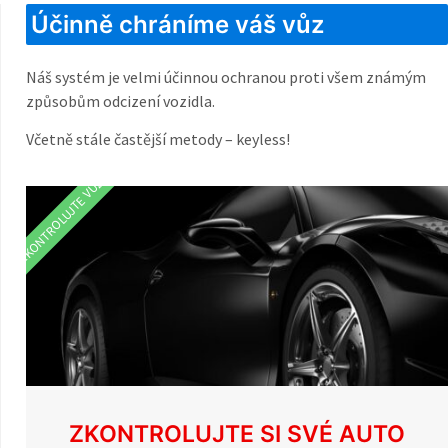
Účinně chráníme váš vůz
Náš systém je velmi účinnou ochranou proti všem známým
způsobům odcizení vozidla.
Včetně stále častější metody – keyless!
ZKONTROLUJTE VŮZ
ZKONTROLUJTE SI SVÉ AUTO