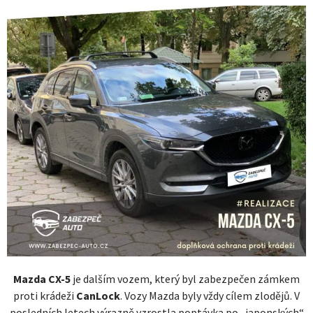
Mazda CX-5
je dalším vozem, který byl zabezpečen zámkem
proti krádeži
CanLock
. Vozy Mazda byly vždy cílem zlodějů. V
posledních letech výrazně vzrostla poptávka po „japonských“