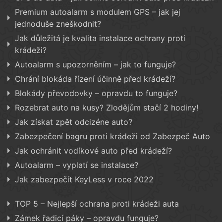
Premium autoalarm s modulem GPS – jak jej
jednoduše zneškodnit?
Jak důležitá je kvalita instalace ochrany proti
krádeži?
Autoalarm s upozorněním – jak to funguje?
Chrání blokáda řízení účinně před krádeží?
Blokády převodovky – opravdu to funguje?
Rozebrat auto na kusy? Zlodějům stačí 2 hodiny!
Jak získat zpět odcizéne auto?
Zabezpečení bagru proti krádeži od Zabezpeč Auto
Jak ochránit vodíkové auto před krádeží?
Autoalarm – vyplatí se instalace?
Jak zabezpečít KeyLess v roce 2022
TOP 5 – Nejlepší ochrana proti krádeži auta
Zámek řadicí páky – opravdu funguje?