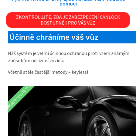
pomoci
ZKONTROLUJTE, ZDA JE ZABEZPEČENÍ CANLOCK
DOSTUPNÉ I PRO VÁŠ VŮZ
Účinně chráníme váš vůz
Náš systém je velmi účinnou ochranou proti všem známým
způsobům odcizení vozidla.
Včetně stále častější metody – keyless!
ZKONTROLUJTE VŮZ