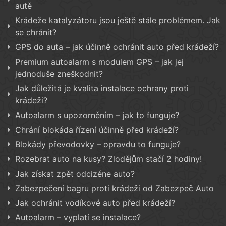
autě
Krádeže katalyzátoru jsou ještě stále problémem. Jak
se chránit?
GPS do auta – jak účinně ochránit auto před krádeží?
Premium autoalarm s modulem GPS – jak jej
jednoduše zneškodnit?
Jak důležitá je kvalita instalace ochrany proti
krádeži?
Autoalarm s upozorněním – jak to funguje?
Chrání blokáda řízení účinně před krádeží?
Blokády převodovky – opravdu to funguje?
Rozebrat auto na kusy? Zlodějům stačí 2 hodiny!
Jak získat zpět odcizéne auto?
Zabezpečení bagru proti krádeži od Zabezpeč Auto
Jak ochránit vodíkové auto před krádeží?
Autoalarm – vyplatí se instalace?