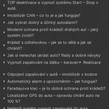
TOP deaktivace a vypnutí systému Start – Stop v
autě.
Imobilizér CAN – co to je a jak funguje?
Jak vybrat dobrý a účinný autoalarm?
Moderní ochrana proti krádeži drahých aut – jaký
systém zvolit?
Krádež s odtahovkou – jak se to dělá a jak se
chránit?
Jak si nenechat ukrást auto? Rady a dobré návyky
Vypnutí zapalování na dálku – karavan
Realizace
Odpojení zapalování v autě – imobilizér v kostce
Automatický alarm s upozorněním – jak funguje?
Faradayova klec – je to dobrá ochrana proti krádeži?
Lokalizátor GPS do auta – opravdu chrání auto na
100 %?
Nejlepší systém vypnutí zapalování do auta