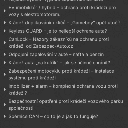
EV imobilizér / hybrid – ochrana proti krádeži pro
vozy s elektromotorem.
Krádež duplikováním klíčů – „Gameboy“ opět utočí!
Keyless GUARD – je to nejlepší ochrana auta?
CanLock – Názory zákazníků na ochranu proti
krádeži od Zabezpec-Auto.cz
Odpojení zapalování v autě – nafta a benzín
Krádež auta „na kufřík“ – jak se účinně chránit?
Zabezpečení motocyklu proti krádeži – instalace
systému proti krádeži
Imobilizér + alarm – komplexní ochrana vozu proti
krádeži?
Bezpečnostní opatření proti krádeži vozového parku
společnosti
Sběrnice CAN – co to je a jak to funguje?