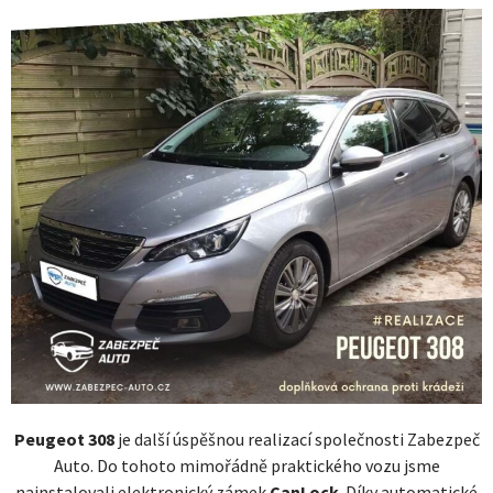
Peugeot 308
je další úspěšnou realizací společnosti Zabezpeč
Auto. Do tohoto mimořádně praktického vozu jsme
nainstalovali elektronický zámek
CanLock
. Díky automatické