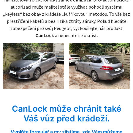
autorizaci může majitel stále využívat pohodlí systému
„keyless“ bez obav z krádeže „kufříkovou“ metodou. To vše bez
přestřižení kabelů a bez rizika ztráty záruky. Pokud hledáte
zabezpečení pro svůj Peugeot, vyzkoušejte náš produkt
CanLock
a nenechte se okrást.
CanLock může chránit také
Váš vůz před krádeží.
Vyplňte formulář a my zjistíme, zda Vám můžeme