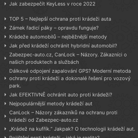
Jak zabezpečít KeyLess v roce 2022
TOP 5 – Nejlepší ochrana proti krádeži auta
Zámek řadicí páky – opravdu funguje?
Krádeže automobilů – nejběžnější metody
Jak před krádeží ochránit hybridní automobil?
Zabezpec-auto.cz, CanLock – Názory. Zákazníci o
našich produktech a službách
Dálkové odpojení zapalování GPS? Moderní metoda
ochrany proti krádeži a dokonalé řešení pro vozový
park.
Jak EFEKTIVNĚ ochránit auto proti krádeži?
Nejpopulárnější metody krádeží aut
CanLock – Názory zákazníků na ochranu proti
krádeži od Zabezpec-auto.cz
„Krádež na kufřík.“ Jakpak? O technologii krádeží aut.
Pojištění proti krádeži – jaká je realita?