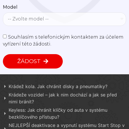
Model
Souhlasím s telefonickým kontaktem za účelem
vyřízení této žádosti.
ŽÁDOST
Krádež kola. Jak chránit disky a pneumatiky?
Krádeže vozidel – jak k nim dochází a jak se před
nimi bránit?
Keyless: Jak chránit klíčky od auta v systému
bezklíčového přístupu?
NEJLEPŠÍ deaktivace a vypnutí systému Start Stop v