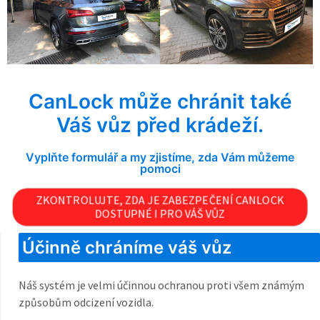
CanLock může chránit také
Váš vůz před krádeží.
Vyplňte formulář a my zjistíme, zda Vám můžeme
pomoci
ZKONTROLUJTE, ZDA JE ZABEZPEČENÍ CANLOCK
DOSTUPNÉ I PRO VÁŠ VŮZ
Účinně chráníme váš vůz
Náš systém je velmi účinnou ochranou proti všem známým
způsobům odcizení vozidla.