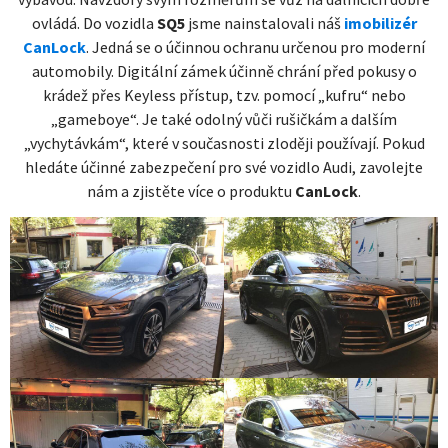
ovládá. Do vozidla
SQ5
jsme nainstalovali náš
imobilizér
CanLock
. Jedná se o účinnou ochranu určenou pro moderní
automobily. Digitální zámek účinně chrání před pokusy o
krádež přes Keyless přístup, tzv. pomocí „kufru“ nebo
„gameboye“. Je také odolný vůči rušičkám a dalším
„vychytávkám“, které v současnosti zloději používají. Pokud
hledáte účinné zabezpečení pro své vozidlo Audi, zavolejte
nám a zjistěte více o produktu
CanLock
.