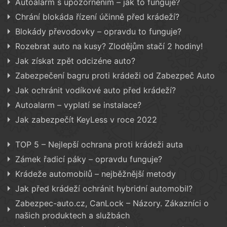
Autoalarm s upozorněním – jak to funguje?
Chrání blokáda řízení účinně před krádeží?
Blokády převodovky – opravdu to funguje?
Rozebrat auto na kusy? Zlodějům stačí 2 hodiny!
Jak získat zpět odcizéne auto?
Zabezpečení bagru proti krádeži od Zabezpeč Auto
Jak ochránit vodíkové auto před krádeží?
Autoalarm – vyplatí se instalace?
Jak zabezpečít KeyLess v roce 2022
TOP 5 – Nejlepší ochrana proti krádeži auta
Zámek řadicí páky – opravdu funguje?
Krádeže automobilů – nejběžnější metody
Jak před krádeží ochránit hybridní automobil?
Zabezpec-auto.cz, CanLock – Názory. Zákazníci o
našich produktech a službách