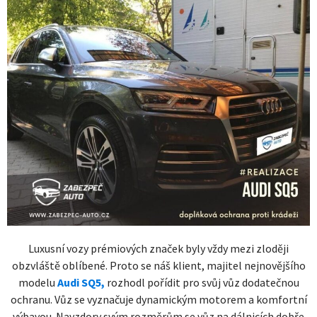
Luxusní vozy prémiových značek byly vždy mezi zloději
obzvláště oblíbené. Proto se náš klient, majitel nejnovějšího
modelu
Audi SQ5,
rozhodl pořídit pro svůj vůz dodatečnou
ochranu. Vůz se vyznačuje dynamickým motorem a komfortní
výbavou. Navzdory svým rozměrům se vůz na dálnicích dobře