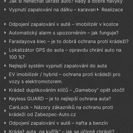
Jak si nenechat ukrást auto? Rady a dobré návyky
Vypnutí zapalování na dálku – karavan
Realizace
Odpojení zapalování v autě – imobilizér v kostce
Automatický alarm s upozorněním – jak funguje?
Faradayova klec – je to dobrá ochrana proti krádeži?
Lokalizátor GPS do auta – opravdu chrání auto na
100 %?
Nejlepší systém vypnutí zapalování do auta
EV imobilizér / hybrid – ochrana proti krádeži pro
vozy s elektromotorem.
Krádež duplikováním klíčů – „Gameboy“ opět utočí!
Keyless GUARD – je to nejlepší ochrana auta?
CanLock – Názory zákazníků na ochranu proti
krádeži od Zabezpec-Auto.cz
Odpojení zapalování v autě – nafta a benzín
Krádež auta „na kufřík“ – jak se účinně chránit?