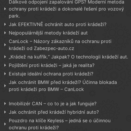
Dálkové odpojení zapalování GPS? Moderní metoda
ochrany proti krádeži a dokonalé řešení pro vozový
park.
Jak EFEKTIVNĚ ochránit auto proti krádeži?
Nejpopulárnější metody krádeží aut
CanLock – Názory zákazníků na ochranu proti
krádeži od Zabezpec-auto.cz
„Krádež na kufřík.“ Jakpak? O technologii krádeží aut.
Pojištění proti krádeži – jaká je realita?
Existuje ideální ochrana proti krádeži?
Jak ochránit BMW před krádeží? Účinna blokada
proti krádeži pro BMW – CanLock
Imobilizér CAN – co to je a jak funguje?
Jak ochránit před krádeží hybridní auto?
Pouzdro na klíče Keyless – jedná se o účinnou
ochranu proti krádeži?