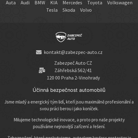
Auta
Audi
BMW
KIA
Mercedes
Toyota
Volkswagen
Tesla
Skoda
Volvo
kontakt@zabezpec-auto.cz
Zabezpeč Auto CZ
Záhřebská 562/41
120 00 Praha 2-Vinohrady
Účinná bezpečnost automobilů
Jsme mladý a energický tým lidí, kteří jsou maximálně profesionální a
svou práci berou i jako koníček.
Milujeme technologické inovace, a proto pro naše projekty
používáme nejnovější zařízení a řešení.
Zabezpečení, které poskytujeme, autoalarm keyless protector je