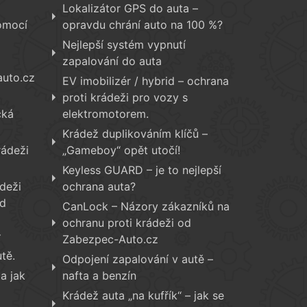
Lokalizátor GPS do auta –
omocí
opravdu chrání auto na 100 %?
Nejlepší systém vypnutí
zapalování do auta
auto.cz
EV imobilizér / hybrid – ochrana
proti krádeži pro vozy s
cká
elektromotorem.
Krádež duplikováním klíčů –
rádeži
„Gameboy“ opět utočí!
Keyless GUARD – je to nejlepší
deži
ochrana auta?
od
CanLock – Názory zákazníků na
ochranu proti krádeži od
í
Zabezpec-Auto.cz
tě.
Odpojení zapalování v autě –
a jak
nafta a benzín
Krádež auta „na kufřík“ – jak se