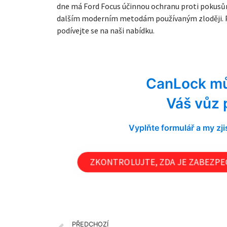
dne má Ford Focus účinnou ochranu proti pokusům 
dalším moderním metodám používaným zloději. Po
podívejte se na naši nabídku.
CanLock mů
Váš vůz 
Vyplňte formulář a my z
ZKONTROLUJTE, ZDA JE ZABEZPEČ
PŘEDCHOZÍ