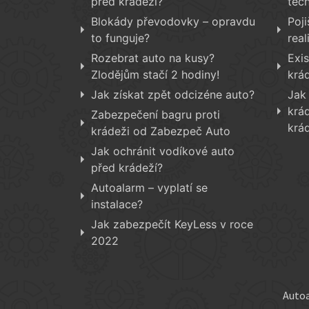
před krádeží?
tech
Blokády převodovky – opravdu
Poji
to funguje?
real
Rozebrat auto na kusy?
Exis
Zlodějům stačí 2 hodiny!
krá
Jak získat zpět odcizéne auto?
Jak
krá
Zabezpečení bagru proti
krá
krádeži od Zabezpeč Auto
Jak ochránit vodíkové auto
před krádeží?
Autoalarm – vyplatí se
instalace?
Jak zabezpečít KeyLess v roce
2022
Auto