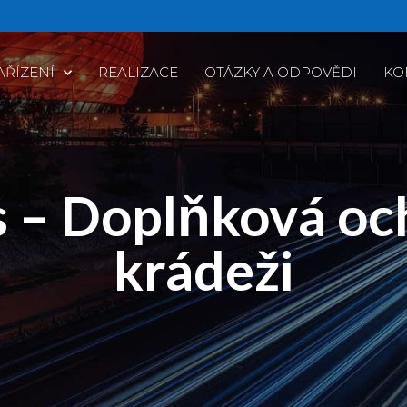
AŘÍZENÍ
REALIZACE
OTÁZKY A ODPOVĚDI
KO
 – Doplňková oc
krádeži