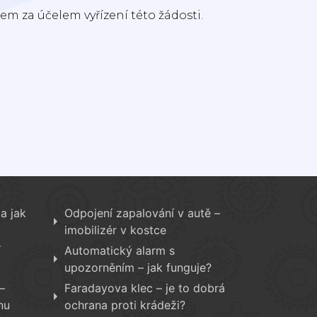
m za účelem vyřízení této žádosti.
a jak
Odpojení zapalování v autě –
imobilizér v kostce
í
Automatický alarm s
upozorněním – jak funguje?
–
Faradayova klec – je to dobrá
nu
ochrana proti krádeži?