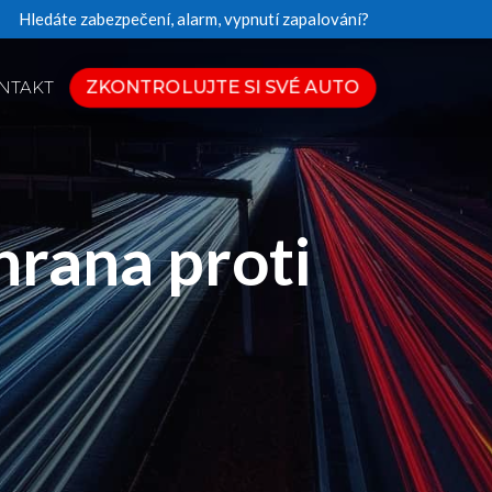
Hledáte zabezpečení, alarm, vypnutí zapalování?
ZKONTROLUJTE SI SVÉ AUTO
NTAKT
hrana proti