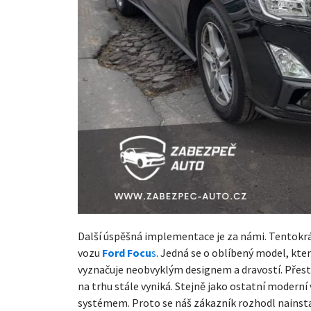
Další úspěšná implementace je za námi. Tentokr
vozu
Ford Focu
s
. Jedná se o oblíbený model, který
vyznačuje neobvyklým designem a dravostí. Přesto
na trhu stále vyniká. Stejně jako ostatní modern
systémem. Proto se náš zákazník rozhodl nainsta