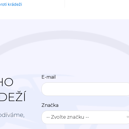
oti krádeži
E-mail
HO
DEŽÍ
Značka
odíváme,