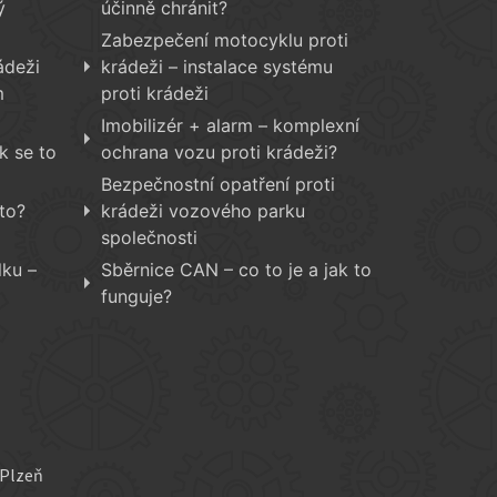
ý
účinně chránit?
Zabezpečení motocyklu proti
ádeži
krádeži – instalace systému
m
proti krádeži
Imobilizér + alarm – komplexní
k se to
ochrana vozu proti krádeži?
Bezpečnostní opatření proti
to?
krádeži vozového parku
společnosti
lku –
Sběrnice CAN – co to je a jak to
funguje?
Plzeň