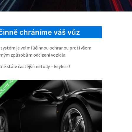
činně chráníme váš vůz
 systém je velmi účinnou ochranou proti všem
mým způsobům odcizení vozidla.
tně stále častější metody – keyless!
OLUJTE VŮZ