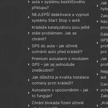
auta v systému bezklíčového
Jak
přístupu?
hyb
NEJLEPŠÍ deaktivace a vypnutí
Zab
systému Start Stop v autě
Náz
Krádeže katalyzátoru jsou ještě
pro
stále problémem. Jak se
Dál
chránit?
GPS
GPS do auta – jak účinně
prot
ochránit auto před krádeží?
pro
Premium autoalarm s modulem
Jak
GPS – jak jej jednoduše
prot
zneškodnit?
Nej
Jak důležitá je kvalita instalace
aut
ochrany proti krádeži?
Can
Autoalarm s upozorněním – jak
och
to funguje?
Zab
Chrání blokáda řízení účinně
„Kr