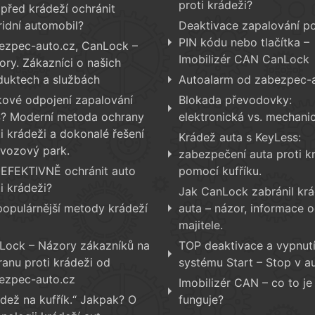
proti krádeži?
 před krádeží ochránit
ridní automobil?
Deaktivace zapalování p
PIN kódu nebo tlačítka –
ezpec-auto.cz, CanLock –
Imobilizér CAN CanLock
ory. Zákazníci o našich
duktech a službách
Autoalarm od zabezpec-
kové odpojení zapalování
Blokada převodovky:
? Moderní metoda ochrany
elektronická vs. mechani
i krádeži a dokonalé řešení
Krádež auta s KeyLess:
 vozový park.
zabezpečení auta proti k
 EFEKTIVNĚ ochránit auto
pomocí kufříku.
i krádeži?
Jak CanLock zabránil krá
populárnější metody krádeží
auta – názor, informace 
majitele.
Lock – Názory zákazníků na
TOP deaktivace a vypnut
ranu proti krádeži od
systému Start – Stop v au
ezpec-auto.cz
Imobilizér CAN – co to je 
ádež na kufřík.“ Jakpak? O
funguje?