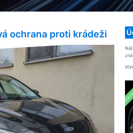
á ochrana proti krádeži
Ú
Náš
zná
Vče
ZKONTR