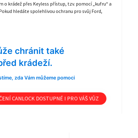
o krádež přes Keyless přístup, tzv. pomocí „kufru“ a
kud hledáte spolehlivou ochranu pro svůj Ford,
že chránit také
před krádeží.
jistíme, zda Vám můžeme pomoci
ENÍ CANLOCK DOSTUPNÉ I PRO VÁŠ VŮZ