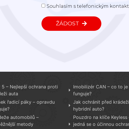
Souhlasím s telefonickým kontakte
ŽÁDOST
5 – Nejlepší ochrana proti
Imobilizér CAN – co to je 
deži auta
funguje?
ek řadicí páky – opravdu
Jak ochránit před krádež
guje?
hybridní auto?
deže automobilů –
Pouzdro na klíče Keyless 
běžnější metody
jedná se o účinnou ochra