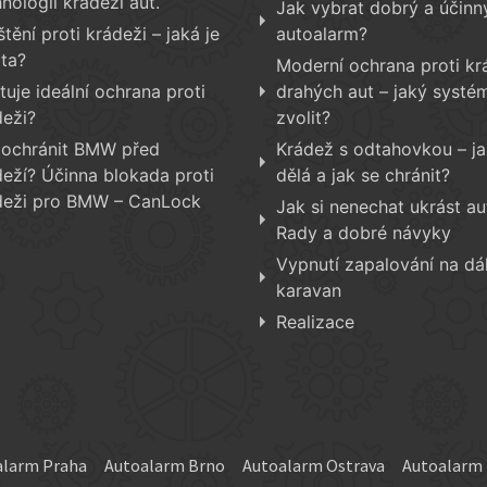
nologii krádeží aut.
Jak vybrat dobrý a účinn
štění proti krádeži – jaká je
autoalarm?
ita?
Moderní ochrana proti kr
tuje ideální ochrana proti
drahých aut – jaký systé
deži?
zvolit?
 ochránit BMW před
Krádež s odtahovkou – ja
deží? Účinna blokada proti
dělá a jak se chránit?
deži pro BMW – CanLock
Jak si nenechat ukrást au
Rady a dobré návyky
Vypnutí zapalování na dá
karavan
Realizace
alarm Praha
Autoalarm Brno
Autoalarm Ostrava
Autoalarm 