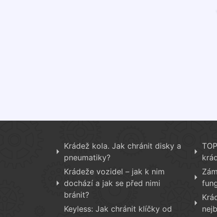
Krádež kola. Jak chránit disky a
TOP 
pneumatiky?
krá
Krádeže vozidel – jak k nim
Zám
dochází a jak se před nimi
fun
bránit?
Krá
Keyless: Jak chránit klíčky od
nej