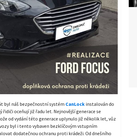
át byl náš bezpečnostní systém
CanLock
instalován do
 řidiči oceňují již řadu let. Nejnovější generace se
že od vydání této generace uplynulo již několik let, vůz
í vozy byl i tento vybaven bezklíčovým vstupním
lovat dodatečnou ochranu proti krádeži. Od dnešního