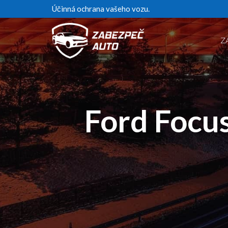
Účinná ochrana vašeho vozu.
Z
Ford Focus