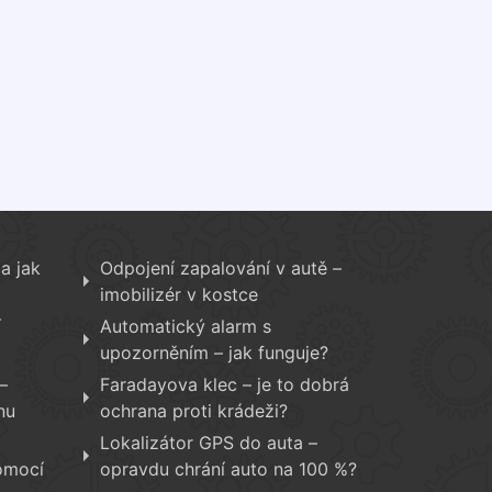
a jak
Odpojení zapalování v autě –
imobilizér v kostce
í
Automatický alarm s
upozorněním – jak funguje?
–
Faradayova klec – je to dobrá
nu
ochrana proti krádeži?
Lokalizátor GPS do auta –
omocí
opravdu chrání auto na 100 %?