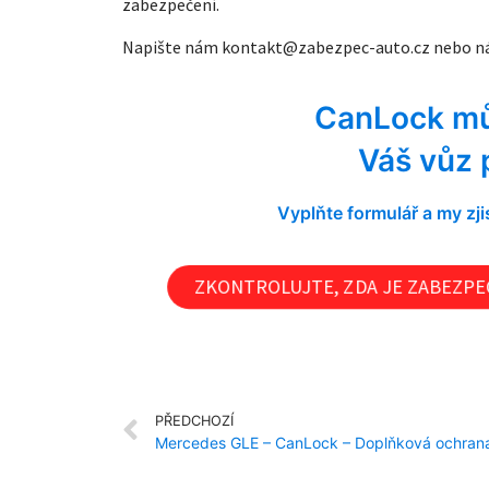
zabezpečení.
Napište nám
kontakt@zabezpec-auto.cz
nebo ná
CanLock mů
Váš vůz 
Vyplňte formulář a my z
ZKONTROLUJTE, ZDA JE ZABEZPEČ
PŘEDCHOZÍ
Mercedes GLE – CanLock – Doplňková ochrana 