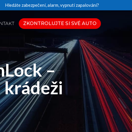
Hledáte zabezpečení, alarm, vypnutí zapalování?
ZKONTROLUJTE SI SVÉ AUTO
NTAKT
nLock –
 krádeži