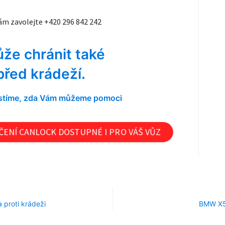
m zavolejte +420 296 842 242
že chránit také
před krádeží.
jistíme, zda Vám můžeme pomoci
ENÍ CANLOCK DOSTUPNÉ I PRO VÁŠ VŮZ
proti krádeži
BMW X5 