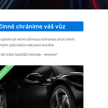
činně chráníme váš vůz
 systém je velmi účinnou ochranou proti všem
mým způsobům odcizení vozidla.
tně stále častější metody – keyless!
OLUJTE VŮZ