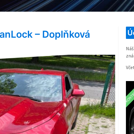
anLock – Doplňková
Ú
Náš
zná
Vče
ZKONTR