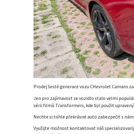
Prodej šesté generace vozu CHevrolet Camaro zač
Jen pro zajímavost se vozidlo stalo velmi populár
sérii filmů Transformers, kde byl použit upraven
Nechte si tohle překrásné auto zabezpečit s námi 
Využijte možnost kontaktovat náš specializovaný 