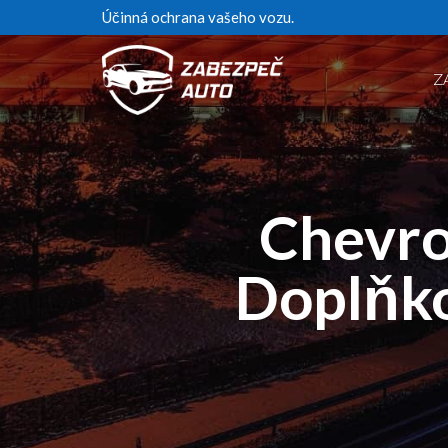
Účinná ochrana vašeho vozu.
Z
Chevro
Doplňko