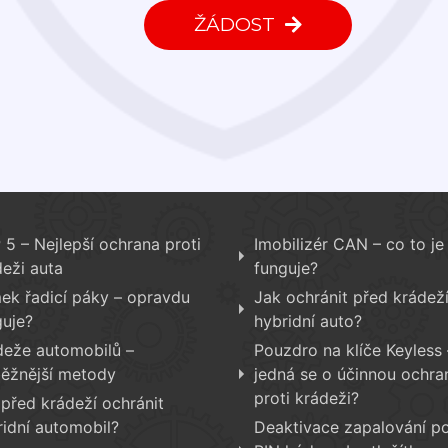
ŽÁDOST
5 – Nejlepší ochrana proti
Imobilizér CAN – co to je 
deži auta
funguje?
ek řadicí páky – opravdu
Jak ochránit před krádež
guje?
hybridní auto?
deže automobilů –
Pouzdro na klíče Keyless 
běžnější metody
jedná se o účinnou ochra
proti krádeži?
 před krádeží ochránit
ridní automobil?
Deaktivace zapalování p