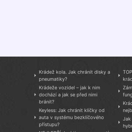
Krádež kola. Jak chránit disky a
TOP 
pneumatiky?
krá
Krádeže vozidel – jak k nim
Zám
dochází a jak se před nimi
fun
bránit?
Krá
Keyless: Jak chránit klíčky od
nej
auta v systému bezklíčového
Jak
přístupu?
hyb