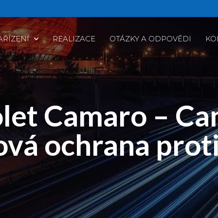
AŘÍZENÍ
REALIZACE
OTÁZKY A ODPOVĚDI
KO
let Camaro – Ca
vá ochrana proti