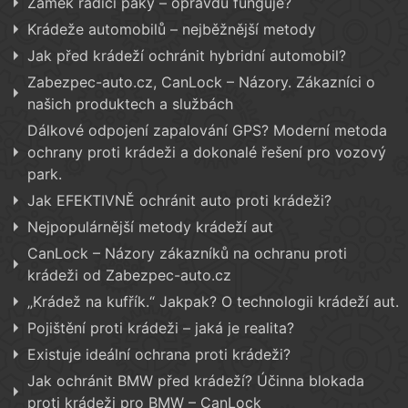
Zámek řadicí páky – opravdu funguje?
Krádeže automobilů – nejběžnější metody
Jak před krádeží ochránit hybridní automobil?
Zabezpec-auto.cz, CanLock – Názory. Zákazníci o
našich produktech a službách
Dálkové odpojení zapalování GPS? Moderní metoda
ochrany proti krádeži a dokonalé řešení pro vozový
park.
Jak EFEKTIVNĚ ochránit auto proti krádeži?
Nejpopulárnější metody krádeží aut
CanLock – Názory zákazníků na ochranu proti
krádeži od Zabezpec-auto.cz
„Krádež na kufřík.“ Jakpak? O technologii krádeží aut.
Pojištění proti krádeži – jaká je realita?
Existuje ideální ochrana proti krádeži?
Jak ochránit BMW před krádeží? Účinna blokada
proti krádeži pro BMW – CanLock