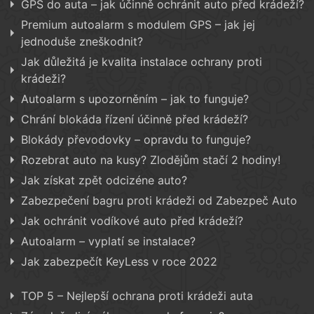
GPS do auta – jak účinně ochránit auto před krádeží?
Premium autoalarm s modulem GPS – jak jej
jednoduše zneškodnit?
Jak důležitá je kvalita instalace ochrany proti
krádeži?
Autoalarm s upozorněním – jak to funguje?
Chrání blokáda řízení účinně před krádeží?
Blokády převodovky – opravdu to funguje?
Rozebrat auto na kusy? Zlodějům stačí 2 hodiny!
Jak získat zpět odcizéne auto?
Zabezpečení bagru proti krádeži od Zabezpeč Auto
Jak ochránit vodíkové auto před krádeží?
Autoalarm – vyplatí se instalace?
Jak zabezpečít KeyLess v roce 2022
TOP 5 – Nejlepší ochrana proti krádeži auta