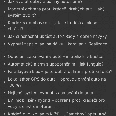
Jak vybrat dobrý a účinný autoalarm?
Moderní ochrana proti krádeži drahých aut – jaký
systém zvolit?
Krádež s odtahovkou – jak se to dělá a jak se
chránit?
Jak si nenechat ukrást auto? Rady a dobré návyky
Vypnutí zapalování na dálku – karavan
Realizace
Odpojení zapalování v autě – imobilizér v kostce
Automatický alarm s upozorněním – jak funguje?
Faradayova klec – je to dobrá ochrana proti krádeži?
Lokalizátor GPS do auta – opravdu chrání auto na
100 %?
Nejlepší systém vypnutí zapalování do auta
EV imobilizér / hybrid – ochrana proti krádeži pro
vozy s elektromotorem.
Krádež duplikováním klíčů – „Gameboy“ opět utočí!