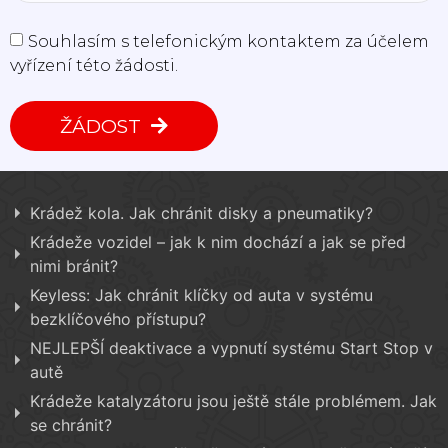
Souhlasím s telefonickým kontaktem za účelem
vyřízení této žádosti.
ŽÁDOST
Krádež kola. Jak chránit disky a pneumatiky?
Krádeže vozidel – jak k nim dochází a jak se před
nimi bránit?
Keyless: Jak chránit klíčky od auta v systému
bezklíčového přístupu?
NEJLEPŠÍ deaktivace a vypnutí systému Start Stop v
autě
Krádeže katalyzátoru jsou ještě stále problémem. Jak
se chránit?