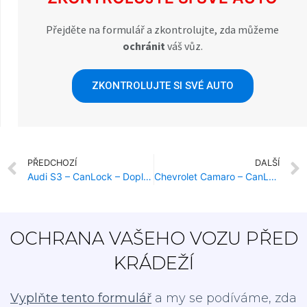
Přejděte na formulář a zkontrolujte, zda můžeme
ochránit
váš vůz.
ZKONTROLUJTE SI SVÉ AUTO
PŘEDCHOZÍ
DALŠÍ
Audi S3 – CanLock – Doplňková ochrana proti krádeži
Chevrolet Camaro – CanLock – Doplňková ochrana proti krádeži
OCHRANA VAŠEHO VOZU PŘED
KRÁDEŽÍ
Vyplňte tento formulář
a my se podíváme, zda