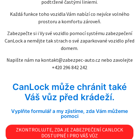
podtržené častými liniemi.
Každá funkce toho vozidla Vám nabízí co nejvíce volného
prostoru a komfortu zároveň.
Zabezpečte si i Vy své vozidlo pomocí systému zabezpečení
CanLock a nemějte tak strach o své zaparkované vozidlo před
domem.
Napište nám na
kontakt@zabezpec-auto.cz
nebo zavolejte
+420 296 842 242
CanLock může chránit také
Váš vůz před krádeží.
Vyplňte formulář a my zjistíme, zda Vám můžeme
pomoci
ZKONTROLUJTE, ZDA JE ZABEZPEČENÍ CANLOCK
DOSTUPNÉ I PRO VÁŠ VŮZ