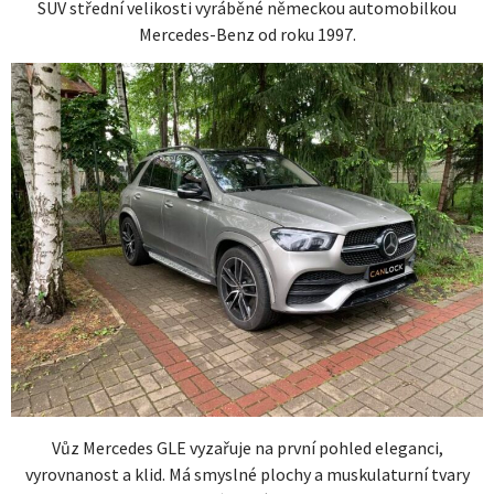
SUV střední velikosti vyráběné německou automobilkou
Mercedes-Benz od roku 1997.
Vůz Mercedes GLE vyzařuje na první pohled eleganci,
vyrovnanost a klid. Má smyslné plochy a muskulaturní tvary