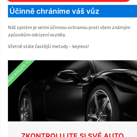
Účinně chráníme váš vůz
Náš systém je velmi účinnou ochranou proti všem známým
způsobům odcizení vozidla.
Včetně stále častější metody – keyless!
ZKONTROLUJTE VŮZ
ZKONTROLUJTE SI SVÉ AUTO