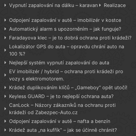
Vypnutí zapalování na dálku – karavan
Realizace
Odpojení zapalování v autě – imobilizér v kostce
Automatický alarm s upozorněním – jak funguje?
Faradayova klec – je to dobrá ochrana proti krádeži?
Lokalizátor GPS do auta – opravdu chrání auto na
100 %?
Nejlepší systém vypnutí zapalování do auta
EV imobilizér / hybrid – ochrana proti krádeži pro
vozy s elektromotorem.
Krádež duplikováním klíčů – „Gameboy“ opět utočí!
Keyless GUARD – je to nejlepší ochrana auta?
CanLock – Názory zákazníků na ochranu proti
krádeži od Zabezpec-Auto.cz
Odpojení zapalování v autě – nafta a benzín
Krádež auta „na kufřík“ – jak se účinně chránit?