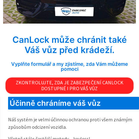
CanLock může chránit také
Váš vůz před krádeží.
Vyplňte formulář a my zjistíme, zda Vám můžeme
pomoci
ZKONTROLUJTE, ZDA JE ZABEZPEČENÍ CANLOCK
DOSTUPNÉ I PRO VÁŠ VŮZ
Účinně chráníme váš vůz
Náš systém je velmi účinnou ochranou proti všem známým
způsobům odcizení vozidla.
Včetně stále častější metody – keyless!