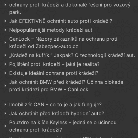
ochrany proti krádeži a dokonalé řešení pro vozový
park.
Jak EFEKTIVNĚ ochránit auto proti krádeži?
Nejpopulárnější metody krádeží aut
CanLock – Názory zákazníků na ochranu proti
krádeži od Zabezpec-auto.cz
„Krádež na kufřík.“ Jakpak? O technologii krádeží aut.
Pojištění proti krádeži – jaká je realita?
Existuje ideální ochrana proti krádeži?
Jak ochránit BMW před krádeží? Účinna blokada
proti krádeži pro BMW – CanLock
Imobilizér CAN – co to je a jak funguje?
Jak ochránit před krádeží hybridní auto?
Pouzdro na klíče Keyless – jedná se o účinnou
ochranu proti krádeži?