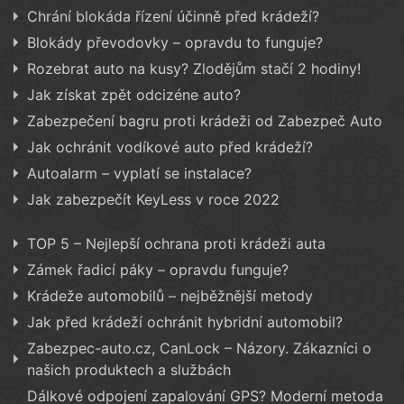
Chrání blokáda řízení účinně před krádeží?
Blokády převodovky – opravdu to funguje?
Rozebrat auto na kusy? Zlodějům stačí 2 hodiny!
Jak získat zpět odcizéne auto?
Zabezpečení bagru proti krádeži od Zabezpeč Auto
Jak ochránit vodíkové auto před krádeží?
Autoalarm – vyplatí se instalace?
Jak zabezpečít KeyLess v roce 2022
TOP 5 – Nejlepší ochrana proti krádeži auta
Zámek řadicí páky – opravdu funguje?
Krádeže automobilů – nejběžnější metody
Jak před krádeží ochránit hybridní automobil?
Zabezpec-auto.cz, CanLock – Názory. Zákazníci o
našich produktech a službách
Dálkové odpojení zapalování GPS? Moderní metoda