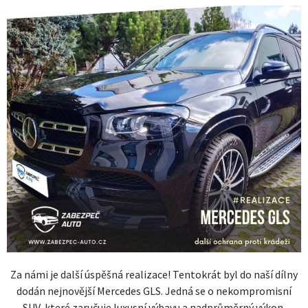
Za námi je další úspěšná realizace! Tentokrát byl do naší dílny
dodán nejnovější Mercedes GLS. Jedná se o nekompromisní
SUV, které zaručuje luxusní výbavu a nadprůměrný výkon.