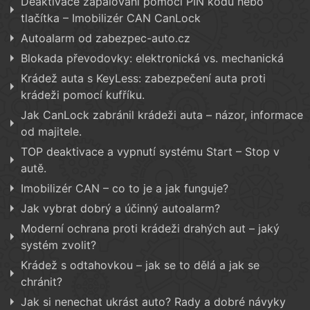
Deaktivace zapalování pomocí PIN kódu nebo
tlačítka – Imobilizér CAN CanLock
Autoalarm od zabezpec-auto.cz
Blokada převodovky: elektronická vs. mechanická
Krádež auta s KeyLess: zabezpečení auta proti
krádeži pomocí kufříku.
Jak CanLock zabránil krádeži auta – názor, informace
od majitele.
TOP deaktivace a vypnutí systému Start – Stop v
autě.
Imobilizér CAN – co to je a jak funguje?
Jak vybrat dobrý a účinný autoalarm?
Moderní ochrana proti krádeži drahých aut – jaký
systém zvolit?
Krádež s odtahovkou – jak se to dělá a jak se
chránit?
Jak si nenechat ukrást auto? Rady a dobré návyky