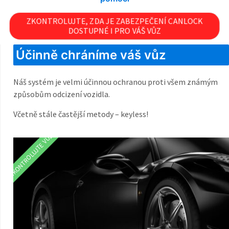
ZKONTROLUJTE, ZDA JE ZABEZPEČENÍ CANLOCK
DOSTUPNÉ I PRO VÁŠ VŮZ
Účinně chráníme váš vůz
Náš systém je velmi účinnou ochranou proti všem známým
způsobům odcizení vozidla.
Včetně stále častější metody – keyless!
ZKONTROLUJTE VŮZ