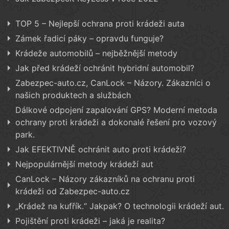
TOP 5 – Nejlepší ochrana proti krádeži auta
Zámek řadicí páky – opravdu funguje?
Krádeže automobilů – nejběžnější metody
Jak před krádeží ochránit hybridní automobil?
Zabezpec-auto.cz, CanLock – Názory. Zákazníci o
našich produktech a službách
Dálkové odpojení zapalování GPS? Moderní metoda
ochrany proti krádeži a dokonalé řešení pro vozový
park.
Jak EFEKTIVNĚ ochránit auto proti krádeži?
Nejpopulárnější metody krádeží aut
CanLock – Názory zákazníků na ochranu proti
krádeži od Zabezpec-auto.cz
„Krádež na kufřík.“ Jakpak? O technologii krádeží aut.
Pojištění proti krádeži – jaká je realita?