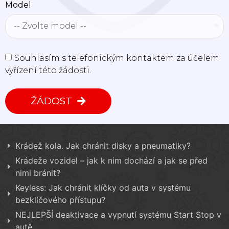
Model
Souhlasím s telefonickým kontaktem za účelem
vyřízení této žádosti.
ŽÁDOST
Krádež kola. Jak chránit disky a pneumatiky?
Krádeže vozidel – jak k nim dochází a jak se před
nimi bránit?
Keyless: Jak chránit klíčky od auta v systému
bezklíčového přístupu?
NEJLEPŠÍ deaktivace a vypnutí systému Start Stop v
autě