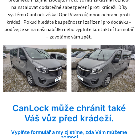
nainstalovat dodatečné zabezpečení proti krádeži. Díky
systému CanLock získal Opel Vivaro účinnou ochranu proti
krádeži. Pokud hledáte bezpečnostní zařízení pro dodávku –
podívejte se na naši nabídku nebo vyplňte kontaktní formulář
– zavoláme vám zpět.
CanLock může chránit také
Váš vůz před krádeží.
Vyplňte formulář a my zjistíme, zda Vám můžeme
pomoci