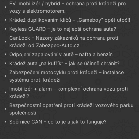
EV imobilizér / hybrid – ochrana proti krádeži pro
vozy s elektromotorem.
Krádež duplikováním klíčů – „Gameboy“ opět utočí!
Keyless GUARD – je to nejlepší ochrana auta?
CanLock – Názory zákazníků na ochranu proti
krádeži od Zabezpec-Auto.cz
Odpojení zapalování v autě – nafta a benzín
Krádež auta „na kufřík“ – jak se účinně chránit?
Zabezpečení motocyklu proti krádeži – instalace
systému proti krádeži
Imobilizér + alarm – komplexní ochrana vozu proti
krádeži?
Bezpečnostní opatření proti krádeži vozového parku
společnosti
Sběrnice CAN – co to je a jak to funguje?