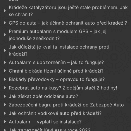
Krádeže katalyzátoru jsou ještě stále problémem. Jak
se chránit?
GPS do auta – jak účinně ochránit auto před krádeží?
Premium autoalarm s modulem GPS – jak jej
jednoduše zneškodnit?
Jak důležitá je kvalita instalace ochrany proti
krádeži?
Autoalarm s upozorněním – jak to funguje?
Chrání blokáda řízení účinně před krádeží?
Blokády převodovky – opravdu to funguje?
Rozebrat auto na kusy? Zlodějům stačí 2 hodiny!
Jak získat zpět odcizéne auto?
Zabezpečení bagru proti krádeži od Zabezpeč Auto
Jak ochránit vodíkové auto před krádeží?
Autoalarm – vyplatí se instalace?
Jak zabezpečít KeyLess v roce 2022