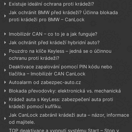
Existuje ideální ochrana proti krádeži?
Jak ochránit BMW před krádeží? Účinna blokada
proti krádeži pro BMW – CanLock
Imobilizér CAN – co to je a jak funguje?
Jak ochránit před krádeží hybridní auto?
Pouzdro na klíče Keyless – jedná se o účinnou
ochranu proti krádeži?
Deaktivace zapalování pomocí PIN kódu nebo
tlačítka – Imobilizér CAN CanLock
Autoalarm od zabezpec-auto.cz
Blokada převodovky: elektronická vs. mechanická
Krádež auta s KeyLess: zabezpečení auta proti
krádeži pomocí kufříku.
Jak CanLock zabránil krádeži auta – názor, informace
od majitele.
TOP deaktivace a vypnutí systému Start – Stop v