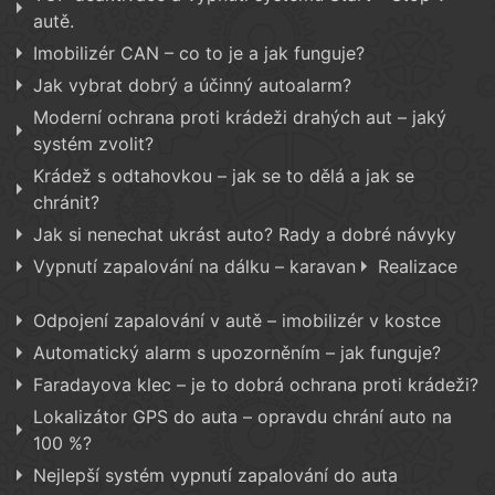
autě.
Imobilizér CAN – co to je a jak funguje?
Jak vybrat dobrý a účinný autoalarm?
Moderní ochrana proti krádeži drahých aut – jaký
systém zvolit?
Krádež s odtahovkou – jak se to dělá a jak se
chránit?
Jak si nenechat ukrást auto? Rady a dobré návyky
Vypnutí zapalování na dálku – karavan
Realizace
Odpojení zapalování v autě – imobilizér v kostce
Automatický alarm s upozorněním – jak funguje?
Faradayova klec – je to dobrá ochrana proti krádeži?
Lokalizátor GPS do auta – opravdu chrání auto na
100 %?
Nejlepší systém vypnutí zapalování do auta