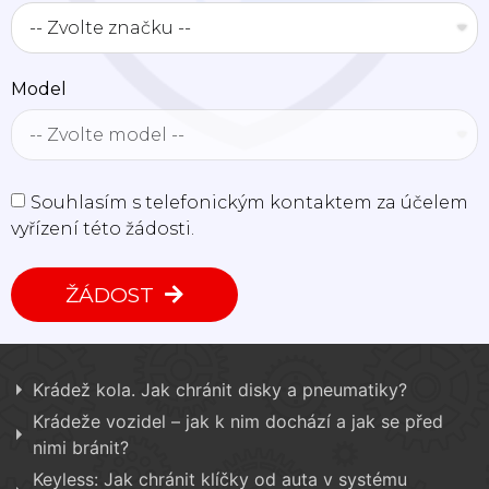
Model
Souhlasím s telefonickým kontaktem za účelem
vyřízení této žádosti.
ŽÁDOST
Krádež kola. Jak chránit disky a pneumatiky?
Krádeže vozidel – jak k nim dochází a jak se před
nimi bránit?
Keyless: Jak chránit klíčky od auta v systému