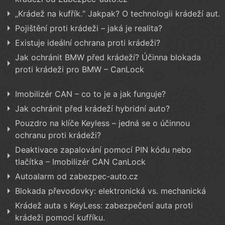
„Krádež na kufřík.“ Jakpak? O technologii krádeží aut.
Pojištění proti krádeži – jaká je realita?
Existuje ideální ochrana proti krádeži?
Jak ochránit BMW před krádeží? Účinna blokada
proti krádeži pro BMW – CanLock
Imobilizér CAN – co to je a jak funguje?
Jak ochránit před krádeží hybridní auto?
Pouzdro na klíče Keyless – jedná se o účinnou
ochranu proti krádeži?
Deaktivace zapalování pomocí PIN kódu nebo
tlačítka – Imobilizér CAN CanLock
Autoalarm od zabezpec-auto.cz
Blokada převodovky: elektronická vs. mechanická
Krádež auta s KeyLess: zabezpečení auta proti
krádeži pomocí kufříku.