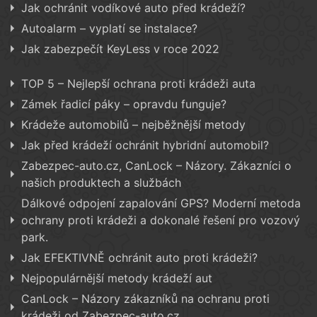
Jak ochránit vodíkové auto před krádeží?
Autoalarm – vyplatí se instalace?
Jak zabezpečít KeyLess v roce 2022
TOP 5 – Nejlepší ochrana proti krádeži auta
Zámek řadicí páky – opravdu funguje?
Krádeže automobilů – nejběžnější metody
Jak před krádeží ochránit hybridní automobil?
Zabezpec-auto.cz, CanLock – Názory. Zákazníci o
našich produktech a službách
Dálkové odpojení zapalování GPS? Moderní metoda
ochrany proti krádeži a dokonalé řešení pro vozový
park.
Jak EFEKTIVNĚ ochránit auto proti krádeži?
Nejpopulárnější metody krádeží aut
CanLock – Názory zákazníků na ochranu proti
krádeži od Zabezpec-auto.cz