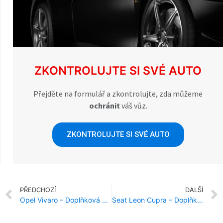
ZKONTROLUJTE SI SVÉ AUTO
Přejděte na formulář a zkontrolujte, zda můžeme
ochránit
váš vůz.
ZKONTROLUJTE SI SVÉ AUTO
PŘEDCHOZÍ
DALŠÍ
Opel Vivaro – Doplňková ochrana proti krádeži
Seat Leon Cupra – Doplňková ochrana proti krádeži