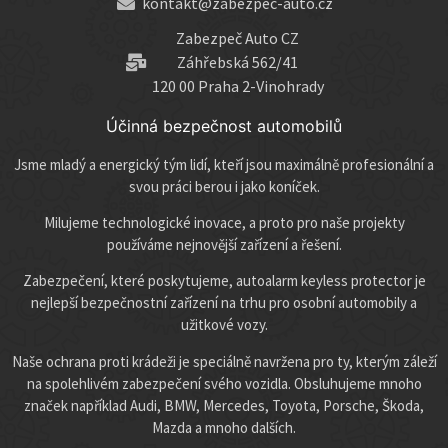
kontakt@zabezpec-auto.cz
Zabezpeč Auto CZ
Záhřebská 562/41
120 00 Praha 2-Vinohrady
Účinná bezpečnost automobilů
Jsme mladý a energický tým lidí, kteří jsou maximálně profesionální a
svou práci berou i jako koníček.
Milujeme technologické inovace, a proto pro naše projekty
používáme nejnovější zařízení a řešení.
Zabezpečení, které poskytujeme, autoalarm keyless protector je
nejlepší bezpečnostní zařízení na trhu pro osobní automobily a
užitkové vozy.
Naše ochrana proti krádeži je speciálně navržena pro ty, kterým záleží
na spolehlivém zabezpečení svého vozidla. Obsluhujeme mnoho
značek například Audi, BMW, Mercedes, Toyota, Porsche, Škoda,
Mazda a mnoho dalších.