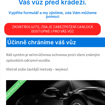
Váš vůz před krádeží.
Vyplňte formulář a my zjistíme, zda Vám můžeme
pomoci
ZKONTROLUJTE, ZDA JE ZABEZPEČENÍ CANLOCK
DOSTUPNÉ I PRO VÁŠ VŮZ
Účinně chráníme váš vůz
Náš systém je velmi účinnou ochranou proti všem známým
způsobům odcizení vozidla.
Včetně stále častější metody – keyless!
ZKONTROLUJTE VŮZ