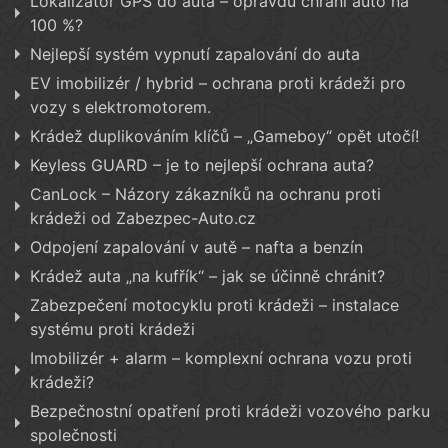
Lokalizátor GPS do auta – opravdu chrání auto na
100 %?
Nejlepší systém vypnutí zapalování do auta
EV imobilizér / hybrid – ochrana proti krádeži pro
vozy s elektromotorem.
Krádež duplikováním klíčů – „Gameboy“ opět utočí!
Keyless GUARD – je to nejlepší ochrana auta?
CanLock – Názory zákazníků na ochranu proti
krádeži od Zabezpec-Auto.cz
Odpojení zapalování v autě – nafta a benzín
Krádež auta „na kufřík“ – jak se účinně chránit?
Zabezpečení motocyklu proti krádeži – instalace
systému proti krádeži
Imobilizér + alarm – komplexní ochrana vozu proti
krádeži?
Bezpečnostní opatření proti krádeži vozového parku
společnosti