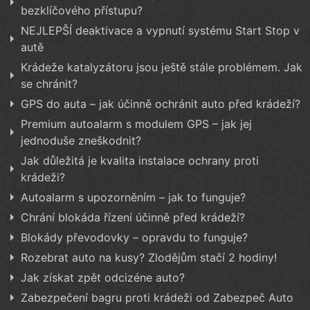
bezklíčového přístupu?
NEJLEPŠÍ deaktivace a vypnutí systému Start Stop v
autě
Krádeže katalyzátoru jsou ještě stále problémem. Jak
se chránit?
GPS do auta – jak účinně ochránit auto před krádeží?
Premium autoalarm s modulem GPS – jak jej
jednoduše zneškodnit?
Jak důležitá je kvalita instalace ochrany proti
krádeži?
Autoalarm s upozorněním – jak to funguje?
Chrání blokáda řízení účinně před krádeží?
Blokády převodovky – opravdu to funguje?
Rozebrat auto na kusy? Zlodějům stačí 2 hodiny!
Jak získat zpět odcizéne auto?
Zabezpečení bagru proti krádeži od Zabezpeč Auto