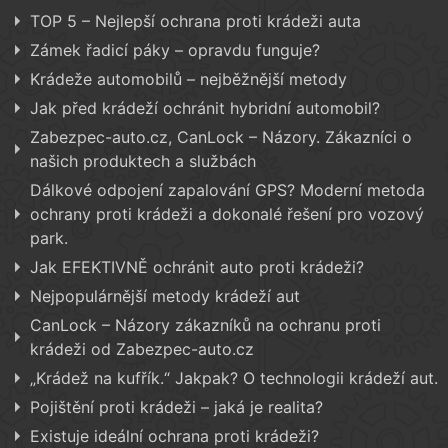
TOP 5 – Nejlepší ochrana proti krádeži auta
Zámek řadicí páky – opravdu funguje?
Krádeže automobilů – nejběžnější metody
Jak před krádeží ochránit hybridní automobil?
Zabezpec-auto.cz, CanLock – Názory. Zákazníci o
našich produktech a službách
Dálkové odpojení zapalování GPS? Moderní metoda
ochrany proti krádeži a dokonalé řešení pro vozový
park.
Jak EFEKTIVNĚ ochránit auto proti krádeži?
Nejpopulárnější metody krádeží aut
CanLock – Názory zákazníků na ochranu proti
krádeži od Zabezpec-auto.cz
„Krádež na kufřík.“ Jakpak? O technologii krádeží aut.
Pojištění proti krádeži – jaká je realita?
Existuje ideální ochrana proti krádeži?