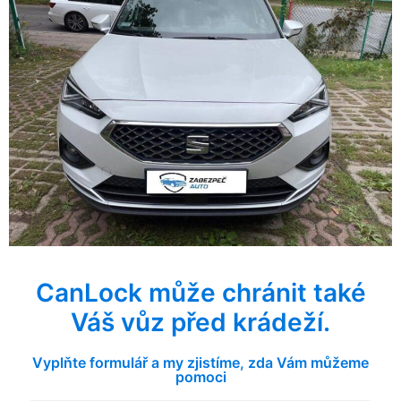
CanLock může chránit také
Váš vůz před krádeží.
Vyplňte formulář a my zjistíme, zda Vám můžeme
pomoci