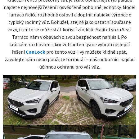
najdete nejnovější řešení i osvědčené pohonné jednotky. Model
Tarraco řidiče rozhodně oslovil a doplnil nabídku výrobce o
typický rodinný vůz. Bohužel, stejně jako ostatní současné
vozy, i tento se může stát kořistí zlodějů. Majitel vozu Seat
Tarraco nám v obavách o svou bezpečnost nahlásil. Po
krátkém rozhovoru s konzultantem jsme vybrali nejlepší
řešení
CanLock
pro tento vůz. I vy můžete klidně spát,
zavolejte nám nebo použijte formulář – naši odborníci najdou
účinnou ochranu pro váš vůz.