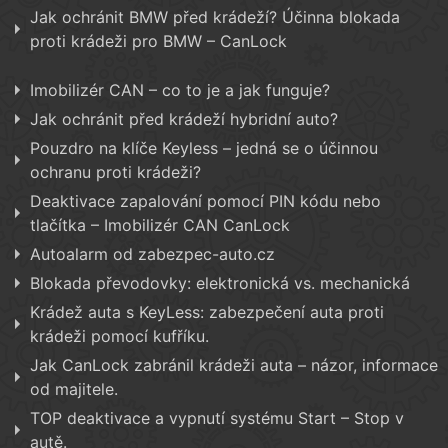
Jak ochránit BMW před krádeží? Účinna blokada
proti krádeži pro BMW – CanLock
Imobilizér CAN – co to je a jak funguje?
Jak ochránit před krádeží hybridní auto?
Pouzdro na klíče Keyless – jedná se o účinnou
ochranu proti krádeži?
Deaktivace zapalování pomocí PIN kódu nebo
tlačítka – Imobilizér CAN CanLock
Autoalarm od zabezpec-auto.cz
Blokada převodovky: elektronická vs. mechanická
Krádež auta s KeyLess: zabezpečení auta proti
krádeži pomocí kufříku.
Jak CanLock zabránil krádeži auta – názor, informace
od majitele.
TOP deaktivace a vypnutí systému Start – Stop v
autě.