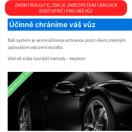
ZKONTROLUJTE, ZDA JE ZABEZPEČENÍ CANLOCK
DOSTUPNÉ I PRO VÁŠ VŮZ
Účinně chráníme váš vůz
Náš systém je velmi účinnou ochranou proti všem známým
způsobům odcizení vozidla.
Včetně stále častější metody – keyless!
ZKONTROLUJTE VŮZ