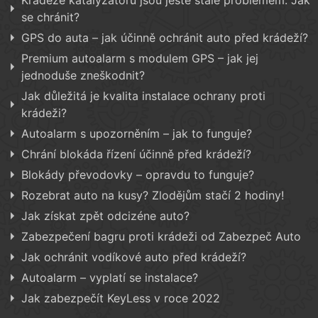
Krádeže katalyzátoru jsou ještě stále problémem. Jak
se chránit?
GPS do auta – jak účinně ochránit auto před krádeží?
Premium autoalarm s modulem GPS – jak jej
jednoduše zneškodnit?
Jak důležitá je kvalita instalace ochrany proti
krádeži?
Autoalarm s upozorněním – jak to funguje?
Chrání blokáda řízení účinně před krádeží?
Blokády převodovky – opravdu to funguje?
Rozebrat auto na kusy? Zlodějům stačí 2 hodiny!
Jak získat zpět odcizéne auto?
Zabezpečení bagru proti krádeži od Zabezpeč Auto
Jak ochránit vodíkové auto před krádeží?
Autoalarm – vyplatí se instalace?
Jak zabezpečít KeyLess v roce 2022