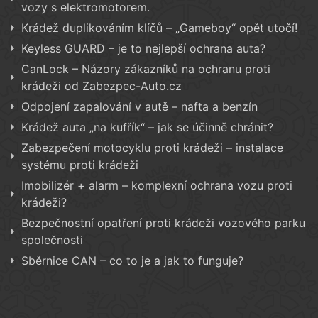
vozy s elektromotorem.
Krádež duplikováním klíčů – „Gameboy“ opět utočí!
Keyless GUARD – je to nejlepší ochrana auta?
CanLock – Názory zákazníků na ochranu proti
krádeži od Zabezpec-Auto.cz
Odpojení zapalování v autě – nafta a benzín
Krádež auta „na kufřík“ – jak se účinně chránit?
Zabezpečení motocyklu proti krádeži – instalace
systému proti krádeži
Imobilizér + alarm – komplexní ochrana vozu proti
krádeži?
Bezpečnostní opatření proti krádeži vozového parku
společnosti
Sběrnice CAN – co to je a jak to funguje?