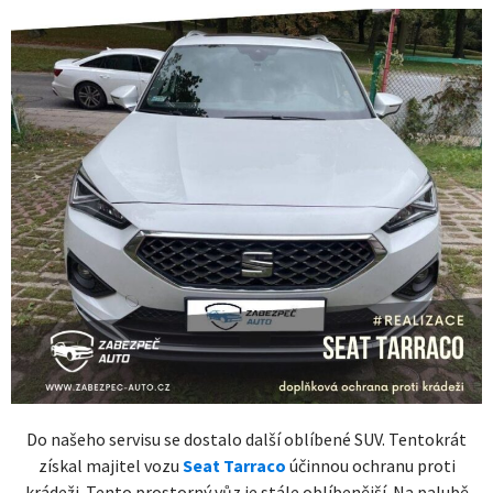
Do našeho servisu se dostalo další oblíbené SUV. Tentokrát
získal majitel vozu
Seat Tarraco
účinnou ochranu proti
krádeži. Tento prostorný vůz je stále oblíbenější. Na palubě