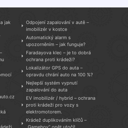
a jak
Odpojení zapalování v autě –
imobilizér v kostce
í
Automatický alarm s
upozorněním – jak funguje?
–
Faradayova klec – je to dobrá
nu
ochrana proti krádeži?
Lokalizátor GPS do auta –
omocí
opravdu chrání auto na 100 %?
Nejlepší systém vypnutí
zapalování do auta
auto.cz
EV imobilizér / hybrid – ochrana
proti krádeži pro vozy s
cká
elektromotorem.
Krádež duplikováním klíčů –
rádeži
„Gameboy“ opět utočí!