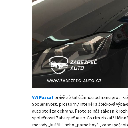
VW Passat
právě získal účinnou ochranu proti krá
Spolehlivost, prostorný interiér a špičková výba
auto stojí za ochranu. Proto se náš zákazník ro
společnosti Zabezpeč Auto. Co tím získal? Účin
metody „kufřík“ nebo „game boy“), zabezpečení a d