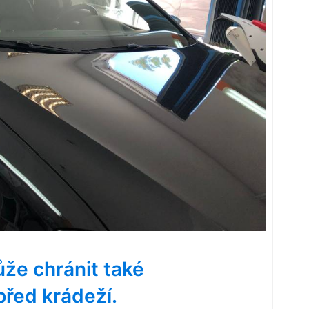
že chránit také
před krádeží.