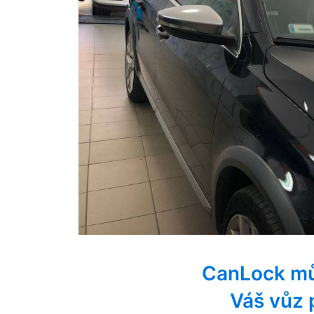
CanLock mů
Váš vůz 