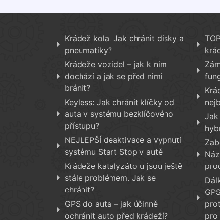
Krádež kola. Jak chránit disky a
TOP 
pneumatiky?
krá
Krádeže vozidel – jak k nim
Zám
dochází a jak se před nimi
fun
bránit?
Krá
Keyless: Jak chránit klíčky od
nej
auta v systému bezklíčového
Jak
přístupu?
hyb
NEJLEPŠÍ deaktivace a vypnutí
Zab
systému Start Stop v autě
Náz
Krádeže katalyzátoru jsou ještě
pro
stále problémem. Jak se
Dál
chránit?
GPS
GPS do auta – jak účinně
prot
ochránit auto před krádeží?
pro