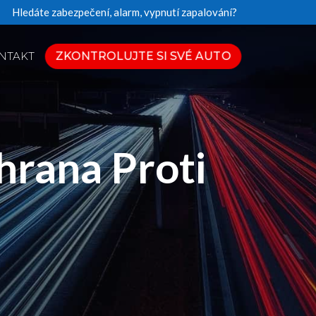
Hledáte zabezpečení, alarm, vypnutí zapalování?
ZKONTROLUJTE SI SVÉ AUTO
NTAKT
rana Proti