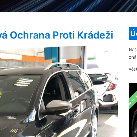
á Ochrana Proti Krádeži
Ú
Náš
zná
Vče
ZKONTR