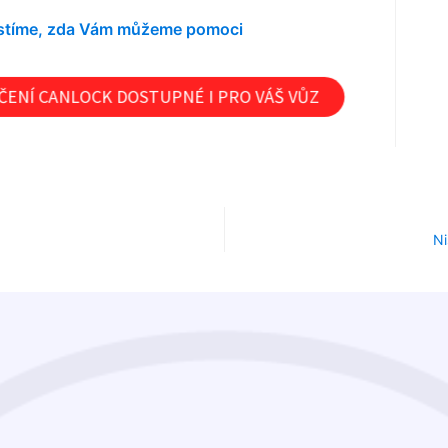
jistíme, zda Vám můžeme pomoci
ENÍ CANLOCK DOSTUPNÉ I PRO VÁŠ VŮZ
Ni