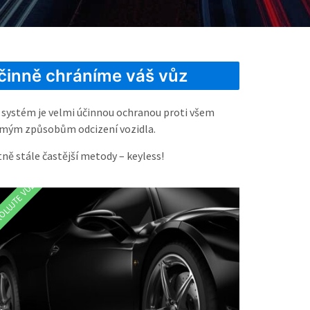
činně chráníme váš vůz
 systém je velmi účinnou ochranou proti všem
mým způsobům odcizení vozidla.
tně stále častější metody – keyless!
OLUJTE VŮZ