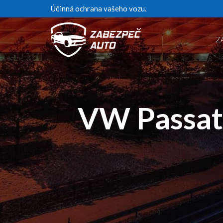
Účinná ochrana vašeho vozu.
Z
VW Passat