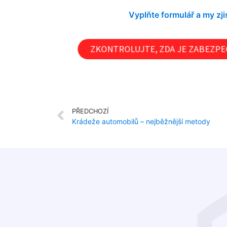
Vyplňte formulář a my z
ZKONTROLUJTE, ZDA JE ZABEZPEČ
PŘEDCHOZÍ
Krádeže automobilů – nejběžnější metody