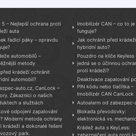
5 – Nejlepší ochrana proti
Imobilizér CAN – co to je 
deži auta
funguje?
ek řadicí páky – opravdu
Jak ochránit před krádež
guje?
hybridní auto?
deže automobilů –
Pouzdro na klíče Keyless 
běžnější metody
jedná se o účinnou ochra
proti krádeži?
 před krádeží ochránit
ridní automobil?
Deaktivace zapalování p
PIN kódu nebo tlačítka –
ezpec-auto.cz, CanLock –
Imobilizér CAN CanLock
ory. Zákazníci o našich
duktech a službách
Autoalarm od zabezpec-
kové odpojení zapalování
Blokada převodovky:
? Moderní metoda ochrany
elektronická vs. mechani
i krádeži a dokonalé řešení
Krádež auta s KeyLess:
 vozový park.
zabezpečení auta proti k