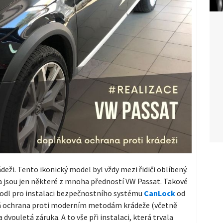
deži. Tento ikonický model byl vždy mezi řidiči oblíbený.
va jsou jen některé z mnoha předností VW Passat. Takové
zhodl pro instalaci bezpečnostního systému
CanLock
od
ná ochrana proti moderním metodám krádeže (včetně
vouletá záruka. A to vše při instalaci, která trvala