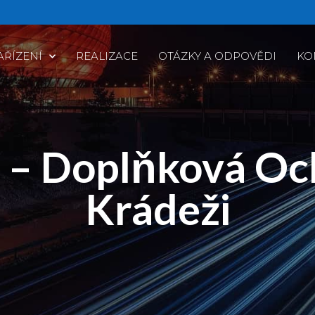
AŘÍZENÍ
REALIZACE
OTÁZKY A ODPOVĚDI
KO
 – Doplňková Och
Krádeži