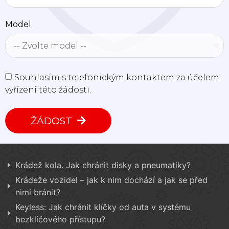
Model
Souhlasím s telefonickým kontaktem za účelem
vyřízení této žádosti.
ŽÁDOST
Krádež kola. Jak chránit disky a pneumatiky?
Krádeže vozidel – jak k nim dochází a jak se před
nimi bránit?
Keyless: Jak chránit klíčky od auta v systému
bezklíčového přístupu?