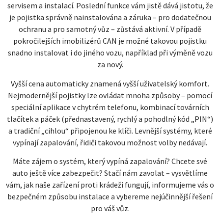
servisem a instalací. Poslední funkce vám jistě dává jistotu, že
je pojistka správně nainstalována a záruka – pro dodatečnou
ochranu a pro samotný vůz – zůstává aktivní. V případě
pokročilejších imobilizérů CAN je možné takovou pojistku
snadno instalovat i do jiného vozu, například při výměně vozu
za nový.
Vyšší cena automaticky znamená vyšší uživatelský komfort.
Nejmodernější pojistky lze ovládat mnoha způsoby – pomocí
speciální aplikace v chytrém telefonu, kombinací továrních
tlačítek a páček (přednastavený, rychlý a pohodlný kód „PIN“)
a tradiční „cihlou“ připojenou ke klíči. Levnější systémy, které
vypínají zapalování, řidiči takovou možnost volby nedávají.
Máte zájem o systém, který vypíná zapalování? Chcete své
auto ještě více zabezpečit? Stačí nám zavolat – vysvětlíme
vám, jak naše zařízení proti krádeži fungují, informujeme vás o
bezpečném způsobu instalace a vybereme nejúčinnější řešení
pro váš vůz.