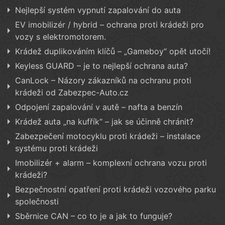
Nejlepší systém vypnutí zapalování do auta
EV imobilizér / hybrid – ochrana proti krádeži pro
vozy s elektromotorem.
Krádež duplikováním klíčů – „Gameboy“ opět utočí!
Keyless GUARD – je to nejlepší ochrana auta?
CanLock – Názory zákazníků na ochranu proti
krádeži od Zabezpec-Auto.cz
Odpojení zapalování v autě – nafta a benzín
Krádež auta „na kufřík“ – jak se účinně chránit?
Zabezpečení motocyklu proti krádeži – instalace
systému proti krádeži
Imobilizér + alarm – komplexní ochrana vozu proti
krádeži?
Bezpečnostní opatření proti krádeži vozového parku
společnosti
Sběrnice CAN – co to je a jak to funguje?