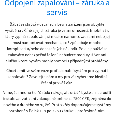
Odpojení zapalování – záruka a
servis
Ďábel se skrývá v detailech. Levná zařízení jsou obvykle
vyráběna v Číně a jejich záruka je velmi omezená. Imobilizér,
který vypíná zapalování, si musíte namontovat sami nebo jej
musí namontovat mechanik, což způsobuje mnoho
komplikací a/nebo dodatečných nákladů. Pokud používáte
takováto nebezpečná řešení, nebudete moci využívat ani
služby, které by vám mohly pomoci s případnými problémy.
Chcete mít ve svém voze profesionální systém pro vypnutí
zapalování? Zavolejte nám a my pro vás vybereme ideální
řešení pro váš vůz.
Víme, že mnoho řidičů rádo riskuje, ale určitě byste si netroufli
instalovat zařízení zakoupené online za 2500 CZK, zejména do
nového a drahého vozu, že? Proto vždy doporučujeme systémy
vyrobené v Polsku – s polskou zárukou, profesionálním