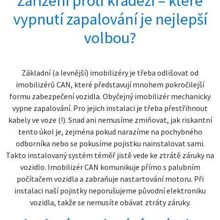
Zařízení proti krádeži – které
vypnutí zapalování je nejlepší
volbou?
Základní (a levnější) imobilizéry je třeba odlišovat od
imobilizérů CAN, které představují mnohem pokročilejší
formu zabezpečení vozidla. Obyčejný imobilizér mechanicky
vypne zapalování. Pro jejich instalaci je třeba přestřihnout
kabely ve voze (!). Snad ani nemusíme zmiňovat, jak riskantní
tento úkol je, zejména pokud narazíme na pochybného
odborníka nebo se pokusíme pojistku nainstalovat sami.
Takto instalovaný systém téměř jistě vede ke ztrátě záruky na
vozidlo. Imobilizér CAN komunikuje přímo s palubním
počítačem vozidla a zabraňuje nastartování motoru. Při
instalaci naší pojistky neporušujeme původní elektroniku
vozidla, takže se nemusíte obávat ztráty záruky.