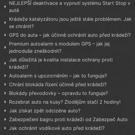
NEJLEPŠÍ deaktivace a vypnutí systému Start Stop v
autě
Krádeže katalyzátoru jsou ještě stále problémem. Jak
se chránit?
GPS do auta – jak účinně ochránit auto před krádeží?
Premium autoalarm s modulem GPS – jak jej
jednoduše zneškodnit?
Jak důležitá je kvalita instalace ochrany proti
krádeži?
Autoalarm s upozorněním – jak to funguje?
Chrání blokáda řízení účinně před krádeží?
Blokády převodovky – opravdu to funguje?
Rozebrat auto na kusy? Zlodějům stačí 2 hodiny!
Jak získat zpět odcizéne auto?
Zabezpečení bagru proti krádeži od Zabezpeč Auto
Jak ochránit vodíkové auto před krádeží?