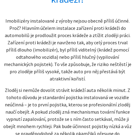
Imobilizéry instalované z výroby nejsou obecně příliš účinné.
Proč? Hlavním účelem instalace zařízení proti krádeži do
automobilů je prodloužit proces krádeže a ztížit zloději práci.
Zařízení proti krádeži je navrženo tak, aby celý proces trval
příliš dlouho (imobilizér), byl příliš viditelný (krádež pomocí
odtahového vozidla) nebo příliš hlučný (vypilování
mechanických pojistek). To vše způsobuje, že riziko neštěstí je
pro zloděje příliš vysoké, takže auto pro něj přestává být
atraktivní kořistí.
Zloděj si nemůže dovolit strávit krádeží auta několik minut. Z
tohoto důvodu je standardní pojistka instalovaná ve vozidle
neúčinná – je to první pojistka, kterou se profesionální zloděj
naučí obejít. A pokud zloděj zná mechanismus tovární funkce
vypnutí zapalování, protože se s ním často setkával, může ji
obejít mnohem rychleji. Pak bude účinnost pojistky nízká a vůz
se pravděpodobně za několik okamžiků přesune do