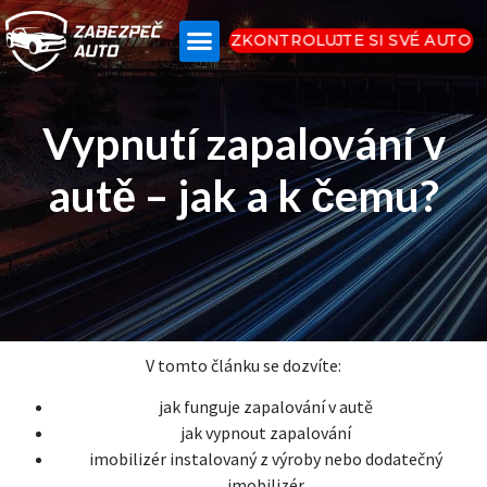
ZKONTROLUJTE SI SVÉ AUTO
Vypnutí zapalování v
autě – jak a k čemu?
V tomto článku se dozvíte:
jak funguje zapalování v autě
jak vypnout zapalování
imobilizér instalovaný z výroby nebo dodatečný
imobilizér