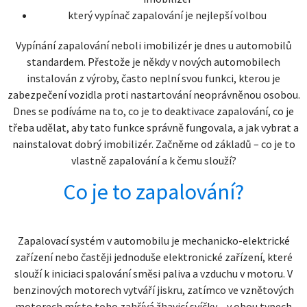
který vypínač zapalování je nejlepší volbou
Vypínání zapalování neboli imobilizér je dnes u automobilů
standardem. Přestože je někdy v nových automobilech
instalován z výroby, často neplní svou funkci, kterou je
zabezpečení vozidla proti nastartování neoprávněnou osobou.
Dnes se podíváme na to, co je to deaktivace zapalování, co je
třeba udělat, aby tato funkce správně fungovala, a jak vybrat a
nainstalovat dobrý imobilizér. Začněme od základů – co je to
vlastně zapalování a k čemu slouží?
Co je to zapalování?
Zapalovací systém v automobilu je mechanicko-elektrické
zařízení nebo častěji jednoduše elektronické zařízení, které
slouží k iniciaci spalování směsi paliva a vzduchu v motoru. V
benzinových motorech vytváří jiskru, zatímco ve vznětových
motorech místo toho zahřívá žhavicí svíčky – v obou typech