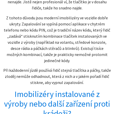
nenajde. Jistě nejen profesionál ví, že tlačítko je v dosahu
řidiče, takže ho snadno najde.
Z tohoto důvodu jsou moderní imobilizéry ve vozidle dobře
ukryty. Zapalování se vypíná pomocí aplikace v chytrém
telefonu nebo kódu PIN, což je tradiční název kódu, který řidič
„zadává“ stisknutím kombinace tlačítek instalovaných ve
vozidle z výroby (například na volantu, středové konzole,
desce rádia a páčkách stěračů a blinkrů). Existují tisíce
možných kombinací, takže je prakticky nemožné prolomit
jedinečné kódy.
Při každodenní jízdě používá řidič stejná tlačítka a páčky, takže
zloděj nemůže odhadnout, která z nich a v jakém pořadí řidič
stiskne, aby vypnul zapalování.
Imobilizéry instalované z
výroby nebo další zařízení proti
krádeži?