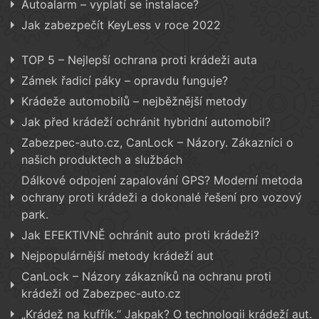
Autoalarm – vyplatí se instalace?
Jak zabezpečít KeyLess v roce 2022
TOP 5 – Nejlepší ochrana proti krádeži auta
Zámek řadicí páky – opravdu funguje?
Krádeže automobilů – nejběžnější metody
Jak před krádeží ochránit hybridní automobil?
Zabezpec-auto.cz, CanLock – Názory. Zákazníci o
našich produktech a službách
Dálkové odpojení zapalování GPS? Moderní metoda
ochrany proti krádeži a dokonalé řešení pro vozový
park.
Jak EFEKTIVNĚ ochránit auto proti krádeži?
Nejpopulárnější metody krádeží aut
CanLock – Názory zákazníků na ochranu proti
krádeži od Zabezpec-auto.cz
„Krádež na kufřík.“ Jakpak? O technologii krádeží aut.