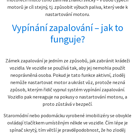
motorů je cíl stejný, tj. způsobit výbuch paliva, který vede k
nastartování motoru.
Vypínání zapalování – jak to
funguje?
Zámek zapalování je jedním ze způsobů, jak zabránit krádeži
vozidla. Ve vozidle se používá tak, aby jej nemohla použít
neoprávněná osoba. Pokud je tato funkce aktivní, zloděj
nemůže nastartovat motor a ukrást vůz, protože nezná
způsob, kterým řidič vypnul systém vypínání zapalování.
Vozidlo pak nereaguje na pokusy o nastartování motoru, a
proto zůstává v bezpečí.
Staromódní nebo podomácku vyrobené imobilizéry se obvykle
ovládají tlačítkem umístěným někde ve vozidle. Čím lépe je
spínač skrytý, tím větší je pravděpodobnost, že ho zloděj