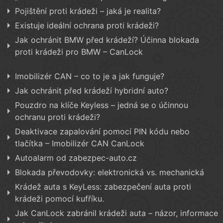
Pojištění proti krádeži – jaká je realita?
Existuje ideální ochrana proti krádeži?
Jak ochránit BMW před krádeží? Účinna blokada
proti krádeži pro BMW – CanLock
Imobilizér CAN – co to je a jak funguje?
Jak ochránit před krádeží hybridní auto?
Pouzdro na klíče Keyless – jedná se o účinnou
ochranu proti krádeži?
Deaktivace zapalování pomocí PIN kódu nebo
tlačítka – Imobilizér CAN CanLock
Autoalarm od zabezpec-auto.cz
Blokada převodovky: elektronická vs. mechanická
Krádež auta s KeyLess: zabezpečení auta proti
krádeži pomocí kufříku.
Jak CanLock zabránil krádeži auta – názor, informace