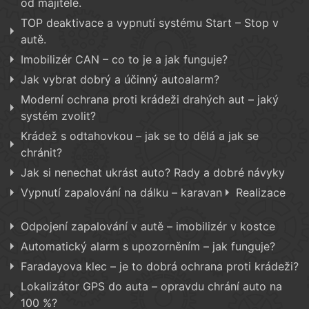
od majitele.
TOP deaktivace a vypnutí systému Start – Stop v
autě.
Imobilizér CAN – co to je a jak funguje?
Jak vybrat dobrý a účinný autoalarm?
Moderní ochrana proti krádeži drahých aut – jaký
systém zvolit?
Krádež s odtahovkou – jak se to dělá a jak se
chránit?
Jak si nenechat ukrást auto? Rady a dobré návyky
Vypnutí zapalování na dálku – karavan
Realizace
Odpojení zapalování v autě – imobilizér v kostce
Automatický alarm s upozorněním – jak funguje?
Faradayova klec – je to dobrá ochrana proti krádeži?
Lokalizátor GPS do auta – opravdu chrání auto na
100 %?