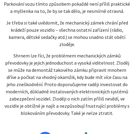
Parkování vozu tímto způsobem pokaždé není příliš praktické
a myšlenka na to, že by se tak dělo, je nesmírně otravná.
Je třeba si také uvědomit, že mechanický zámek chrání před
krádeží pouze vozidlo – všechna ostatní zařízení (rádio,
kamera, dětské sedačky atd.) se mohou snadno stát obětí
zloděje.
Shrnem lze říci, že problémem mechanických zámků
převodovky je jejich jednoduchost a vysoká viditelnost. Zloděj
se může na demontáž takového zámku připravit mnohem
dříve a počkat na vhodný okamžik, kdy bude mít více času na
jeho zneškodnění. Proto doporučujeme raději investovat do
moderních, důkladně instalovaných elektronických systémů
zabezpečení vozidel. Zloději o nich zatím příliš nevědí, ve
vozidle je obtížné je najít a nezpůsobují frustrující problémy s
blokováním převodovky. Také je nelze ztratit.