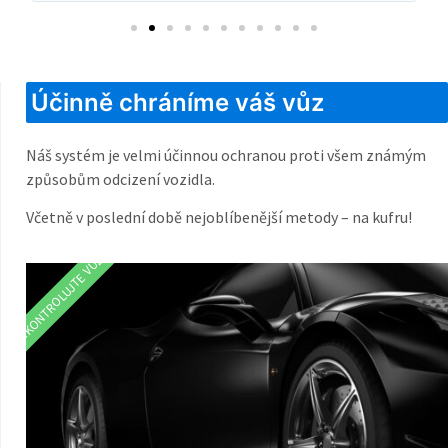
Účinně chráníme váš vůz
Náš systém je velmi účinnou ochranou proti všem známým
způsobům odcizení vozidla.
Včetně v poslední době nejoblíbenější metody – na kufru!
ZKONTROLUJTE VŮZ