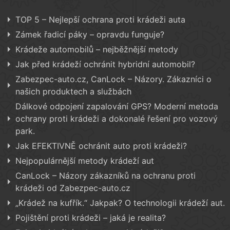
TOP 5 – Nejlepší ochrana proti krádeži auta
Zámek řadicí páky – opravdu funguje?
Krádeže automobilů – nejběžnější metody
Jak před krádeží ochránit hybridní automobil?
Zabezpec-auto.cz, CanLock – Názory. Zákazníci o
našich produktech a službách
Dálkové odpojení zapalování GPS? Moderní metoda
ochrany proti krádeži a dokonalé řešení pro vozový
park.
Jak EFEKTIVNĚ ochránit auto proti krádeži?
Nejpopulárnější metody krádeží aut
CanLock – Názory zákazníků na ochranu proti
krádeži od Zabezpec-auto.cz
„Krádež na kufřík.“ Jakpak? O technologii krádeží aut.
Pojištění proti krádeži – jaká je realita?