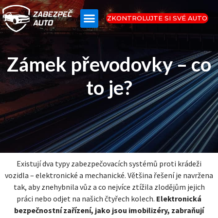
ZKONTROLUJTE SI SVÉ AUTO
Zámek převodovky – co
to je?
Existují dva typy zabezpečovacích systémů proti krádeži
vozidla – elektronické a mechanické. Většina řešení je navržena
tak, aby znehybnila vůz a co nejvíce ztížila zlodějům jejich
práci nebo odjet na našich čtyřech kolech.
Elektronická
bezpečnostní zařízení, jako jsou imobilizéry, zabraňují