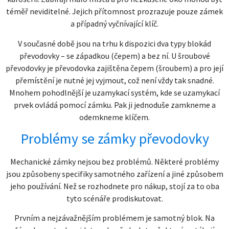
téměř neviditelné. Jejich přítomnost prozrazuje pouze zámek
a případný vyčnívající klíč.
V současné době jsou na trhu k dispozici dva typy blokád
převodovky – se západkou (čepem) a bez ní. U šroubové
převodovky je převodovka zajištěna čepem (šroubem) a pro její
přemístění je nutné jej vyjmout, což není vždy tak snadné.
Mnohem pohodlnější je uzamykací systém, kde se uzamykací
prvek ovládá pomocí zámku. Pak ji jednoduše zamkneme a
odemkneme klíčem.
Problémy se zámky převodovky
Mechanické zámky nejsou bez problémů. Některé problémy
jsou způsobeny specifiky samotného zařízení a jiné způsobem
jeho používání. Než se rozhodnete pro nákup, stojí za to oba
tyto scénáře prodiskutovat.
Prvním a nejzávažnějším problémem je samotný blok. Na