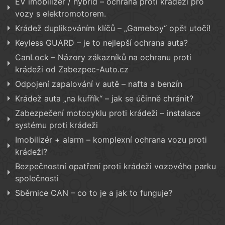
EV imobilizér / hybrid – ochrana proti krádeži pro
vozy s elektromotorem.
Krádež duplikováním klíčů – „Gameboy“ opět utočí!
Keyless GUARD – je to nejlepší ochrana auta?
CanLock – Názory zákazníků na ochranu proti
krádeži od Zabezpec-Auto.cz
Odpojení zapalování v autě – nafta a benzín
Krádež auta „na kufřík“ – jak se účinně chránit?
Zabezpečení motocyklu proti krádeži – instalace
systému proti krádeži
Imobilizér + alarm – komplexní ochrana vozu proti
krádeži?
Bezpečnostní opatření proti krádeži vozového parku
společnosti
Sběrnice CAN – co to je a jak to funguje?