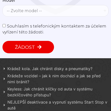
Model
Souhlasím s telefonickým kontaktem za účelem
vyřízení této žádosti.
ŽÁDOST
Krádež kola. Jak chránit disky a pneumatiky?
Krádeže vozidel – jak k nim dochází a jak se před
nimi bránit?
Keyless: Jak chránit klíčky od auta v systému
bezklíčového přístupu?
NEJLEPŠÍ deaktivace a vypnutí systému Start Stop v
autě