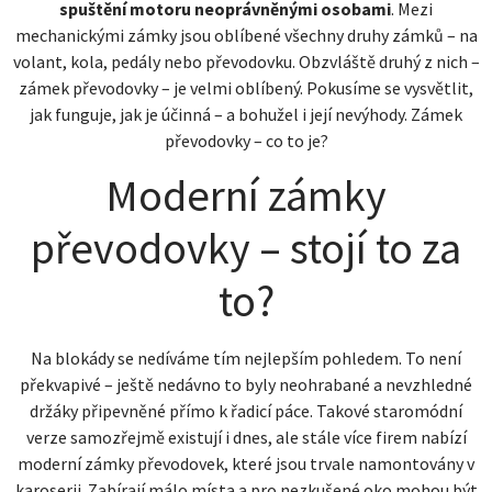
spuštění motoru neoprávněnými osobami
. Mezi
mechanickými zámky jsou oblíbené všechny druhy zámků – na
volant, kola, pedály nebo převodovku. Obzvláště druhý z nich –
zámek převodovky – je velmi oblíbený. Pokusíme se vysvětlit,
jak funguje, jak je účinná – a bohužel i její nevýhody. Zámek
převodovky – co to je?
Moderní zámky
převodovky – stojí to za
to?
Na blokády se nedíváme tím nejlepším pohledem. To není
překvapivé – ještě nedávno to byly neohrabané a nevzhledné
držáky připevněné přímo k řadicí páce. Takové staromódní
verze samozřejmě existují i dnes, ale stále více firem nabízí
moderní zámky převodovek, které jsou trvale namontovány v
karoserii. Zabírají málo místa a pro nezkušené oko mohou být