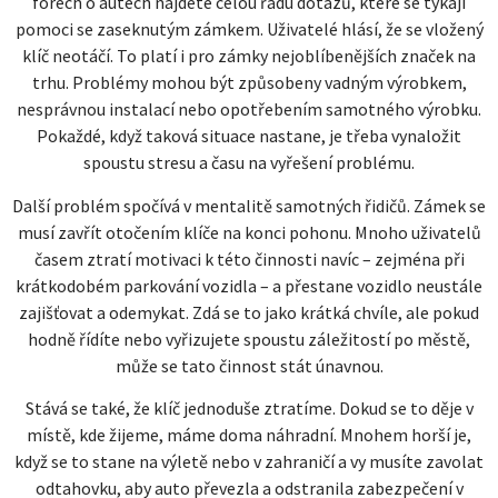
fórech o autech najdete celou řadu dotazů, které se týkají
pomoci se zaseknutým zámkem. Uživatelé hlásí, že se vložený
klíč neotáčí. To platí i pro zámky nejoblíbenějších značek na
trhu. Problémy mohou být způsobeny vadným výrobkem,
nesprávnou instalací nebo opotřebením samotného výrobku.
Pokaždé, když taková situace nastane, je třeba vynaložit
spoustu stresu a času na vyřešení problému.
Další problém spočívá v mentalitě samotných řidičů. Zámek se
musí zavřít otočením klíče na konci pohonu. Mnoho uživatelů
časem ztratí motivaci k této činnosti navíc – zejména při
krátkodobém parkování vozidla – a přestane vozidlo neustále
zajišťovat a odemykat. Zdá se to jako krátká chvíle, ale pokud
hodně řídíte nebo vyřizujete spoustu záležitostí po městě,
může se tato činnost stát únavnou.
Stává se také, že klíč jednoduše ztratíme. Dokud se to děje v
místě, kde žijeme, máme doma náhradní. Mnohem horší je,
když se to stane na výletě nebo v zahraničí a vy musíte zavolat
odtahovku, aby auto převezla a odstranila zabezpečení v