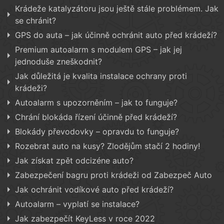
Krádeže katalyzátoru jsou ještě stále problémem. Jak
se chránit?
GPS do auta – jak účinně ochránit auto před krádeží?
Premium autoalarm s modulem GPS – jak jej
jednoduše zneškodnit?
Jak důležitá je kvalita instalace ochrany proti
krádeži?
Autoalarm s upozorněním – jak to funguje?
Chrání blokáda řízení účinně před krádeží?
Blokády převodovky – opravdu to funguje?
Rozebrat auto na kusy? Zlodějům stačí 2 hodiny!
Jak získat zpět odcizéne auto?
Zabezpečení bagru proti krádeži od Zabezpeč Auto
Jak ochránit vodíkové auto před krádeží?
Autoalarm – vyplatí se instalace?
Jak zabezpečít KeyLess v roce 2022