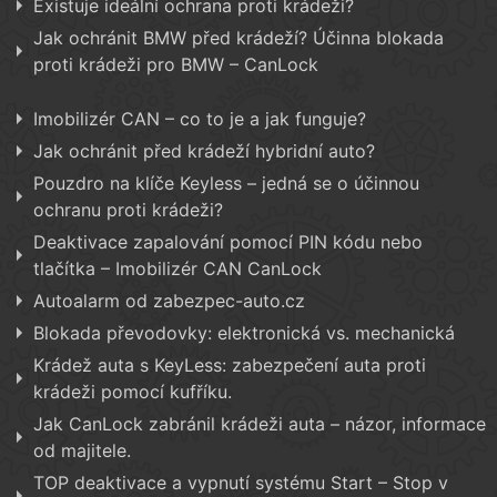
Existuje ideální ochrana proti krádeži?
Jak ochránit BMW před krádeží? Účinna blokada
proti krádeži pro BMW – CanLock
Imobilizér CAN – co to je a jak funguje?
Jak ochránit před krádeží hybridní auto?
Pouzdro na klíče Keyless – jedná se o účinnou
ochranu proti krádeži?
Deaktivace zapalování pomocí PIN kódu nebo
tlačítka – Imobilizér CAN CanLock
Autoalarm od zabezpec-auto.cz
Blokada převodovky: elektronická vs. mechanická
Krádež auta s KeyLess: zabezpečení auta proti
krádeži pomocí kufříku.
Jak CanLock zabránil krádeži auta – názor, informace
od majitele.
TOP deaktivace a vypnutí systému Start – Stop v