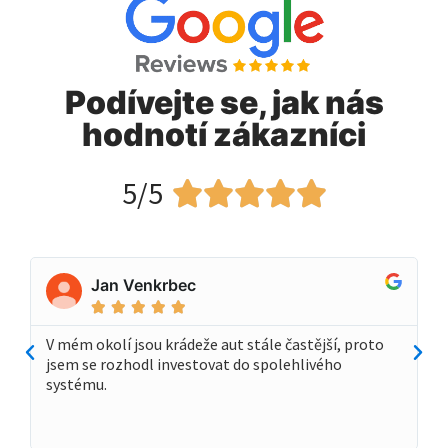
Podívejte se, jak nás
hodnotí zákazníci
5/5





Eliška Zemánková





Doporučuji všem. Skvělá komunikace se zákazníkem.
Instalatér mi profesionálně vysvětlil, jak zařízení
správně používat. Stačí nasednout do auta se svým
smartfonem (s nainstalovanou aplikací) nebo
ovladačem. Ještě nezapomenout jedno i druhé…