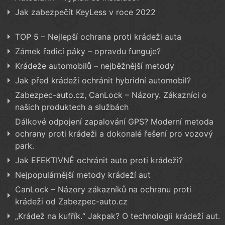
Jak zabezpečít KeyLess v roce 2022
TOP 5 – Nejlepší ochrana proti krádeži auta
Zámek řadicí páky – opravdu funguje?
Krádeže automobilů – nejběžnější metody
Jak před krádeží ochránit hybridní automobil?
Zabezpec-auto.cz, CanLock – Názory. Zákazníci o
našich produktech a službách
Dálkové odpojení zapalování GPS? Moderní metoda
ochrany proti krádeži a dokonalé řešení pro vozový
park.
Jak EFEKTIVNĚ ochránit auto proti krádeži?
Nejpopulárnější metody krádeží aut
CanLock – Názory zákazníků na ochranu proti
krádeži od Zabezpec-auto.cz
„Krádež na kufřík.“ Jakpak? O technologii krádeží aut.