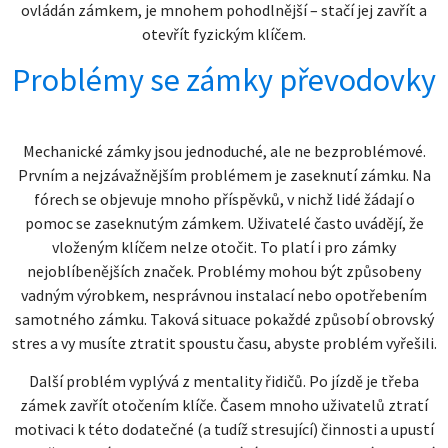
ovládán zámkem, je mnohem pohodlnější – stačí jej zavřít a
otevřít fyzickým klíčem.
Problémy se zámky převodovky
Mechanické zámky jsou jednoduché, ale ne bezproblémové.
Prvním a nejzávažnějším problémem je zaseknutí zámku. Na
fórech se objevuje mnoho příspěvků, v nichž lidé žádají o
pomoc se zaseknutým zámkem. Uživatelé často uvádějí, že
vloženým klíčem nelze otočit. To platí i pro zámky
nejoblíbenějších značek. Problémy mohou být způsobeny
vadným výrobkem, nesprávnou instalací nebo opotřebením
samotného zámku. Taková situace pokaždé způsobí obrovský
stres a vy musíte ztratit spoustu času, abyste problém vyřešili.
Další problém vyplývá z mentality řidičů. Po jízdě je třeba
zámek zavřít otočením klíče. Časem mnoho uživatelů ztratí
motivaci k této dodatečné (a tudíž stresující) činnosti a upustí