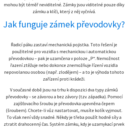
mohou být téměř neviditelné. Zámky jsou viditelné pouze díky
zámku a klíči, který z něj vyčnívá.
Jak funguje zámek převodovky?
Řadicí páku zastaví mechanická pojistka. Toto řešení je
použitelné pro vozidla s mechanickou i automatickou
převodovkou – pak je uzamčena v poloze „P“. Nemožnost
řazení ztěžuje nebo dokonce znemožňuje řízení vozidla
nepovolanou osobou (např. zlodějem) – a to je výhoda tohoto
zařízení proti krádeži.
V současné době jsou na trhu k dispozici dva typy zámků
převodovky – se závorou a bez závory (tzv. západka). Pomocí
zajišťovacího šroubu je převodovka upevněna čepem
(šroubem). Chcete-li vůz nastartovat, musíte kolík vyjmout.
To však není vždy snadné. Někdy je třeba použít hodně síly a
ztratit drahocenný čas. Systém zámku, kdy je uzamykací prvek