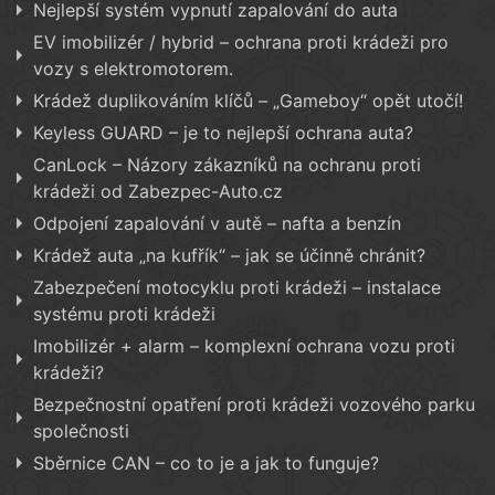
Nejlepší systém vypnutí zapalování do auta
EV imobilizér / hybrid – ochrana proti krádeži pro
vozy s elektromotorem.
Krádež duplikováním klíčů – „Gameboy“ opět utočí!
Keyless GUARD – je to nejlepší ochrana auta?
CanLock – Názory zákazníků na ochranu proti
krádeži od Zabezpec-Auto.cz
Odpojení zapalování v autě – nafta a benzín
Krádež auta „na kufřík“ – jak se účinně chránit?
Zabezpečení motocyklu proti krádeži – instalace
systému proti krádeži
Imobilizér + alarm – komplexní ochrana vozu proti
krádeži?
Bezpečnostní opatření proti krádeži vozového parku
společnosti
Sběrnice CAN – co to je a jak to funguje?