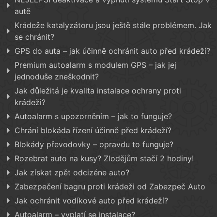
autě
Krádeže katalyzátoru jsou ještě stále problémem. Jak
se chránit?
GPS do auta – jak účinně ochránit auto před krádeží?
Premium autoalarm s modulem GPS – jak jej
jednoduše zneškodnit?
Jak důležitá je kvalita instalace ochrany proti
krádeži?
Autoalarm s upozorněním – jak to funguje?
Chrání blokáda řízení účinně před krádeží?
Blokády převodovky – opravdu to funguje?
Rozebrat auto na kusy? Zlodějům stačí 2 hodiny!
Jak získat zpět odcizéne auto?
Zabezpečení bagru proti krádeži od Zabezpeč Auto
Jak ochránit vodíkové auto před krádeží?
Autoalarm – vyplatí se instalace?