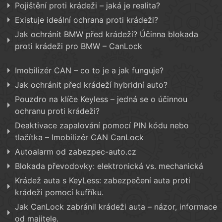
Pojištění proti krádeži – jaká je realita?
Existuje ideální ochrana proti krádeži?
Jak ochránit BMW před krádeží? Účinna blokada
proti krádeži pro BMW – CanLock
Imobilizér CAN – co to je a jak funguje?
Jak ochránit před krádeží hybridní auto?
Pouzdro na klíče Keyless – jedná se o účinnou
ochranu proti krádeži?
Deaktivace zapalování pomocí PIN kódu nebo
tlačítka – Imobilizér CAN CanLock
Autoalarm od zabezpec-auto.cz
Blokada převodovky: elektronická vs. mechanická
Krádež auta s KeyLess: zabezpečení auta proti
krádeži pomocí kufříku.
Jak CanLock zabránil krádeži auta – názor, informace
od majitele.