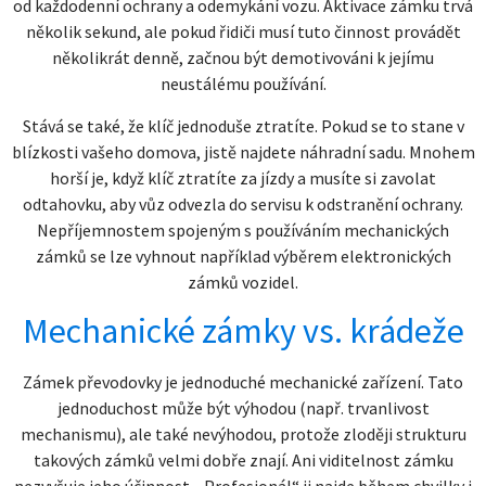
od každodenní ochrany a odemykání vozu. Aktivace zámku trvá
několik sekund, ale pokud řidiči musí tuto činnost provádět
několikrát denně, začnou být demotivováni k jejímu
neustálému používání.
Stává se také, že klíč jednoduše ztratíte. Pokud se to stane v
blízkosti vašeho domova, jistě najdete náhradní sadu. Mnohem
horší je, když klíč ztratíte za jízdy a musíte si zavolat
odtahovku, aby vůz odvezla do servisu k odstranění ochrany.
Nepříjemnostem spojeným s používáním mechanických
zámků se lze vyhnout například výběrem elektronických
zámků vozidel.
Mechanické zámky vs. krádeže
Zámek převodovky je jednoduché mechanické zařízení. Tato
jednoduchost může být výhodou (např. trvanlivost
mechanismu), ale také nevýhodou, protože zloději strukturu
takových zámků velmi dobře znají. Ani viditelnost zámku