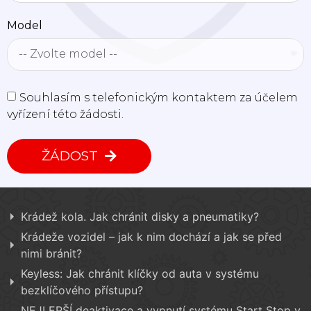
Model
Souhlasím s telefonickým kontaktem za účelem
vyřízení této žádosti.
ŽÁDOST
Krádež kola. Jak chránit disky a pneumatiky?
Krádeže vozidel – jak k nim dochází a jak se před
nimi bránit?
Keyless: Jak chránit klíčky od auta v systému
bezklíčového přístupu?
NEJLEPŠÍ deaktivace a vypnutí systému Start Stop v