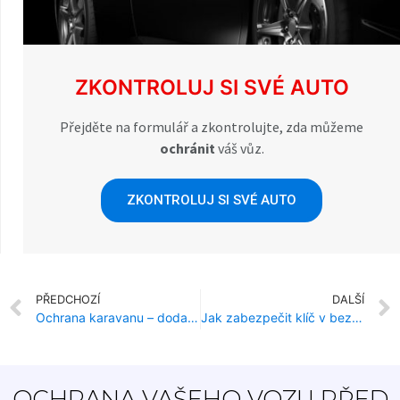
ZKONTROLUJ SI SVÉ AUTO
Přejděte na formulář a zkontrolujte, zda můžeme
ochránit
váš vůz.
ZKONTROLUJ SI SVÉ AUTO
PŘEDCHOZÍ
DALŠÍ
Ochrana karavanu – dodatečná ochrana karavanu proti krádeži
Jak zabezpečit klíč v bezklíčovém systému?
OCHRANA VAŠEHO VOZU PŘED