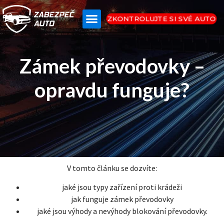
ZKONTROLUJTE SI SVÉ AUTO
Zámek převodovky –
opravdu funguje?
V tomto článku se dozvíte:
jaké jsou typy zařízení proti krádeži
jak funguje zámek převodovky
jaké jsou výhody a nevýhody blokování převodovky.