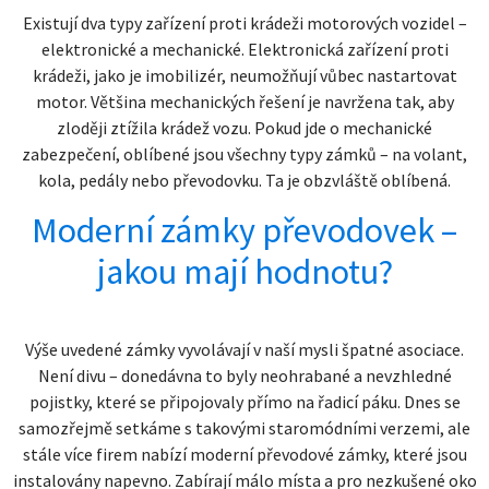
Existují dva typy zařízení proti krádeži motorových vozidel –
elektronické a mechanické. Elektronická zařízení proti
krádeži, jako je imobilizér, neumožňují vůbec nastartovat
motor. Většina mechanických řešení je navržena tak, aby
zloději ztížila krádež vozu. Pokud jde o mechanické
zabezpečení, oblíbené jsou všechny typy zámků – na volant,
kola, pedály nebo převodovku. Ta je obzvláště oblíbená.
Moderní zámky převodovek –
jakou mají hodnotu?
Výše uvedené zámky vyvolávají v naší mysli špatné asociace.
Není divu – donedávna to byly neohrabané a nevzhledné
pojistky, které se připojovaly přímo na řadicí páku. Dnes se
samozřejmě setkáme s takovými staromódními verzemi, ale
stále více firem nabízí moderní převodové zámky, které jsou
instalovány napevno. Zabírají málo místa a pro nezkušené oko