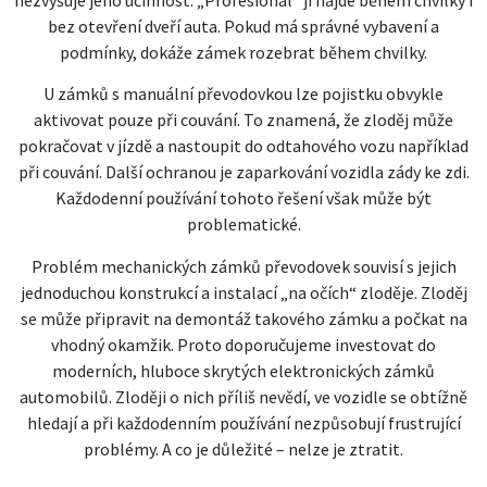
nezvyšuje jeho účinnost. „Profesionál“ ji najde během chvilky i
bez otevření dveří auta. Pokud má správné vybavení a
podmínky, dokáže zámek rozebrat během chvilky.
U zámků s manuální převodovkou lze pojistku obvykle
aktivovat pouze při couvání. To znamená, že zloděj může
pokračovat v jízdě a nastoupit do odtahového vozu například
při couvání. Další ochranou je zaparkování vozidla zády ke zdi.
Každodenní používání tohoto řešení však může být
problematické.
Problém mechanických zámků převodovek souvisí s jejich
jednoduchou konstrukcí a instalací „na očích“ zloděje. Zloděj
se může připravit na demontáž takového zámku a počkat na
vhodný okamžik. Proto doporučujeme investovat do
moderních, hluboce skrytých elektronických zámků
automobilů. Zloději o nich příliš nevědí, ve vozidle se obtížně
hledají a při každodenním používání nezpůsobují frustrující
problémy. A co je důležité – nelze je ztratit.