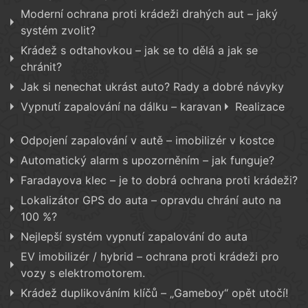
Moderní ochrana proti krádeži drahých aut – jaký
systém zvolit?
Krádež s odtahovkou – jak se to dělá a jak se
chránit?
Jak si nenechat ukrást auto? Rady a dobré návyky
Vypnutí zapalování na dálku – karavan
Realizace
Odpojení zapalování v autě – imobilizér v kostce
Automatický alarm s upozorněním – jak funguje?
Faradayova klec – je to dobrá ochrana proti krádeži?
Lokalizátor GPS do auta – opravdu chrání auto na
100 %?
Nejlepší systém vypnutí zapalování do auta
EV imobilizér / hybrid – ochrana proti krádeži pro
vozy s elektromotorem.
Krádež duplikováním klíčů – „Gameboy“ opět utočí!