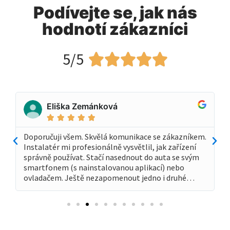
Podívejte se, jak nás
hodnotí zákazníci
5/5





Eliška Zemánková





Doporučuji všem. Skvělá komunikace se zákazníkem.
Instalatér mi profesionálně vysvětlil, jak zařízení
správně používat. Stačí nasednout do auta se svým
smartfonem (s nainstalovanou aplikací) nebo
ovladačem. Ještě nezapomenout jedno i druhé…