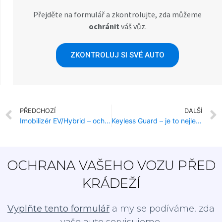
Přejděte na formulář a zkontrolujte, zda můžeme
ochránit
váš vůz.
ZKONTROLUJ SI SVÉ AUTO
PŘEDCHOZÍ
DALŠÍ
Imobilizér EV/Hybrid – ochrana proti krádeži pro vozidla s elektrickým motorem.
Keyless Guard – je to nejlepší ochrana auta?
OCHRANA VAŠEHO VOZU PŘED
KRÁDEŽÍ
Vyplňte tento formulář
a my se podíváme, zda