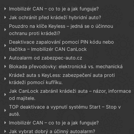
Imobilizér CAN – co to je a jak funguje?
Jak ochránit před krádeží hybridní auto?
Pouzdro na klíče Keyless – jedná se o účinnou
ochranu proti krádeži?
Deaktivace zapalování pomocí PIN kódu nebo
tlačítka – Imobilizér CAN CanLock
Autoalarm od zabezpec-auto.cz
Blokada převodovky: elektronická vs. mechanická
Krádež auta s KeyLess: zabezpečení auta proti
krádeži pomocí kufříku.
Jak CanLock zabránil krádeži auta – názor, informace
od majitele.
TOP deaktivace a vypnutí systému Start – Stop v
autě.
Imobilizér CAN – co to je a jak funguje?
Jak vybrat dobrý a účinný autoalarm?