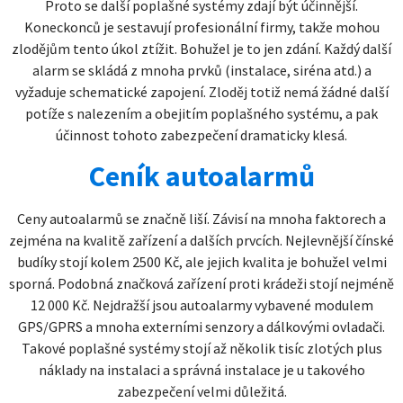
Proto se další poplašné systémy zdají být účinnější.
Koneckonců je sestavují profesionální firmy, takže mohou
zlodějům tento úkol ztížit. Bohužel je to jen zdání. Každý další
alarm se skládá z mnoha prvků (instalace, siréna atd.) a
vyžaduje schematické zapojení. Zloděj totiž nemá žádné další
potíže s nalezením a obejitím poplašného systému, a pak
účinnost tohoto zabezpečení dramaticky klesá.
Ceník autoalarmů
Ceny autoalarmů se značně liší. Závisí na mnoha faktorech a
zejména na kvalitě zařízení a dalších prvcích. Nejlevnější čínské
budíky stojí kolem 2500 Kč, ale jejich kvalita je bohužel velmi
sporná. Podobná značková zařízení proti krádeži stojí nejméně
12 000 Kč. Nejdražší jsou autoalarmy vybavené modulem
GPS/GPRS a mnoha externími senzory a dálkovými ovladači.
Takové poplašné systémy stojí až několik tisíc zlotých plus
náklady na instalaci a správná instalace je u takového
zabezpečení velmi důležitá.