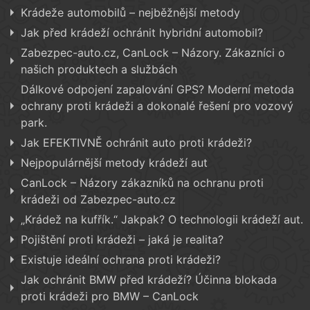
Krádeže automobilů – nejběžnější metody
Jak před krádeží ochránit hybridní automobil?
Zabezpec-auto.cz, CanLock – Názory. Zákazníci o
našich produktech a službách
Dálkové odpojení zapalování GPS? Moderní metoda
ochrany proti krádeži a dokonalé řešení pro vozový
park.
Jak EFEKTIVNĚ ochránit auto proti krádeži?
Nejpopulárnější metody krádeží aut
CanLock – Názory zákazníků na ochranu proti
krádeži od Zabezpec-auto.cz
„Krádež na kufřík.“ Jakpak? O technologii krádeží aut.
Pojištění proti krádeži – jaká je realita?
Existuje ideální ochrana proti krádeži?
Jak ochránit BMW před krádeží? Účinna blokada
proti krádeži pro BMW – CanLock