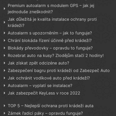
Premium autoalarm s modulem GPS – jak jej
jednoduše zneškodnit?
Jak důležitá je kvalita instalace ochrany proti
krádeži?
Autoalarm s upozorněním – jak to funguje?
Chrání blokáda řízení účinně před krádeží?
Blokády převodovky – opravdu to funguje?
Rozebrat auto na kusy? Zlodějům stačí 2 hodiny!
Jak získat zpět odcizéne auto?
Zabezpečení bagru proti krádeži od Zabezpeč Auto
Jak ochránit vodíkové auto před krádeží?
Autoalarm – vyplatí se instalace?
Jak zabezpečít KeyLess v roce 2022
TOP 5 – Nejlepší ochrana proti krádeži auta
Zámek řadicí páky – opravdu funguje?