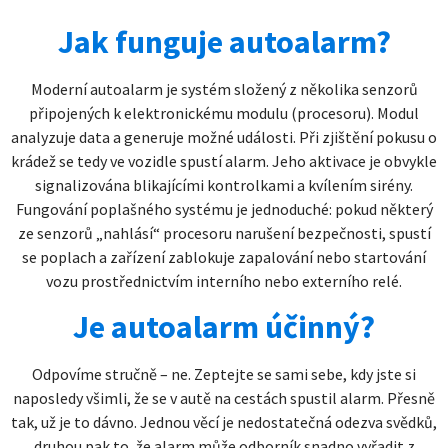
Jak funguje autoalarm?
Moderní autoalarm je systém složený z několika senzorů
připojených k elektronickému modulu (procesoru). Modul
analyzuje data a generuje možné události. Při zjištění pokusu o
krádež se tedy ve vozidle spustí alarm. Jeho aktivace je obvykle
signalizována blikajícími kontrolkami a kvílením sirény.
Fungování poplašného systému je jednoduché: pokud některý
ze senzorů „nahlásí“ procesoru narušení bezpečnosti, spustí
se poplach a zařízení zablokuje zapalování nebo startování
vozu prostřednictvím interního nebo externího relé.
Je autoalarm účinný?
Odpovíme stručně – ne. Zeptejte se sami sebe, kdy jste si
naposledy všimli, že se v autě na cestách spustil alarm. Přesně
tak, už je to dávno. Jednou věcí je nedostatečná odezva svědků,
druhou pak to, že alarm může odborník snadno vyřadit z