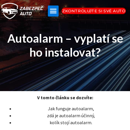
ZKONTROLUJTE SI SVÉ AUTO
Autoalarm – vyplatí se
ho instalovat?
V tomto článku se dozvíte:
Jak funguje autoalarm,
zdá je autoalarm účinný,
kolík stojí autoalarm.