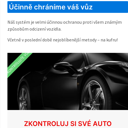
Účinně chráníme váš vůz
Náš systém je velmi účinnou ochranou proti všem známým
způsobům odcizení vozidla.
Včetně v poslední době nejoblíbenější metody – na kufru!
ZKONTROLUJTE VŮZ
ZKONTROLUJ SI SVÉ AUTO