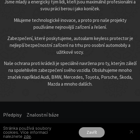
Jsme mladý a energický tým lidí, kteří jsou maximálně profesionální a
svou práci berou i jako koníček.
Milujeme technologické inovace, a proto pro naše projekty
používáme nejnovější zařízení a řešení.
Zabezpečení, které poskytujeme, autoalarm keyless protector je
nejlepší bezpečnostní zařízení na trhu pro osobní automobily a
užitkové vozy.
Naše ochrana proti krádeži je speciálně navržena pro ty, kterým záleží
na spolehlivém zabezpečení svého vozidla. Obsluhujeme mnoho
značek například Audi, BMW, Mercedes, Toyota, Porsche, Škoda,
Mazda a mnoho dalších.
Předpisy
Znalostní báze​
Stránka používá soubory
Všechna práva vyhrazena.
cookies. Více informací
Zavřít
naleznete
zde
.