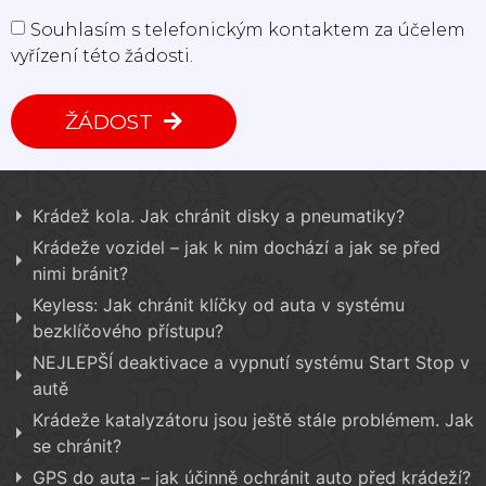
Souhlasím s telefonickým kontaktem za účelem
vyřízení této žádosti.
ŽÁDOST
Krádež kola. Jak chránit disky a pneumatiky?
Krádeže vozidel – jak k nim dochází a jak se před
nimi bránit?
Keyless: Jak chránit klíčky od auta v systému
bezklíčového přístupu?
NEJLEPŠÍ deaktivace a vypnutí systému Start Stop v
autě
Krádeže katalyzátoru jsou ještě stále problémem. Jak
se chránit?
GPS do auta – jak účinně ochránit auto před krádeží?