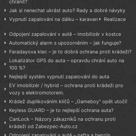
chránit?
Jak si nenechat ukrást auto? Rady a dobré návyky
Vypnutí zapalování na dálku – karavan
Realizace
Odpojení zapalování v autě – imobilizér v kostce
Automatický alarm s upozorněním – jak funguje?
Faradayova klec – je to dobrá ochrana proti krádeži?
Lokalizátor GPS do auta – opravdu chrání auto na
100 %?
Nejlepší systém vypnutí zapalování do auta
EV imobilizér / hybrid – ochrana proti krádeži pro
vozy s elektromotorem.
Krádež duplikováním klíčů – „Gameboy“ opět utočí!
Keyless GUARD – je to nejlepší ochrana auta?
CanLock – Názory zákazníků na ochranu proti
krádeži od Zabezpec-Auto.cz
Odpojení zapalování v autě – nafta a benzín