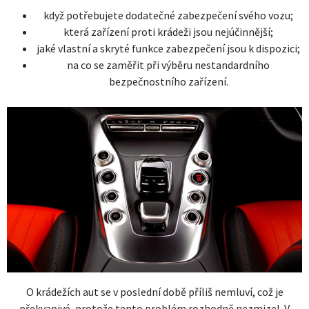
když potřebujete dodatečné zabezpečení svého vozu;
která zařízení proti krádeži jsou nejúčinnější;
jaké vlastní a skryté funkce zabezpečení jsou k dispozici;
na co se zaměřit při výběru nestandardního
bezpečnostního zařízení.
O krádežích aut se v poslední době příliš nemluví, což je
překvapivé, protože tento problém rozhodně nezmizel. V