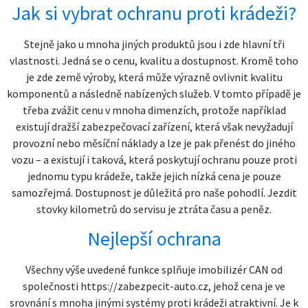
Jak si vybrat ochranu proti krádeži?
Stejně jako u mnoha jiných produktů jsou i zde hlavní tři
vlastnosti. Jedná se o cenu, kvalitu a dostupnost. Kromě toho
je zde země výroby, která může výrazně ovlivnit kvalitu
komponentů a následně nabízených služeb. V tomto případě je
třeba zvážit cenu v mnoha dimenzích, protože například
existují dražší zabezpečovací zařízení, která však nevyžadují
provozní nebo měsíční náklady a lze je pak přenést do jiného
vozu – a existují i taková, která poskytují ochranu pouze proti
jednomu typu krádeže, takže jejich nízká cena je pouze
samozřejmá. Dostupnost je důležitá pro naše pohodlí. Jezdit
stovky kilometrů do servisu je ztráta času a peněz.
Nejlepší ochrana
Všechny výše uvedené funkce splňuje imobilizér CAN od
společnosti https://zabezpecit-auto.cz, jehož cena je ve
srovnání s mnoha jinými systémy proti krádeži atraktivní. Je k