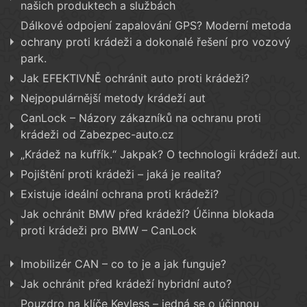
našich produktech a službách
Dálkové odpojení zapalování GPS? Moderní metoda
ochrany proti krádeži a dokonalé řešení pro vozový
park.
Jak EFEKTIVNĚ ochránit auto proti krádeži?
Nejpopulárnější metody krádeží aut
CanLock – Názory zákazníků na ochranu proti
krádeži od Zabezpec-auto.cz
„Krádež na kufřík.“ Jakpak? O technologii krádeží aut.
Pojištění proti krádeži – jaká je realita?
Existuje ideální ochrana proti krádeži?
Jak ochránit BMW před krádeží? Účinna blokada
proti krádeži pro BMW – CanLock
Imobilizér CAN – co to je a jak funguje?
Jak ochránit před krádeží hybridní auto?
Pouzdro na klíče Keyless – jedná se o účinnou