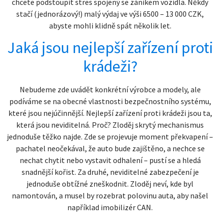
chcete podstoupit stres spojený se zánikem vozidla. Někdy
stačí (jednorázový!) malý výdaj ve výši 6500 – 13 000 CZK,
abyste mohli klidně spát několik let.
Jaká jsou nejlepší zařízení proti
krádeži?
Nebudeme zde uvádět konkrétní výrobce a modely, ale
podíváme se na obecné vlastnosti bezpečnostního systému,
které jsou nejúčinnější. Nejlepší zařízení proti krádeži jsou ta,
která jsou neviditelná. Proč? Zloděj skrytý mechanismus
jednoduše těžko najde. Zde se projevuje moment překvapení –
pachatel neočekával, že auto bude zajištěno, a nechce se
nechat chytit nebo vystavit odhalení – pustí se a hledá
snadnější kořist. Za druhé, neviditelné zabezpečení je
jednoduše obtížné zneškodnit. Zloděj neví, kde byl
namontován, a musel by rozebrat polovinu auta, aby našel
například imobilizér CAN.