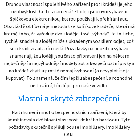
Druhou vlastností spolehlivého zařízení proti krádeži je jeho
neobvyklost. Co to znamená? Zloději jsou nyní vybaveni
špičkovou elektronikou, kterou používají k přebírání aut.
Obzvláště oblíbená je metoda tzv. kufříkové krádeže, která má
kromě toho, že vyžaduje dva zloděje, i své „výhody“. Je to tiché,
rychlé, snadné a zloděj může s ukradeným vozidlem odjet, což
se o krádeži auta říci nedá. Požadavky na použitou výbavu
znamenají, že zloději jsou často připraveni jen na některé
nejběžnější a nejvýhodnější modely aut a bezpečnostní prvky a
na krádež zbytku prostě nemají vybavení (a nevyplatí se je
kupovat). To znamená, že čím lepší zabezpečení, a rozhodně
ne tovární, tím lépe pro naše vozidlo.
Vlastní a skryté zabezpečení
Na trhu není mnoho bezpečnostních zařízení, která by
kombinovala dvě hlavní vlastnosti dobrého hardwaru. Tyto
požadavky skutečně splňují pouze imobilizéry, imobilizéry
CAN.