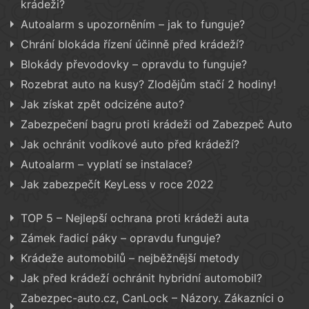
krádeži?
Autoalarm s upozorněním – jak to funguje?
Chrání blokáda řízení účinně před krádeží?
Blokády převodovky – opravdu to funguje?
Rozebrat auto na kusy? Zlodějům stačí 2 hodiny!
Jak získat zpět odcizéne auto?
Zabezpečení bagru proti krádeži od Zabezpeč Auto
Jak ochránit vodíkové auto před krádeží?
Autoalarm – vyplatí se instalace?
Jak zabezpečít KeyLess v roce 2022
TOP 5 – Nejlepší ochrana proti krádeži auta
Zámek řadicí páky – opravdu funguje?
Krádeže automobilů – nejběžnější metody
Jak před krádeží ochránit hybridní automobil?
Zabezpec-auto.cz, CanLock – Názory. Zákazníci o