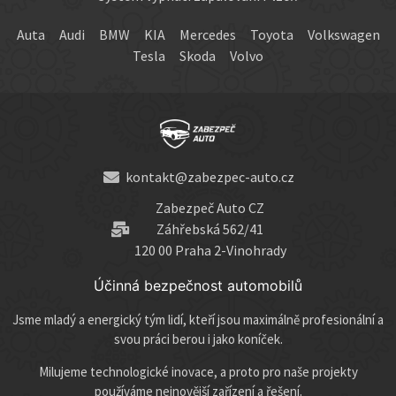
Auta
Audi
BMW
KIA
Mercedes
Toyota
Volkswagen
Tesla
Skoda
Volvo
kontakt@zabezpec-auto.cz
Zabezpeč Auto CZ
Záhřebská 562/41
120 00 Praha 2-Vinohrady
Účinná bezpečnost automobilů
Jsme mladý a energický tým lidí, kteří jsou maximálně profesionální a
svou práci berou i jako koníček.
Milujeme technologické inovace, a proto pro naše projekty
používáme nejnovější zařízení a řešení.