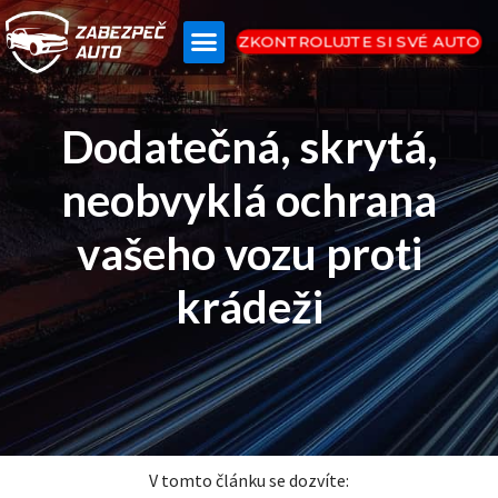
ZKONTROLUJTE SI SVÉ AUTO
Dodatečná, skrytá,
neobvyklá ochrana
vašeho vozu proti
krádeži
V tomto článku se dozvíte: