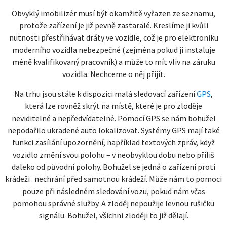
Obvyklý imobilizér musí být okamžitě vyřazen ze seznamu,
protože zařízení je již pevně zastaralé. Kreslíme ji kvůli
nutnosti přestřihávat dráty ve vozidle, což je pro elektroniku
moderního vozidla nebezpečné (zejména pokud ji instaluje
méně kvalifikovaný pracovník) a může to mít vliv na záruku
vozidla. Nechceme o něj přijít.
Na trhu jsou stále k dispozici malá sledovací zařízení
GPS
,
která lze rovněž skrýt na místě, které je pro zloděje
neviditelné a nepředvídatelné. Pomocí GPS se nám bohužel
nepodařilo ukradené auto lokalizovat. Systémy GPS mají také
funkci zasílání upozornění, například textových zpráv, když
vozidlo změní svou polohu – v neobvyklou dobu nebo příliš
daleko od původní polohy. Bohužel se jedná o zařízení proti
krádeži . nechrání před samotnou krádeží. Může nám to pomoci
pouze při následném sledování vozu, pokud nám včas
pomohou správné služby. A zloděj nepoužije levnou rušičku
signálu. Bohužel, všichni zloději to již dělají.