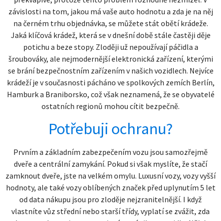
závislosti na tom, jakou má vaše auto hodnotu a zda je na něj
na černém trhu objednávka, se můžete stát obětí krádeže.
Jaká klíčová krádež, která se v dnešní době stále častěji děje
potichu a beze stopy. Zloději už nepoužívají páčidla a
šroubováky, ale nejmodernější elektronická zařízení, kterými
se brání bezpečnostním zařízením v našich vozidlech. Nejvíce
krádeží je v současnosti pácháno ve spolkových zemích Berlín,
Hamburk a Braniborsko, což však neznamená, že se obyvatelé
ostatních regionů mohou cítit bezpečně.
Potřebuji ochranu?
Prvním a základním zabezpečením vozu jsou samozřejmě
dveře a centrální zamykání. Pokud si však myslíte, že stačí
zamknout dveře, jste na velkém omylu. Luxusní vozy, vozy vyšší
hodnoty, ale také vozy oblíbených značek před uplynutím 5 let
od data nákupu jsou pro zloděje nejzranitelnější. I když
vlastníte vůz střední nebo starší třídy, vyplatí se zvážit, zda