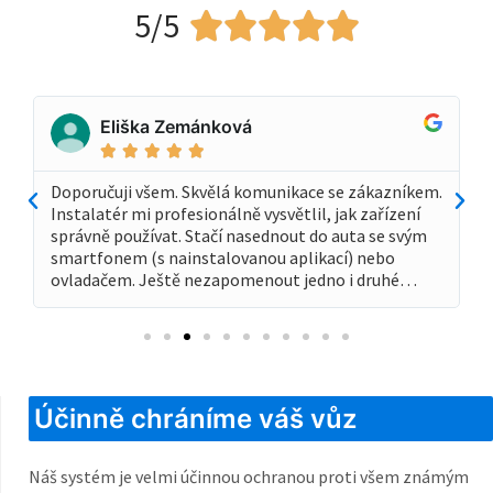
5/5





Eliška Zemánková





Doporučuji všem. Skvělá komunikace se zákazníkem.
Instalatér mi profesionálně vysvětlil, jak zařízení
správně používat. Stačí nasednout do auta se svým
smartfonem (s nainstalovanou aplikací) nebo
ovladačem. Ještě nezapomenout jedno i druhé…
Účinně chráníme váš vůz
Náš systém je velmi účinnou ochranou proti všem známým