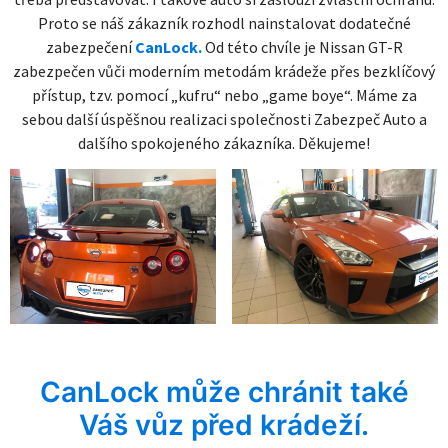
Proto se náš zákazník rozhodl nainstalovat dodatečné
zabezpečení
CanLock.
Od této chvíle je Nissan GT-R
zabezpečen vůči moderním metodám krádeže přes bezklíčový
přístup, tzv. pomocí „kufru“ nebo „game boye“. Máme za
sebou další úspěšnou realizaci společnosti Zabezpeč Auto a
dalšího spokojeného zákazníka. Děkujeme!
CanLock může chránit také
Váš vůz před krádeží.