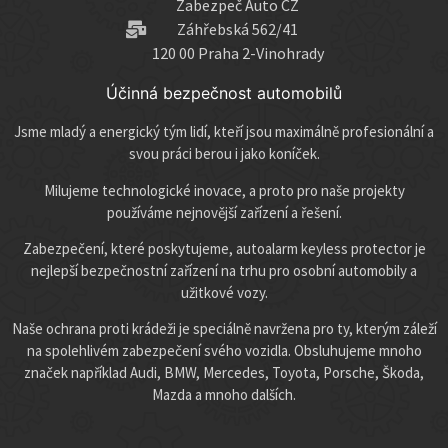
Zabezpeč Auto CZ
Záhřebská 562/41
120 00 Praha 2-Vinohrady
Účinná bezpečnost automobilů
Jsme mladý a energický tým lidí, kteří jsou maximálně profesionální a
svou práci berou i jako koníček.
Milujeme technologické inovace, a proto pro naše projekty
používáme nejnovější zařízení a řešení.
Zabezpečení, které poskytujeme, autoalarm keyless protector je
nejlepší bezpečnostní zařízení na trhu pro osobní automobily a
užitkové vozy.
Naše ochrana proti krádeži je speciálně navržena pro ty, kterým záleží
na spolehlivém zabezpečení svého vozidla. Obsluhujeme mnoho
značek například Audi, BMW, Mercedes, Toyota, Porsche, Škoda,
Mazda a mnoho dalších.