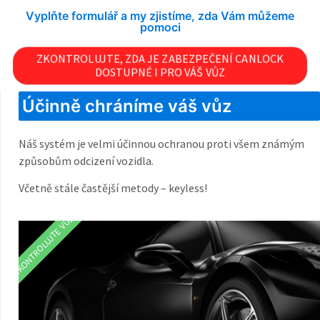
Vyplňte formulář a my zjistíme, zda Vám můžeme
pomoci
ZKONTROLUJTE, ZDA JE ZABEZPEČENÍ CANLOCK
DOSTUPNÉ I PRO VÁŠ VŮZ
Účinně chráníme váš vůz
Náš systém je velmi účinnou ochranou proti všem známým
způsobům odcizení vozidla.
Včetně stále častější metody – keyless!
ZKONTROLUJTE VŮZ