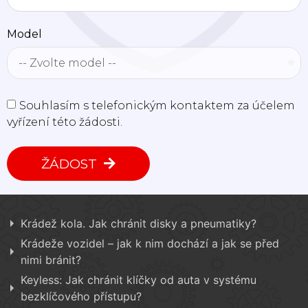
Model
Souhlasím s telefonickým kontaktem za účelem
vyřízení této žádosti.
ŽÁDOST
Krádež kola. Jak chránit disky a pneumatiky?
Krádeže vozidel – jak k nim dochází a jak se před
nimi bránit?
Keyless: Jak chránit klíčky od auta v systému
bezklíčového přístupu?