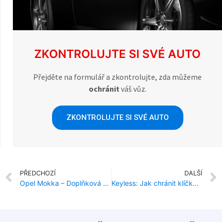
ZKONTROLUJTE SI SVÉ AUTO
Přejděte na formulář a zkontrolujte, zda můžeme
ochránit
váš vůz.
ZKONTROLUJTE SI SVÉ AUTO
PŘEDCHOZÍ
DALŠÍ
Opel Mokka – Doplňková ochrana proti krádeži
Keyless: Jak chránit klíčky od auta v systému bezklíčového přístupu?