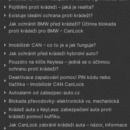
Pojištění proti krádeži – jaká je realita?
Existuje ideální ochrana proti krádeži?
Jak ochránit BMW před krádeží? Účinna blokada
proti krádeži pro BMW – CanLock
Imobilizér CAN – co to je a jak funguje?
Jak ochránit před krádeží hybridní auto?
Pouzdro na klíče Keyless – jedná se o účinnou
ochranu proti krádeži?
Deaktivace zapalování pomocí PIN kódu nebo
tlačítka – Imobilizér CAN CanLock
Autoalarm od zabezpec-auto.cz
Blokada převodovky: elektronická vs. mechanická
Krádež auta s KeyLess: zabezpečení auta proti
krádeži pomocí kufříku.
Jak CanLock zabránil krádeži auta – názor, informace