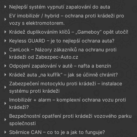
Nejlepší systém vypnutí zapalování do auta
EV imobilizér / hybrid – ochrana proti krádeži pro
vozy s elektromotorem.
Krádež duplikováním klíčů – „Gameboy“ opět utočí!
Keyless GUARD – je to nejlepší ochrana auta?
CanLock – Názory zákazníků na ochranu proti
krádeži od Zabezpec-Auto.cz
Odpojení zapalování v autě – nafta a benzín
Krádež auta „na kufřík“ – jak se účinně chránit?
Zabezpečení motocyklu proti krádeži – instalace
systému proti krádeži
Imobilizér + alarm – komplexní ochrana vozu proti
krádeži?
Bezpečnostní opatření proti krádeži vozového parku
společnosti
Sběrnice CAN – co to je a jak to funguje?