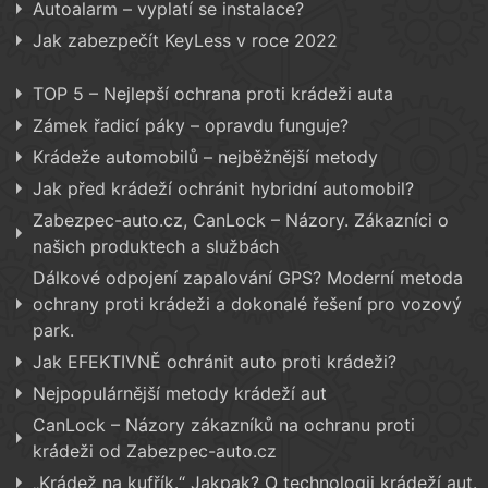
Autoalarm – vyplatí se instalace?
Jak zabezpečít KeyLess v roce 2022
TOP 5 – Nejlepší ochrana proti krádeži auta
Zámek řadicí páky – opravdu funguje?
Krádeže automobilů – nejběžnější metody
Jak před krádeží ochránit hybridní automobil?
Zabezpec-auto.cz, CanLock – Názory. Zákazníci o
našich produktech a službách
Dálkové odpojení zapalování GPS? Moderní metoda
ochrany proti krádeži a dokonalé řešení pro vozový
park.
Jak EFEKTIVNĚ ochránit auto proti krádeži?
Nejpopulárnější metody krádeží aut
CanLock – Názory zákazníků na ochranu proti
krádeži od Zabezpec-auto.cz
„Krádež na kufřík.“ Jakpak? O technologii krádeží aut.