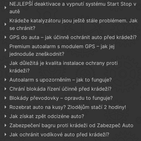
NEJLEPŠÍ deaktivace a vypnutí systému Start Stop v
autě
Krádeže katalyzátoru jsou ještě stále problémem. Jak
se chránit?
GPS do auta – jak účinně ochránit auto před krádeží?
Premium autoalarm s modulem GPS – jak jej
jednoduše zneškodnit?
Jak důležitá je kvalita instalace ochrany proti
krádeži?
Autoalarm s upozorněním – jak to funguje?
Chrání blokáda řízení účinně před krádeží?
Blokády převodovky – opravdu to funguje?
Rozebrat auto na kusy? Zlodějům stačí 2 hodiny!
Jak získat zpět odcizéne auto?
Zabezpečení bagru proti krádeži od Zabezpeč Auto
Jak ochránit vodíkové auto před krádeží?