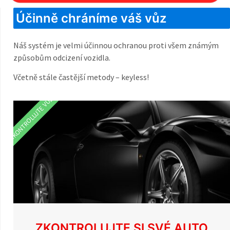
Účinně chráníme váš vůz
Náš systém je velmi účinnou ochranou proti všem známým
způsobům odcizení vozidla.
Včetně stále častější metody – keyless!
ZKONTROLUJTE VŮZ
ZKONTROLUJTE SI SVÉ AUTO