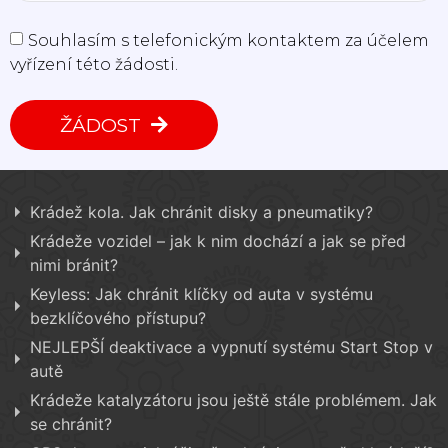
Souhlasím s telefonickým kontaktem za účelem
vyřízení této žádosti.
ŽÁDOST
Krádež kola. Jak chránit disky a pneumatiky?
Krádeže vozidel – jak k nim dochází a jak se před
nimi bránit?
Keyless: Jak chránit klíčky od auta v systému
bezklíčového přístupu?
NEJLEPŠÍ deaktivace a vypnutí systému Start Stop v
autě
Krádeže katalyzátoru jsou ještě stále problémem. Jak
se chránit?