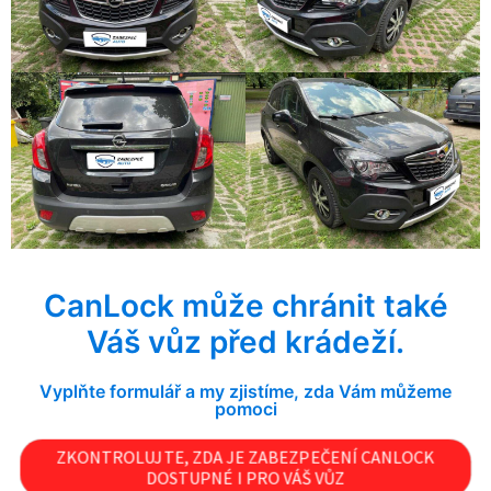
CanLock může chránit také
Váš vůz před krádeží.
Vyplňte formulář a my zjistíme, zda Vám můžeme
pomoci
ZKONTROLUJTE, ZDA JE ZABEZPEČENÍ CANLOCK
DOSTUPNÉ I PRO VÁŠ VŮZ