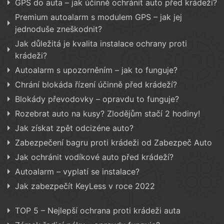
GPS do auta – jak účinně ochránit auto před krádeží?
Premium autoalarm s modulem GPS – jak jej
jednoduše zneškodnit?
Jak důležitá je kvalita instalace ochrany proti
krádeži?
Autoalarm s upozorněním – jak to funguje?
Chrání blokáda řízení účinně před krádeží?
Blokády převodovky – opravdu to funguje?
Rozebrat auto na kusy? Zlodějům stačí 2 hodiny!
Jak získat zpět odcizéne auto?
Zabezpečení bagru proti krádeži od Zabezpeč Auto
Jak ochránit vodíkové auto před krádeží?
Autoalarm – vyplatí se instalace?
Jak zabezpečít KeyLess v roce 2022
TOP 5 – Nejlepší ochrana proti krádeži auta