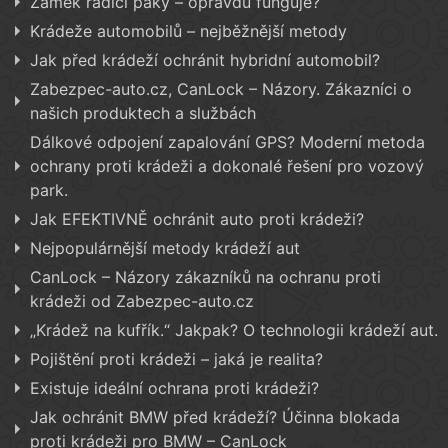
Zámek řadicí páky – opravdu funguje?
Krádeže automobilů – nejběžnější metody
Jak před krádeží ochránit hybridní automobil?
Zabezpec-auto.cz, CanLock – Názory. Zákazníci o
našich produktech a službách
Dálkové odpojení zapalování GPS? Moderní metoda
ochrany proti krádeži a dokonalé řešení pro vozový
park.
Jak EFEKTIVNĚ ochránit auto proti krádeži?
Nejpopulárnější metody krádeží aut
CanLock – Názory zákazníků na ochranu proti
krádeži od Zabezpec-auto.cz
„Krádež na kufřík.“ Jakpak? O technologii krádeží aut.
Pojištění proti krádeži – jaká je realita?
Existuje ideální ochrana proti krádeži?
Jak ochránit BMW před krádeží? Účinna blokada
proti krádeži pro BMW – CanLock