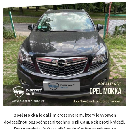
Opel Mokka
je dalším crossoverem, který je vybaven
dodatečnou bezpečnostní technologií
CanLock
proti krádeži.
Tento praktický vůz vyniká nadprůměrnou výbavou a