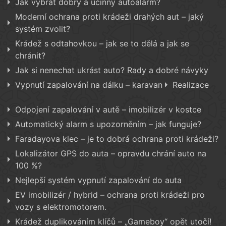
Jak vybrat dobrý a účinný autoalarm?
Moderní ochrana proti krádeži drahých aut – jaký
systém zvolit?
Krádež s odtahovkou – jak se to dělá a jak se
chránit?
Jak si nenechat ukrást auto? Rady a dobré návyky
Vypnutí zapalování na dálku – karavan
Realizace
Odpojení zapalování v autě – imobilizér v kostce
Automatický alarm s upozorněním – jak funguje?
Faradayova klec – je to dobrá ochrana proti krádeži?
Lokalizátor GPS do auta – opravdu chrání auto na
100 %?
Nejlepší systém vypnutí zapalování do auta
EV imobilizér / hybrid – ochrana proti krádeži pro
vozy s elektromotorem.
Krádež duplikováním klíčů – „Gameboy“ opět utočí!