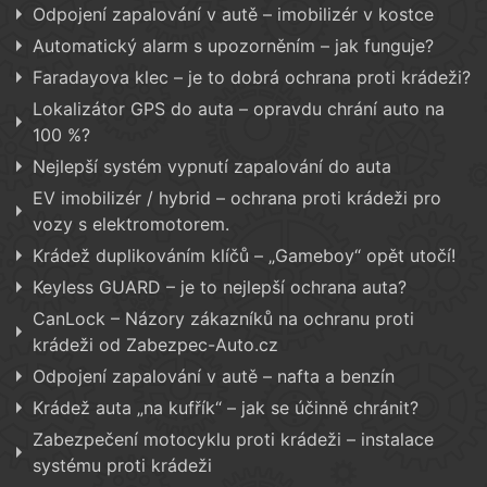
Odpojení zapalování v autě – imobilizér v kostce
Automatický alarm s upozorněním – jak funguje?
Faradayova klec – je to dobrá ochrana proti krádeži?
Lokalizátor GPS do auta – opravdu chrání auto na
100 %?
Nejlepší systém vypnutí zapalování do auta
EV imobilizér / hybrid – ochrana proti krádeži pro
vozy s elektromotorem.
Krádež duplikováním klíčů – „Gameboy“ opět utočí!
Keyless GUARD – je to nejlepší ochrana auta?
CanLock – Názory zákazníků na ochranu proti
krádeži od Zabezpec-Auto.cz
Odpojení zapalování v autě – nafta a benzín
Krádež auta „na kufřík“ – jak se účinně chránit?
Zabezpečení motocyklu proti krádeži – instalace
systému proti krádeži