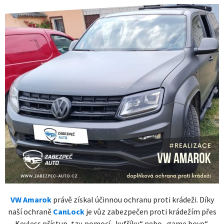
VW Amarok
právě získal účinnou ochranu proti krádeži. Díky
naší ochraně
CanLock
je vůz zabezpečen proti krádežím přes
Keyless přístup, tzv. pomocí „kufříku“ nebo „game boye“.