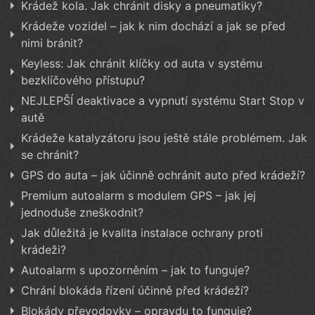
Krádež kola. Jak chránit disky a pneumatiky?
Krádeže vozidel – jak k nim dochází a jak se před
nimi bránit?
Keyless: Jak chránit klíčky od auta v systému
bezklíčového přístupu?
NEJLEPŠÍ deaktivace a vypnutí systému Start Stop v
autě
Krádeže katalyzátoru jsou ještě stále problémem. Jak
se chránit?
GPS do auta – jak účinně ochránit auto před krádeží?
Premium autoalarm s modulem GPS – jak jej
jednoduše zneškodnit?
Jak důležitá je kvalita instalace ochrany proti
krádeži?
Autoalarm s upozorněním – jak to funguje?
Chrání blokáda řízení účinně před krádeží?
Blokády převodovky – opravdu to funguje?