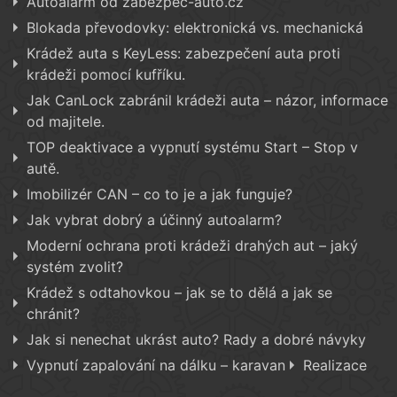
Autoalarm od zabezpec-auto.cz
Blokada převodovky: elektronická vs. mechanická
Krádež auta s KeyLess: zabezpečení auta proti
krádeži pomocí kufříku.
Jak CanLock zabránil krádeži auta – názor, informace
od majitele.
TOP deaktivace a vypnutí systému Start – Stop v
autě.
Imobilizér CAN – co to je a jak funguje?
Jak vybrat dobrý a účinný autoalarm?
Moderní ochrana proti krádeži drahých aut – jaký
systém zvolit?
Krádež s odtahovkou – jak se to dělá a jak se
chránit?
Jak si nenechat ukrást auto? Rady a dobré návyky
Vypnutí zapalování na dálku – karavan
Realizace