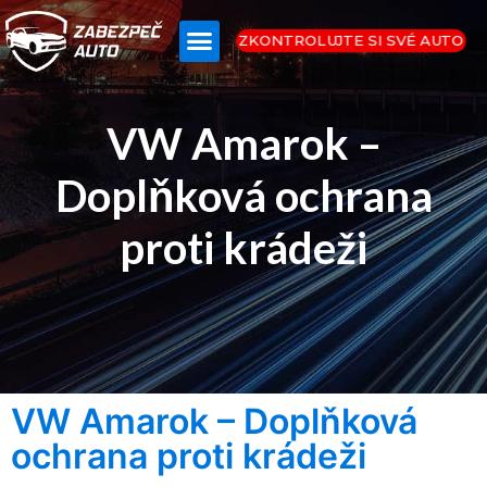
ZKONTROLUJTE SI SVÉ AUTO
OTÁZKY A ODPOVĚDI
VW Amarok –
Doplňková ochrana
proti krádeži
VW Amarok – Doplňková
ochrana proti krádeži