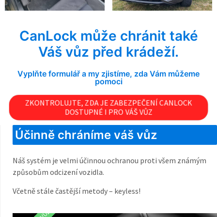
CanLock může chránit také
Váš vůz před krádeží.
Vyplňte formulář a my zjistíme, zda Vám můžeme
pomoci
ZKONTROLUJTE, ZDA JE ZABEZPEČENÍ CANLOCK
DOSTUPNÉ I PRO VÁŠ VŮZ
Účinně chráníme váš vůz
Náš systém je velmi účinnou ochranou proti všem známým
způsobům odcizení vozidla.
Včetně stále častější metody – keyless!