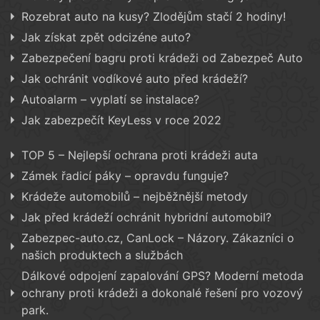
Rozebrat auto na kusy? Zlodějům stačí 2 hodiny!
Jak získat zpět odcizéne auto?
Zabezpečení bagru proti krádeži od Zabezpeč Auto
Jak ochránit vodíkové auto před krádeží?
Autoalarm – vyplatí se instalace?
Jak zabezpečít KeyLess v roce 2022
TOP 5 – Nejlepší ochrana proti krádeži auta
Zámek řadicí páky – opravdu funguje?
Krádeže automobilů – nejběžnější metody
Jak před krádeží ochránit hybridní automobil?
Zabezpec-auto.cz, CanLock – Názory. Zákazníci o
našich produktech a službách
Dálkové odpojení zapalování GPS? Moderní metoda
ochrany proti krádeži a dokonalé řešení pro vozový
park.