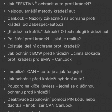
Jak EFEKTIVNĚ ochránit auto proti krádeži?
Nejpopulárnější metody krádeží aut
CanLock – Názory zákazníků na ochranu proti
krádeži od Zabezpec-auto.cz
„Krádež na kufřík.“ Jakpak? O technologii krádeží aut.
Pojištění proti krádeži – jaká je realita?
Existuje ideální ochrana proti krádeži?
Jak ochránit BMW před krádeží? Účinna blokada
proti krádeži pro BMW – CanLock
Imobilizér CAN – co to je a jak funguje?
Jak ochránit před krádeží hybridní auto?
Pouzdro na klíče Keyless – jedná se o účinnou
ochranu proti krádeži?
Deaktivace zapalování pomocí PIN kódu nebo
tlačítka – Imobilizér CAN CanLock